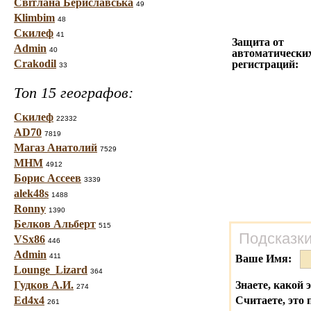
Світлана Бериславська
49
Klimbim
48
Скилеф
41
Защита от
Admin
40
автоматически
Crakodil
регистраций:
33
Топ 15 географов:
Скилеф
22332
AD70
7819
Магаз Анатолий
7529
МНМ
4912
Борис Ассеев
3339
alek48s
1488
Ronny
1390
Белков Альберт
515
Подсказки
VSx86
446
Admin
411
Ваше Имя:
Lounge_Lizard
364
Гудков А.И.
Знаете, какой 
274
Ed4x4
Считаете, это 
261