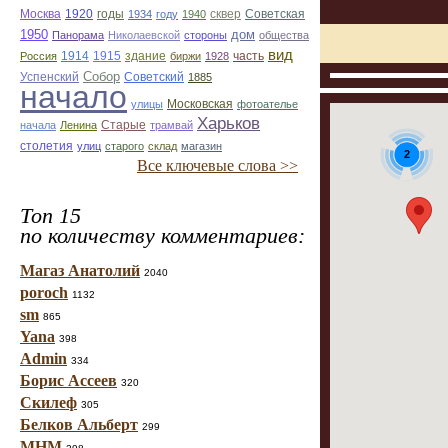
Москва
1920
годы
сквер
1934
году
1940
Советская
1950
дом
Панорама
Николаевской
стороны
общества
вид
1914
1915
здание
Россия
биржи
1928
часть
Собор
Успенский
Советский
1885
начало
улицы
Московская
фотоателье
Харьков
Старые
начала
Ленина
трамвай
столетия
улиц
старого
склад
магазин
2
Все ключевые слова >>
Топ 15
по количеству комментариев:
Магаз Анатолий
2040
poroch
1132
sm
865
Yana
398
Admin
334
Борис Ассеев
320
Скилеф
305
Белков Альберт
299
МНМ