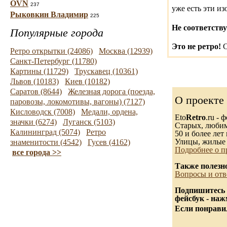
OVN
237
уже есть эти и
Рыковкин Владимир
225
Не соответству
Популярные города
Это не ретро!
С
Ретро открытки (24086)
Москва (12939)
Санкт-Петербург (11780)
Картины (11729)
Трускавец (10361)
Львов (10183)
Киев (10182)
Саратов (8644)
Железная дорога (поезда,
О проекте
паровозы, локомотивы, вагоны) (7127)
Кисловодск (7008)
Медали, ордена,
Eto
Retro
.ru -
значки (6274)
Луганск (5103)
Старых, любимы
Калининград (5074)
Ретро
50 и более лет 
Улицы, жилые 
знаменитости (4542)
Гусев (4162)
Подробнее о п
все города >>
Также полезн
Вопросы и отв
Подпишитесь 
фейсбук - на
Если понравил