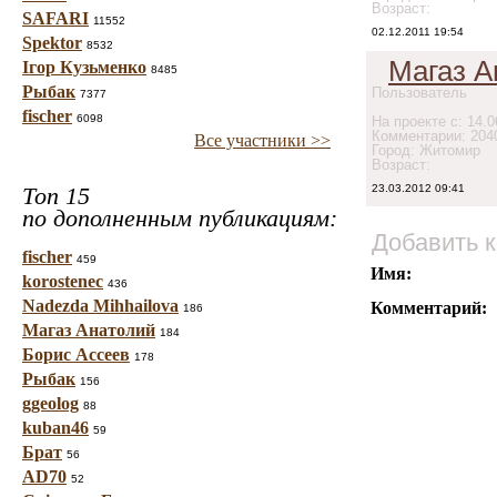
Возраст:
SAFARI
11552
02.12.2011 19:54
Spektor
8532
Магаз А
Ігор Кузьменко
8485
Рыбак
Пользователь
7377
fischer
6098
На проекте с: 14.0
Комментарии: 204
Все участники >>
Город: Житомир
Возраст:
Топ 15
23.03.2012 09:41
по дополненным публикациям:
Добавить 
fischer
459
Имя:
korostenec
436
Nadezda Mihhailova
Комментарий:
186
Магаз Анатолий
184
Борис Ассеев
178
Рыбак
156
ggeolog
88
kuban46
59
Брат
56
AD70
52