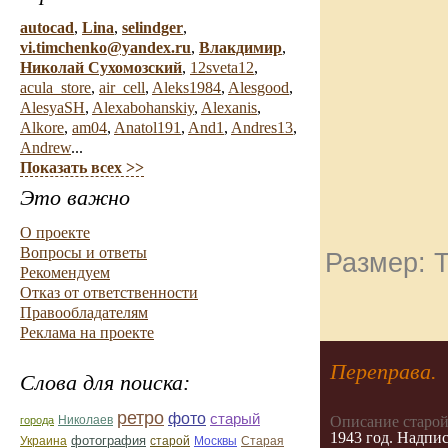
autocad
,
Lina
,
selindger
,
vi.timchenko@yandex.ru
,
Влакдимир
,
Николай Сухомозский
,
12sveta12
,
acula_store
,
air_cell
,
Aleks1984
,
Alesgood
,
AlesyaSH
,
Alexabohanskiy
,
Alexanis
,
Alkore
,
am04
,
Anatol191
,
And1
,
Andres13
,
Andrew
...
Показать всех >>
Это важно
О проекте
Вопросы и ответы
Размер: Т
Рекомендуем
Отказ от ответственности
Правообладателям
Реклама на проекте
Переправа.
Слова для поиска:
ретро
фото
старый
Николаев
Описание старой
города
1943 год. Надпис
фотография
Украина
Старая
старой
Москвы