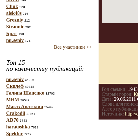
298
Chuk
220
alek48s
216
Grozniy
212
Strannic
202
Брат
198
mr.seniv
174
Все участники >>
Топ 15
по количеству публикаций:
mr.seniv
45225
Скилеф
40848
Год съемки:
1943
Галина Шаненко
Старый город:
К
32703
Дата:
29.06.2011 
МНМ
26542
Слова для поиска
Магаз Анатолий
25449
Автор публикац
Crakodil
Источник:
http:/
17967
AD70
7743
haratoshka
7618
Spektor
7249