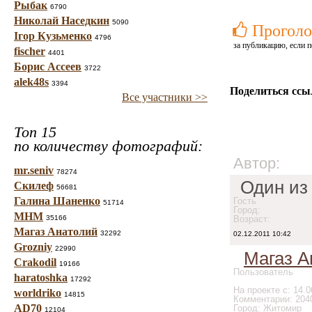
Рыбак
6790
Николай Наседкин
5090
Проголо
Ігор Кузьменко
4796
за публикацию, если п
fischer
4401
Борис Ассеев
3722
alek48s
3394
Поделиться ссы
Все участники >>
Топ 15
по количеству фотографий:
Автор:
mr.seniv
78274
Один из
Скилеф
56681
Галина Шаненко
Гость
51714
Город:
МНМ
35166
Возраст:
Магаз Анатолий
32292
02.12.2011 10:42
Grozniy
22990
Магаз А
Crakodil
19166
Пользователь
haratoshka
17292
На проекте с: 14.0
worldriko
14815
Комментарии: 204
AD70
Город: Житомир
12104