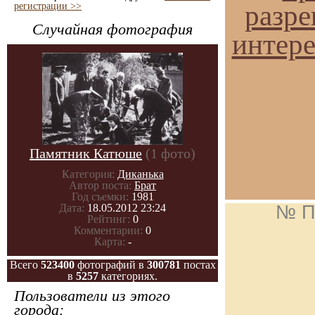
разре
регистрации >>
Случайная фотография
интере
Памятник Катюше
(1 фото)
Категория:
Диканька
Автор поста:
Брат
Год съемки:
1981
Дата:
18.05.2012 23:24
№ П
Рейтинг:
0
Комментарии:
0
Карта:
-
Всего
523400
фотографий в
300781
постах
в
5257
категориях.
Пользователи из этого
города: