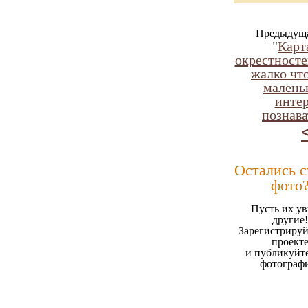
Предыдуща
"
Карт
окрестностей
жалко чт
маленьк
интер
познава
Остались 
фото
Пусть их ув
другие!
Зарегистрируй
проект
и публикуйт
фотограф