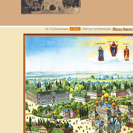
№ Публикации:
11951
(Автор публикации:
Магаз Анато