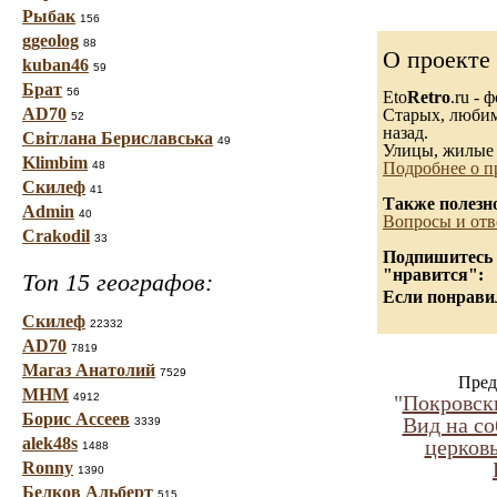
Рыбак
156
ggeolog
88
О проекте
kuban46
59
Брат
56
Eto
Retro
.ru -
AD70
Старых, любимы
52
назад.
Світлана Бериславська
49
Улицы, жилые 
Klimbim
48
Подробнее о п
Скилеф
41
Также полезн
Admin
40
Вопросы и отв
Crakodil
33
Подпишитесь н
"нравится":
Топ 15 географов:
Если понравил
Скилеф
22332
AD70
7819
Магаз Анатолий
7529
Пред
МНМ
4912
"
Покровск
Борис Ассеев
Вид на со
3339
alek48s
церков
1488
Ronny
1390
Белков Альберт
515