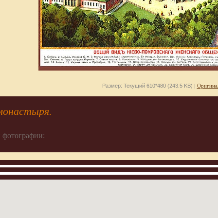
Размер: Текущий 610*480 (243.5 KB) |
Оригина
монастыря.
 фотографии: