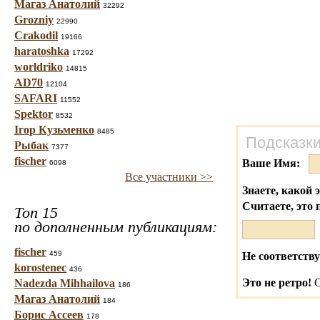
Магаз Анатолий
32292
Grozniy
22990
Crakodil
19166
haratoshka
17292
worldriko
14815
AD70
12104
SAFARI
11552
Spektor
8532
Ігор Кузьменко
8485
Подсказки
Рыбак
7377
fischer
Ваше Имя:
6098
Все участники >>
Знаете, какой 
Считаете, это 
Топ 15
по дополненным публикациям:
fischer
459
Не соответству
korostenec
436
Это не ретро!
С
Nadezda Mihhailova
186
Магаз Анатолий
184
Борис Ассеев
178