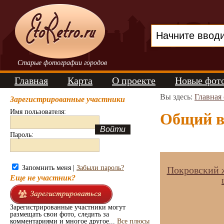
Старые фотографии городов
Главная
Карта
О проекте
Новые фот
Вы здесь:
Главная
Зарегистрированные участники
Имя пользователя:
Общий в
Пароль:
Запомнить меня |
Забыли пароль?
Покровский ж
Еще не участник?
Зарегистрированные участники могут
размещать свои фото, следить за
комментариями и многое другое...
Все плюсы