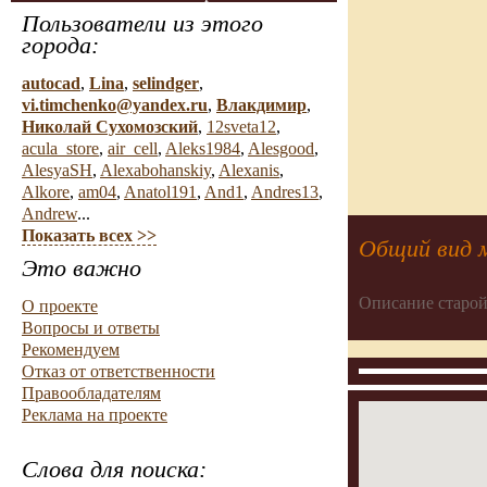
Пользователи из этого
города:
autocad
,
Lina
,
selindger
,
vi.timchenko@yandex.ru
,
Влакдимир
,
Николай Сухомозский
,
12sveta12
,
acula_store
,
air_cell
,
Aleks1984
,
Alesgood
,
AlesyaSH
,
Alexabohanskiy
,
Alexanis
,
Alkore
,
am04
,
Anatol191
,
And1
,
Andres13
,
Andrew
...
Показать всех >>
Общий вид 
Это важно
Описание старой
О проекте
Вопросы и ответы
Рекомендуем
Отказ от ответственности
Правообладателям
Реклама на проекте
Слова для поиска: