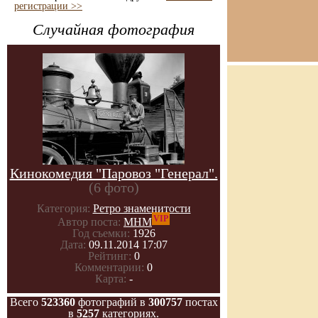
регистрации >>
Случайная фотография
Кинокомедия "Паровоз "Генерал".
(6 фото)
Категория:
Ретро знаменитости
VIP
Автор поста:
МНМ
Год съемки:
1926
Дата:
09.11.2014 17:07
Рейтинг:
0
Комментарии:
0
Карта:
-
Всего
523360
фотографий в
300757
постах
в
5257
категориях.