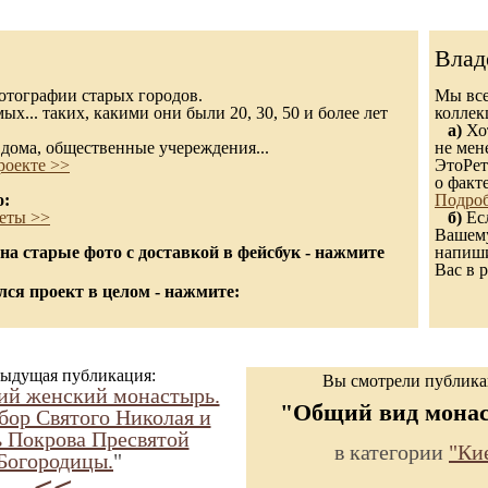
Влад
 фотографии старых городов.
Мы все
х... таких, какими они были 20, 30, 50 и более лет
колле
а)
Хот
дома, общественные учереждения...
не мен
роекте >>
ЭтоРет
о факт
о:
Подроб
еты >>
б)
Есл
Вашему
а старые фото с доставкой в фейсбук - нажмите
напиши
Вас в р
ся проект в целом - нажмите:
ыдущая публикация:
Вы смотрели публик
ий женский монастырь.
"Общий вид мона
бор Святого Николая и
ь Покрова Пресвятой
в категории
"Ки
Богородицы.
"
<<-