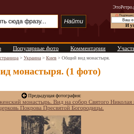
ЭтоРетро.
(!)
Подпишись
И у
о
Популярные фото
Комментарии
Участ
 страница
>
Украина
>
Киев
> Общий вид монастыря.
ид монастыря. (1 фото)
Предыдущая фотография:
енский монастырь. Вид на собор Святого Николая 
церковь Покрова Пресвятой Богородицы.