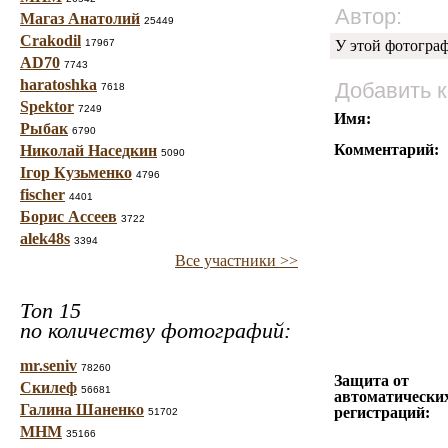
Автор:
Магаз Анатолий
25449
Crakodil
17967
У этой фотогра
AD70
7743
haratoshka
Добавить 
7618
Spektor
7249
Имя:
Рыбак
6790
Комментарий:
Николай Наседкин
5090
Ігор Кузьменко
4796
fischer
4401
Борис Ассеев
3722
alek48s
3394
Все участники >>
Топ 15
по количеству фотографий:
mr.seniv
78260
Защита от
Скилеф
56681
автоматически
Галина Шаненко
регистраций:
51702
МНМ
35166