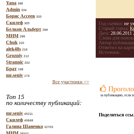
Yana
398
Admin
334
Борис Ассеев
320
Скилеф
Год съемки:
не у
305
Старый город:
К
Белков Альберт
299
Дата:
28.06.2011 
МНМ
298
Слова для поиска
Chuk
Автор публикац
220
Отметил на карте
alek48s
216
Источник:
Grozniy
212
Strannic
202
Брат
198
mr.seniv
174
Все участники >>
Проголо
Топ 15
за публикацию, если п
по количеству публикаций:
mr.seniv
45211
Поделиться ссы
Скилеф
40848
Галина Шаненко
32703
МНМ
26542