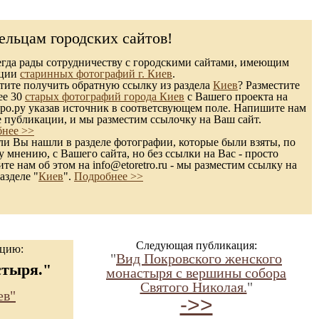
ельцам городских сайтов!
гда рады сотрудничеству с городскими сайтами, имеющим
кции
старинных фотографий г. Киев
.
ите получить обратную ссылку из раздела
Киев
? Разместите
ее 30
старых фотографий города Киев
с Вашего проекта на
ро.ру указав источник в соответсвующем поле. Напишите нам
е публикации, и мы разместим ссылочку на Ваш сайт.
нее >>
и Вы нашли в разделе фотографии, которые были взяты, по
 мнению, с Вашего сайта, но без ссылки на Вас - просто
те нам об этом на info@etoretro.ru - мы разместим ссылку на
азделе "
Киев
".
Подробнее >>
Следующая публикация:
ацию:
"
Вид Покровского женского
стыря."
монастыря с вершины собора
Святого Николая.
"
ев"
->>