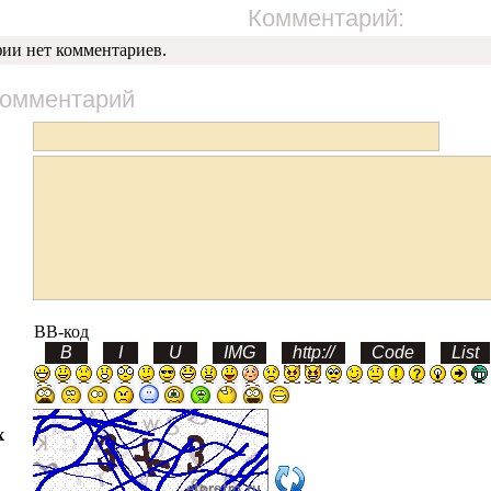
Комментарий:
фии нет комментариев.
комментарий
BB-код
х