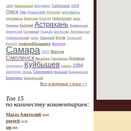
монумент
1889
Набережный
Сибирская
1959
Омск
Омь
Ильинский
Успения
гауптвахта
гауптвахты
Братская
Алексия
Никольская
июнь
Астрахань
Казачий
Пророка
Знаменская
Армянский
Гостинный
Усадьба
Шелехова
Лютеранская
губернаторский
рыбы
Табачный
Кутум
Татарский
новокуйбышевск
Курорт
Венгрия
Самара
Жигули
1855
Смоленск
Духовная
Веселуха
Смоленска
Куйбышев
1984
Царевщина
саиара
Сергиевск
Ширяево
Осень
Колоцкий
Бородинское
Бородино
Бородинский
Все ключевые слова >>
Топ 15
по количеству комментариев:
Магаз Анатолий
2040
poroch
1132
sm
865