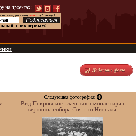
ру на проектах:
 на нашу рассылку
новых
публикаций!
знавай о них первым!
ники
Следующая фотография:
и
Вид Покровского женского монастыря с
вершины собора Святого Николая.