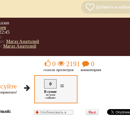
казан
иев
22:45
:
ии:
Магаз Анатолий
:
Магаз Анатолий
0
2191
0
голосов
просмотров
комментариев
0
=
суйте
В сумме
онравилась!
по всем
«лайкам»
лкой: