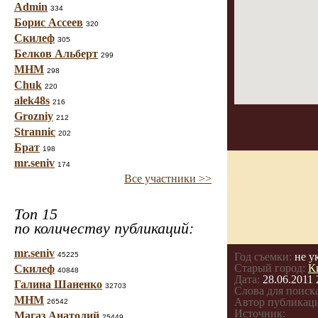
Admin
334
Борис Ассеев
320
Скилеф
305
Белков Альберт
299
МНМ
298
Chuk
220
alek48s
216
Grozniy
212
Strannic
202
Брат
198
mr.seniv
174
Все участники >>
Топ 15
по количеству публикаций:
mr.seniv
45225
Год съемки:
не у
Старый город:
К
Скилеф
40848
Дата:
28.06.2011 
Галина Шаненко
32703
Слова для поиска
МНМ
Автор публикац
26542
Источник:
Магаз Анатолий
25449