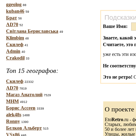
ggeolog
88
kuban46
59
Подсказки
Брат
56
AD70
52
Ваше Имя:
Світлана Бериславська
49
Klimbim
Знаете, какой 
48
Скилеф
Считаете, это 
41
Admin
40
уже есть эти и
Crakodil
33
Не соответству
Топ 15 географов:
Это не ретро!
С
Скилеф
22332
AD70
7819
Магаз Анатолий
7529
МНМ
4912
Борис Ассеев
О проекте
3339
alek48s
1488
Eto
Retro
.ru -
Ronny
1390
Старых, любимы
Белков Альберт
50 и более лет 
515
Улицы, жилые 
VSx86
446