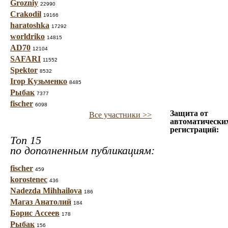
Grozniy
22990
Crakodil
19166
haratoshka
17292
worldriko
14815
AD70
12104
SAFARI
11552
Spektor
8532
Ігор Кузьменко
8485
Рыбак
7377
fischer
6098
Защита от
Все участники >>
автоматически
регистраций:
Топ 15
по дополненным публикациям:
fischer
459
korostenec
436
Nadezda Mihhailova
186
Магаз Анатолий
184
Борис Ассеев
178
Рыбак
156