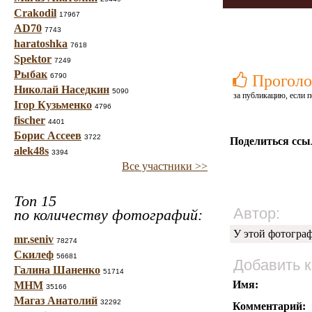
Crakodil
17967
AD70
7743
haratoshka
7618
Spektor
7249
Рыбак
6790
Проголо
Николай Наседкин
5090
за публикацию, если п
Ігор Кузьменко
4796
fischer
4401
Борис Ассеев
3722
Поделиться ссы
alek48s
3394
Все участники >>
Топ 15
Автор:
по количеству фотографий:
У этой фотогра
mr.seniv
78274
Скилеф
56681
Добавить 
Галина Шаненко
51714
Имя:
МНМ
35166
Магаз Анатолий
32292
Комментарий: