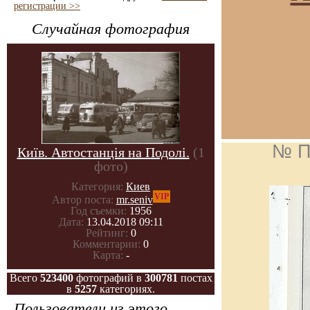
регистрации >>
Случайная фотография
№ П
Київ. Автостанція на Подолі.
(1
фото)
Категория:
Киев
VIP
Автор поста:
mr.seniv
Год съемки:
1956
Дата:
13.04.2018 09:11
Рейтинг:
0
Комментарии:
0
Карта:
-
Всего
523400
фотографий в
300781
постах
в
5257
категориях.
Пользователи из этого