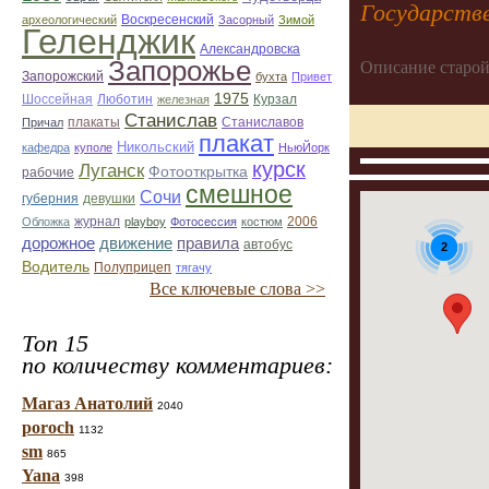
Государств
Воскресенский
археологический
Засорный
Зимой
Геленджик
Александровска
Запорожье
Описание старой
Запорожский
бухта
Привет
1975
Люботин
Шоссейная
железная
Курзал
Станислав
Станиславов
Причал
плакаты
плакат
Никольский
кафедра
куполе
НьюЙорк
курск
Луганск
Фотооткрытка
рабочие
смешное
Сочи
губерния
девушки
журнал
Обложка
playboy
Фотосессия
костюм
2006
дорожное
движение
правила
автобус
2
Водитель
Полуприцеп
тягачу
Все ключевые слова >>
Топ 15
по количеству комментариев:
Магаз Анатолий
2040
poroch
1132
sm
865
Yana
398