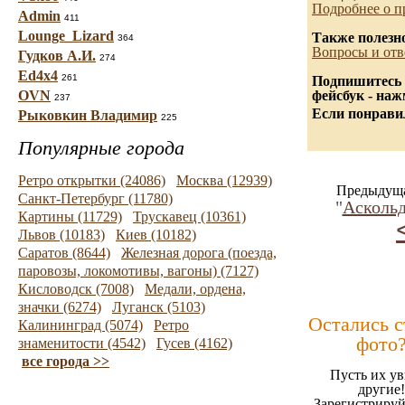
Подробнее о п
Admin
411
Lounge_Lizard
Также полезн
364
Вопросы и отв
Гудков А.И.
274
Ed4x4
261
Подпишитесь 
OVN
фейсбук - на
237
Если понравил
Рыковкин Владимир
225
Популярные города
Ретро открытки (24086)
Москва (12939)
Предыдуща
Санкт-Петербург (11780)
"
Аскольд
Картины (11729)
Трускавец (10361)
Львов (10183)
Киев (10182)
Саратов (8644)
Железная дорога (поезда,
паровозы, локомотивы, вагоны) (7127)
Кисловодск (7008)
Медали, ордена,
значки (6274)
Луганск (5103)
Остались 
Калининград (5074)
Ретро
фото
знаменитости (4542)
Гусев (4162)
все города >>
Пусть их ув
другие!
Зарегистрируй