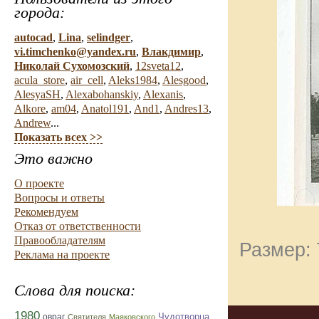
города:
autocad
,
Lina
,
selindger
,
vi.timchenko@yandex.ru
,
Влакдимир
,
Николай Сухомозский
,
12sveta12
,
acula_store
,
air_cell
,
Aleks1984
,
Alesgood
,
AlesyaSH
,
Alexabohanskiy
,
Alexanis
,
Alkore
,
am04
,
Anatol191
,
And1
,
Andres13
,
Andrew
...
Показать всех >>
Это важно
О проекте
Вопросы и ответы
Рекомендуем
Отказ от ответственности
Правообладателям
Размер: 
Реклама на проекте
Слова для поиска:
1980
Чудотворца
овраг
Святителя
Маяковского