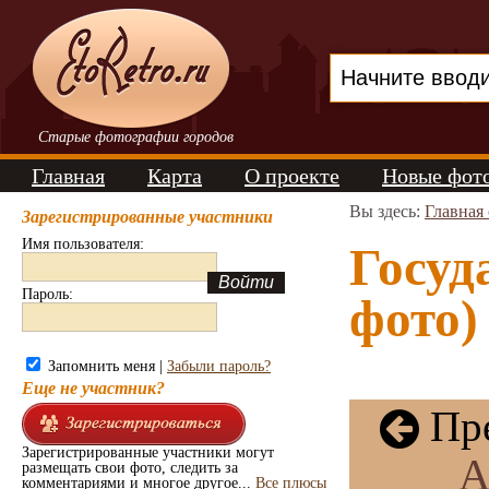
Старые фотографии городов
Главная
Карта
О проекте
Новые фот
Вы здесь:
Главная
Зарегистрированные участники
Имя пользователя:
Госуд
Пароль:
фото)
Запомнить меня |
Забыли пароль?
Еще не участник?
Пре
Зарегистрированные участники могут
А
размещать свои фото, следить за
комментариями и многое другое...
Все плюсы