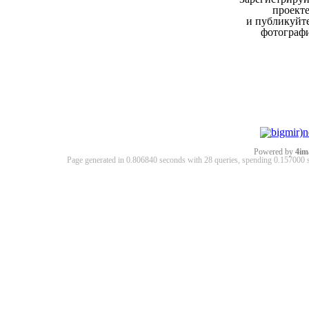
проект
и публикуйт
фотограф
Powered by
4im
Page generated in 0.806840 seconds with 28 queries, spending 0.15700