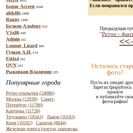
4912
Если понравился пр
Борис Ассеев
3339
alek48s
1488
Ronny
1390
Белков Альберт
515
Предыдущая пу
VSx86
"
Ретро - фан
446
<<-
Admin
411
Lounge_Lizard
364
Гудков А.И.
274
Ed4x4
261
Остались стар
OVN
237
фото?
Рыковкин Владимир
225
Популярные города
Пусть их увидят дру
Зарегистрируйтесь 
проекте
Ретро открытки (24086)
и публикуйте сво
Москва (12939)
Санкт-
фотографии!
Петербург (11780)
Картины (11728)
Трускавец (10343)
Львов (10183)
Киев (10182)
Саратов (8644)
Железная дорога (поезда, паровозы,