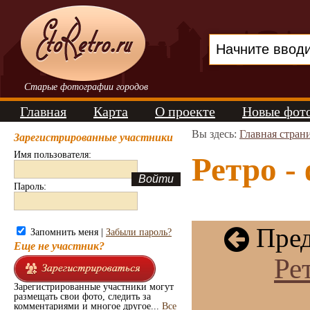
Старые фотографии городов
Главная
Карта
О проекте
Новые фот
Вы здесь:
Главная стран
Зарегистрированные участники
Имя пользователя:
Ретро -
Пароль:
Пред
Запомнить меня |
Забыли пароль?
Еще не участник?
Ре
Зарегистрированные участники могут
размещать свои фото, следить за
комментариями и многое другое...
Все