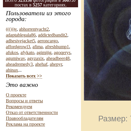
Всего
523358
фотографий в
300757
постах в
5257
категориях.
Пользователи из этого
города:
((()))v
,
abhorrentyacht2
,
adaptablegala86
,
addictedbandit2
,
adhesivejacket5
,
aeroncargo
,
affordgrowl3
,
afima
,
afreshhump1
,
afukos
,
afykato
,
agimijig
,
agoqerys
,
agumiwav
,
agyzaxix
,
aheadbeer48
,
aheadremedy3
,
ahehaf
,
ahepyr
,
ahinax
...
Показать всех >>
Это важно
О проекте
Вопросы и ответы
Рекомендуем
Отказ от ответственности
Размер: 
Правообладателям
Реклама на проекте