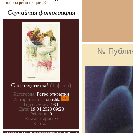
плюсы регистрации >>
Случайная фотография
№ Публи
С праздником!
(1 фото)
Категория:
Ретро открытки
VIP
Автор поста:
haratoshka
Год съемки:
1991
Дата:
19.04.2023 09:28
Рейтинг:
0
Комментарии:
0
Карта:
-