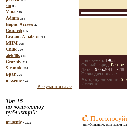
sm
865
Yana
398
Admin
334
Борис Ассеев
320
Скилеф
305
Белков Альберт
299
МНМ
298
Chuk
220
alek48s
216
Год съемки:
1963
Grozniy
212
Старый город:
Разное
Strannic
202
Дата:
19.05.2011 17:48
Слова для поиска:
Брат
198
Автор публикации:
Str
mr.seniv
174
Источник:
Все участники >>
Топ 15
по количеству
публикаций:
Проголосуй
mr.seniv
45211
за публикацию, если понравила