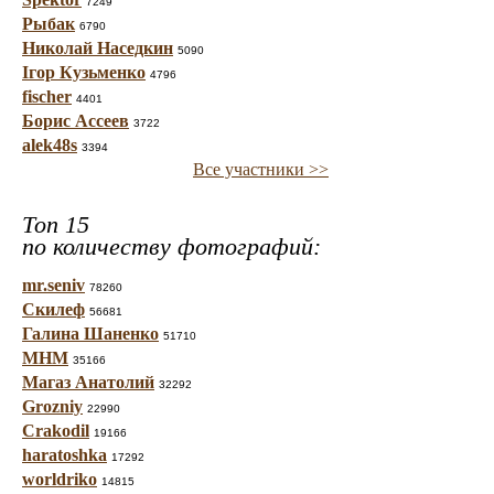
7249
Рыбак
6790
Николай Наседкин
5090
Ігор Кузьменко
4796
fischer
4401
Борис Ассеев
3722
alek48s
3394
Все участники >>
Топ 15
по количеству фотографий:
mr.seniv
78260
Скилеф
56681
Галина Шаненко
51710
МНМ
35166
Магаз Анатолий
32292
Grozniy
22990
Crakodil
19166
haratoshka
17292
worldriko
14815