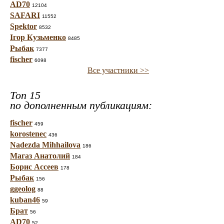
AD70
12104
SAFARI
11552
Spektor
8532
Ігор Кузьменко
8485
Рыбак
7377
fischer
6098
Все участники >>
Топ 15
по дополненным публикациям:
fischer
459
korostenec
436
Nadezda Mihhailova
186
Магаз Анатолий
184
Борис Ассеев
178
Рыбак
156
ggeolog
88
kuban46
59
Брат
56
AD70
52