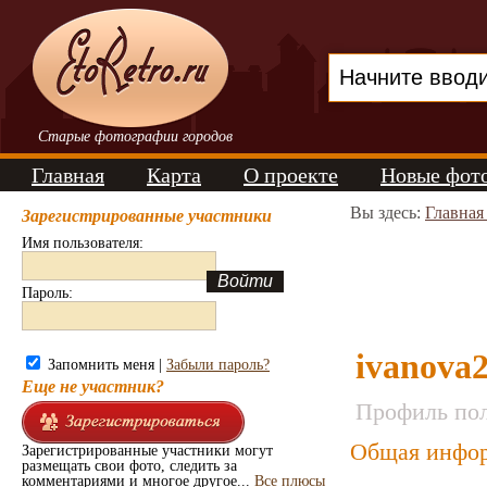
Старые фотографии городов
Главная
Карта
О проекте
Новые фот
Вы здесь:
Главная
Зарегистрированные участники
Имя пользователя:
Пароль:
ivanova
Запомнить меня |
Забыли пароль?
Еще не участник?
Профиль пол
Общая инфор
Зарегистрированные участники могут
размещать свои фото, следить за
комментариями и многое другое...
Все плюсы