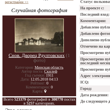
Статус пользова
регистрации >>
На проекте с:
Случайная фотография
Последний вход:
Комментарии:
Добавлено публ
Добавлено фото
Дополнено публ
Отмечено на ка
Просмотрено пу
Снов. Дворец Рдултовских
(1
Просмотрено пу
фото)
последний месяц
Категория:
Минская область
Просмотрено пуб
Автор поста:
Скилеф
Год съемки:
1911
Адрес электрон
Дата:
12.05.2018 04:13
ICQ:
Рейтинг:
0
Комментарии:
0
Город:
Карта:
Дата рождения:
Всего
523379
фотографий в
300770
постах
До следующего 
в
5257
категориях.