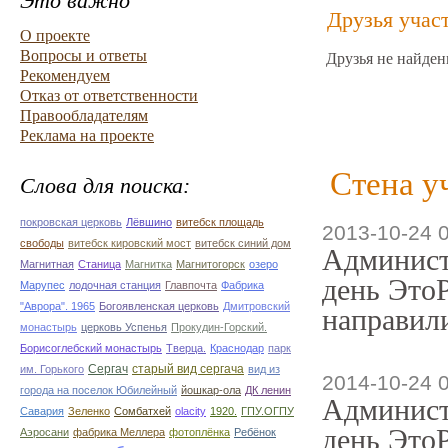
Это важно
Друзья учас
О проекте
Вопросы и ответы
Друзья не найден
Рекомендуем
Отказ от ответственности
Правообладателям
Реклама на проекте
Стена у
Слова для поиска:
покровская церковь
Лёвшино
витебск площадь
2013-10-24 
свободы
витебск кировский мост
витебск синий дом
Админист
Магнитная
Станица
Магнитка
Магнитогорск
озеро
день ЭтоР
Марупес
лодочная станция
Главпочта
Фабрика
"Аврора". 1965
Богоявленская церковь
Дмитровский
направили
монастырь
церковь Успенья
Прокудин-Горский.
Борисоглебский монастырь
Тверца.
Краснодар
парк
Сергач
старый вид сергача
им. Горького
вид из
2014-10-24 
города на поселок Юбилейный
йошкар-ола
ДК ленин
Админист
Савария
Зеленко
Сомбатхей
olacity
1920.
ГПУ.ОГПУ
день ЭтоР
Аэросани
фабрика Меллера
фотоплёнка
Ребёнок