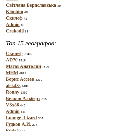
Світлана Бериславська
49
Klimbim
48
Скилеф
41
Admin
40
Crakodil
33
Топ 15 географов:
Скилеф
22332
AD70
7819
Магаз Анатолий
7529
МНМ
4912
Борис Ассеев
3339
alek48s
1488
Ronny
1390
Белков Альберт
515
VSx86
446
Admin
411
Lounge_Lizard
364
Гудков А.И.
274
Ed4x4