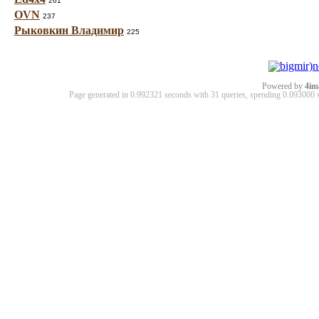
261
OVN
237
Рыковкин Владимир
225
Powered by
4im
Page generated in 0.992321 seconds with 31 queries, spending 0.09300