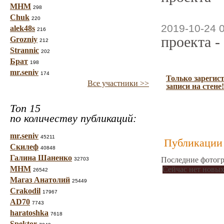
МНМ
298
Chuk
220
2019-10-24 
alek48s
216
проекта -
Grozniy
212
Strannic
202
Брат
198
mr.seniv
174
Только зарегис
Все участники >>
записи на стене!
Топ 15
по количеству публикаций:
mr.seniv
45211
Публикации 
Скилеф
40848
Галина Шаненко
Последние фотогр
32703
МНМ
Сейчас нет новых
26542
Магаз Анатолий
25449
Crakodil
17967
AD70
7743
haratoshka
7618
Spektor