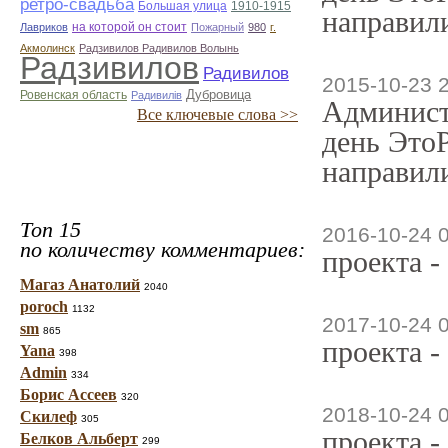
ретро-свадьба
Большая улица
1910-1915
направили
на которой он стоит
Лавриков
Пожарный
980
г.
Акмолинск
Радзивилов Радивилов Волынь
Радзивилов
Радивилов
2015-10-23 
Дубровица
Ровенская область
Радивилiв
Админист
Все ключевые слова >>
день ЭтоР
направили
Топ 15
2016-10-24 
по количеству комментариев:
проекта -
Магаз Анатолий
2040
poroch
1132
2017-10-24 
sm
865
проекта -
Yana
398
Admin
334
Борис Ассеев
320
2018-10-24 
Скилеф
305
проекта -
Белков Альберт
299