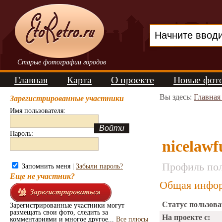
Старые фотографии городов
Главная
Карта
О проекте
Новые фот
Вы здесь:
Главная
Зарегистрированные участники
Имя пользователя:
Пароль:
nicelawf
Профиль пол
Запомнить меня |
Забыли пароль?
Еще не участник?
Общая инфор
Статус пользова
Зарегистрированные участники могут
размещать свои фото, следить за
На проекте с:
комментариями и многое другое...
Все плюсы