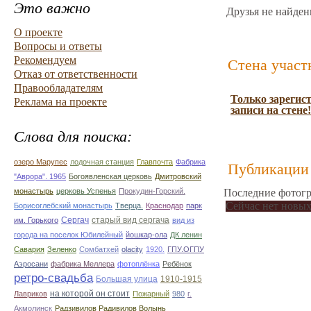
Это важно
Друзья не найден
О проекте
Вопросы и ответы
Рекомендуем
Стена участ
Отказ от ответственности
Правообладателям
Только зарегис
Реклама на проекте
записи на стене!
Слова для поиска:
озеро Марупес
лодочная станция
Главпочта
Фабрика
Публикации 
"Аврора". 1965
Богоявленская церковь
Дмитровский
монастырь
церковь Успенья
Прокудин-Горский.
Последние фотогр
Сейчас нет новых
Борисоглебский монастырь
Тверца.
Краснодар
парк
Сергач
старый вид сергача
им. Горького
вид из
города на поселок Юбилейный
йошкар-ола
ДК ленин
Савария
Зеленко
Сомбатхей
olacity
1920.
ГПУ.ОГПУ
Аэросани
фабрика Меллера
фотоплёнка
Ребёнок
ретро-свадьба
Большая улица
1910-1915
на которой он стоит
Лавриков
Пожарный
980
г.
Акмолинск
Радзивилов Радивилов Волынь