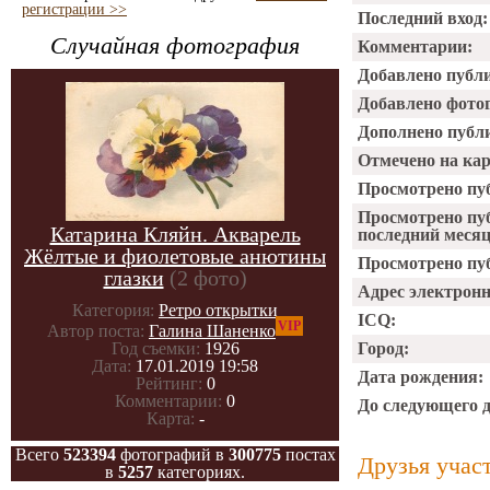
регистрации >>
Последний вход:
Случайная фотография
Комментарии:
Добавлено публ
Добавлено фото
Дополнено публ
Отмечено на ка
Просмотрено пу
Просмотрено пу
Катарина Кляйн. Акварель
последний месяц
Жёлтые и фиолетовые анютины
Просмотрено пуб
глазки
(2 фото)
Адрес электрон
Категория:
Ретро открытки
ICQ:
VIP
Автор поста:
Галина Шаненко
Город:
Год съемки:
1926
Дата:
17.01.2019 19:58
Дата рождения:
Рейтинг:
0
Комментарии:
0
До следующего 
Карта:
-
Всего
523394
фотографий в
300775
постах
Друзья учас
в
5257
категориях.