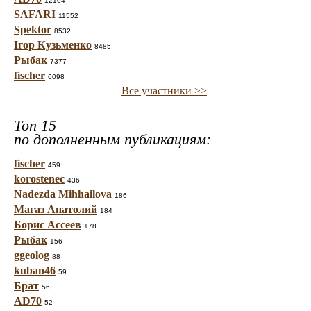
12104
SAFARI
11552
Spektor
8532
Ігор Кузьменко
8485
Рыбак
7377
fischer
6098
Все участники >>
Топ 15
по дополненным публикациям:
fischer
459
korostenec
436
Nadezda Mihhailova
186
Магаз Анатолий
184
Борис Ассеев
178
Рыбак
156
ggeolog
88
kuban46
59
Брат
56
AD70
52