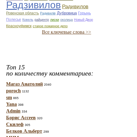
Радзивилов
Радивилов
Дубровица
Ровенская область
Горынь
Радивилiв
Полесье
Ковель
райцентр
лиски
околица
Новый Двор
Красноуфимск
старое пожарное депо
Все ключевые слова >>
Топ 15
по количеству комментариев:
Магаз Анатолий
2040
poroch
1132
sm
865
Yana
398
Admin
334
Борис Ассеев
320
Скилеф
305
Белков Альберт
299