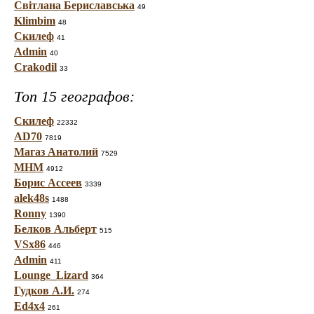
Світлана Бериславська
49
Klimbim
48
Скилеф
41
Admin
40
Crakodil
33
Топ 15 географов:
Скилеф
22332
AD70
7819
Магаз Анатолий
7529
МНМ
4912
Борис Ассеев
3339
alek48s
1488
Ronny
1390
Белков Альберт
515
VSx86
446
Admin
411
Lounge_Lizard
364
Гудков А.И.
274
Ed4x4
261