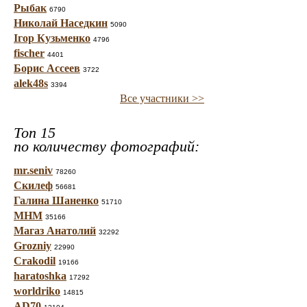
Рыбак
6790
Николай Наседкин
5090
Ігор Кузьменко
4796
fischer
4401
Борис Ассеев
3722
alek48s
3394
Все участники >>
Топ 15
по количеству фотографий:
mr.seniv
78260
Скилеф
56681
Галина Шаненко
51710
МНМ
35166
Магаз Анатолий
32292
Grozniy
22990
Crakodil
19166
haratoshka
17292
worldriko
14815
AD70