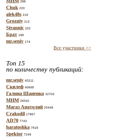
МНМ
298
Chuk
220
alek48s
216
Grozniy
212
Strannic
202
Брат
198
mr.seniv
174
Все участники >>
Топ 15
по количеству публикаций:
mr.seniv
45211
Скилеф
40848
Галина Шаненко
32703
МНМ
26542
Магаз Анатолий
25449
Crakodil
17967
AD70
7743
haratoshka
7618
Spektor
7249