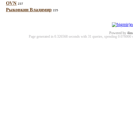
OVN
237
Рыковкин Владимир
225
Powered by
4im
Page generated in 0.326568 seconds with 31 queries, spending 0.07600