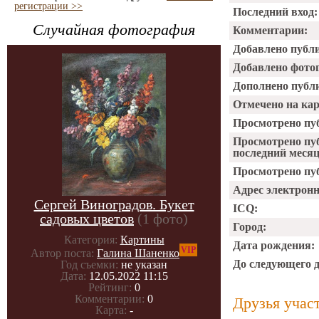
регистрации >>
Последний вход:
Случайная фотография
Комментарии:
Добавлено публ
Добавлено фото
Дополнено публ
Отмечено на ка
Просмотрено пу
Просмотрено пу
последний месяц
Просмотрено пуб
Адрес электрон
Сергей Виноградов. Букет
ICQ:
садовых цветов
(1 фото)
Город:
Категория:
Картины
Дата рождения:
VIP
Автор поста:
Галина Шаненко
До следующего 
Год съемки:
не указан
Дата:
12.05.2022 11:15
Рейтинг:
0
Комментарии:
0
Друзья учас
Карта:
-