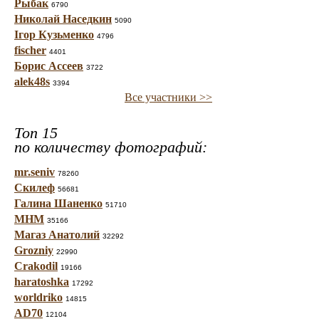
Рыбак
6790
Николай Наседкин
5090
Ігор Кузьменко
4796
fischer
4401
Борис Ассеев
3722
alek48s
3394
Все участники >>
Топ 15
по количеству фотографий:
mr.seniv
78260
Скилеф
56681
Галина Шаненко
51710
МНМ
35166
Магаз Анатолий
32292
Grozniy
22990
Crakodil
19166
haratoshka
17292
worldriko
14815
AD70
12104