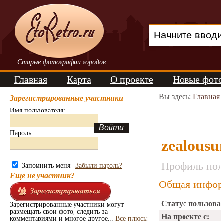
Старые фотографии городов
Главная
Карта
О проекте
Новые фот
Вы здесь:
Главная
Зарегистрированные участники
Имя пользователя:
Пароль:
zealousu
Профиль пол
Запомнить меня |
Забыли пароль?
Еще не участник?
Общая инфор
Статус пользова
Зарегистрированные участники могут
размещать свои фото, следить за
На проекте с:
комментариями и многое другое...
Все плюсы