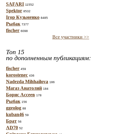
SAFARI
11552
Spektor
8532
Ігор Кузьменко
8485
Рыбак
7377
fischer
6098
Все участники >>
Топ 15
по дополненным публикациям:
fischer
459
korostenec
436
Nadezda Mihhailova
186
Магаз Анатолий
184
Борис Ассеев
178
Рыбак
156
ggeolog
88
kuban46
59
Брат
56
AD70
52