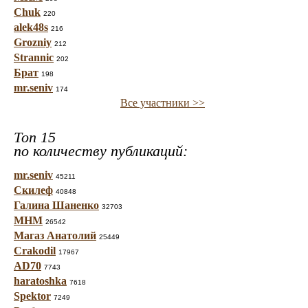
Chuk
220
alek48s
216
Grozniy
212
Strannic
202
Брат
198
mr.seniv
174
Все участники >>
Топ 15
по количеству публикаций:
mr.seniv
45211
Скилеф
40848
Галина Шаненко
32703
МНМ
26542
Магаз Анатолий
25449
Crakodil
17967
AD70
7743
haratoshka
7618
Spektor
7249