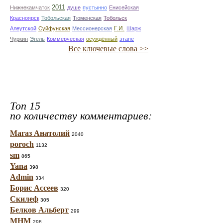
2011
Нижнекамчатск
душе
пустынно
Енисейская
Красноярск
Тобольская
Тюменская
Тобольск
Г.И.
Алеутской
Суйфунская
Мессионерская
Шарж
Чуркин
Эгель
Коммерческая
осуждённый
этапе
Все ключевые слова >>
Топ 15
по количеству комментариев:
Магаз Анатолий
2040
poroch
1132
sm
865
Yana
398
Admin
334
Борис Ассеев
320
Скилеф
305
Белков Альберт
299
МНМ
298