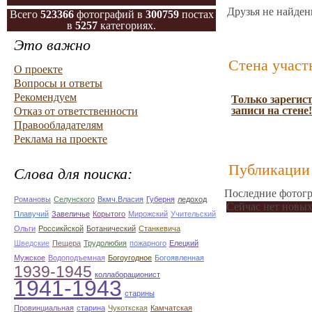
Друзья не найден
Всего
523366
фотографий в
300759
постах
в
5257
категориях.
Это важно
Стена участ
О проекте
Вопросы и ответы
Рекомендуем
Только зарегис
записи на стене!
Отказ от ответственности
Правообладателям
Реклама на проекте
Публикации 
Слова для поиска:
Последние фотогр
Романовы
Селунского
Вкмч.Власия
Губерня
ледоход
Сейчас нет новых
Плавучий
Завеличье
Корытого
Мирожский
Учительский
Ольги
Россикйской
Ботанический
Станкевича
Шведские
Пещера
Трудолюбия
пожарного
Елецкий
Мужское
Водоподъемная
Богоугодное
Богоявленная
1939-1945
коллаборационист
1941-1943
старины
Провинциальная
старина
Чукоткская
Камчатская