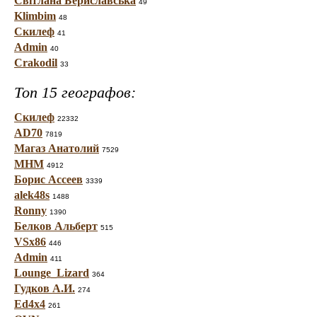
Світлана Бериславська
49
Klimbim
48
Скилеф
41
Admin
40
Crakodil
33
Топ 15 географов:
Скилеф
22332
AD70
7819
Магаз Анатолий
7529
МНМ
4912
Борис Ассеев
3339
alek48s
1488
Ronny
1390
Белков Альберт
515
VSx86
446
Admin
411
Lounge_Lizard
364
Гудков А.И.
274
Ed4x4
261