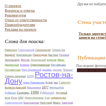
Друзья не найден
О проекте
Вопросы и ответы
Рекомендуем
Отказ от ответственности
Стена участ
Правообладателям
Реклама на проекте
Только зарегис
записи на стене!
Слова для поиска:
Раевского
Семеновский
Смолненскія
"Общества
Кредита"
Королевская
Пароходная
Бастион
Рачевка
Публикации 
Энгельгарду
Мостик
Лопатинский
вздохов
Мало-
Дворянская
Козинка
Одигитриевская
Евстафьева
Последние фотогр
Сейчас нет новых
Почтамтская
Риго-Орловской
декабрь
пролом
"Блонье"
Ростов-на-
Северо-западная
12978
Дону
Самолет
Ново-Покровская
Буфф
рка
1877
женщина
Волжско-Камский
Машонкина
1986
Сызрань.
Куйбышев.
Куйбыше
Чугунный
яхта
Буэр
1997
Ремесленников
4-ая
садоводства
Симеоновская
Кыштымская
Констный
Миасс
Заречная