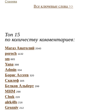
Стахеева
Все ключевые слова >>
Топ 15
по количеству комментариев:
Магаз Анатолий
2040
poroch
1132
sm
865
Yana
398
Admin
334
Борис Ассеев
320
Скилеф
305
Белков Альберт
299
МНМ
298
Chuk
220
alek48s
216
Grozniy
212