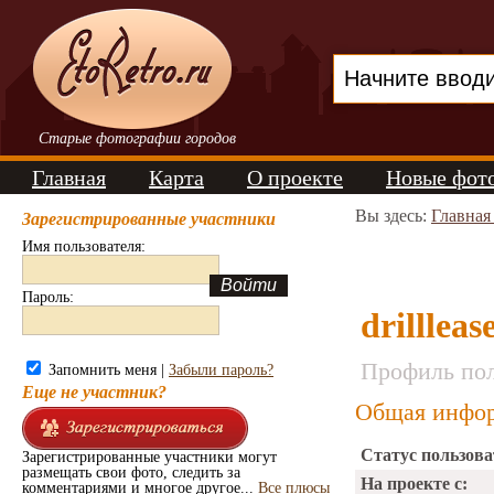
Старые фотографии городов
Главная
Карта
О проекте
Новые фот
Вы здесь:
Главная
Зарегистрированные участники
Имя пользователя:
Пароль:
drillleas
Профиль пол
Запомнить меня |
Забыли пароль?
Еще не участник?
Общая инфор
Статус пользова
Зарегистрированные участники могут
размещать свои фото, следить за
На проекте с:
комментариями и многое другое...
Все плюсы