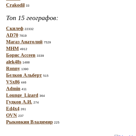
Crakodil
33
Топ 15 географов:
Скилеф
22332
AD70
7819
Магаз Анатолий
7529
МНМ
4912
Борис Ассеев
3339
alek48s
1488
Ronny
1390
Белков Альберт
515
VSx86
446
Admin
411
Lounge_Lizard
364
Гудков А.И.
274
Ed4x4
261
OVN
237
Рыковкин Владимир
225