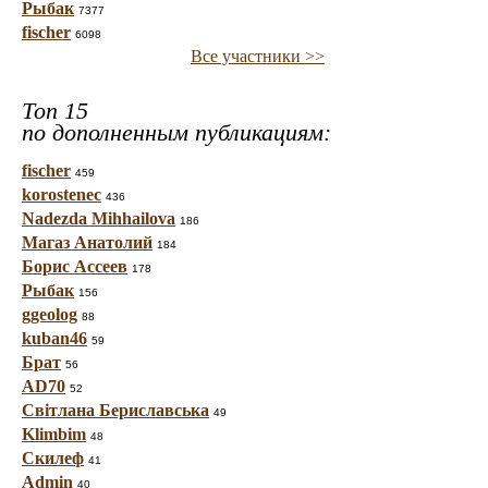
Рыбак
7377
fischer
6098
Все участники >>
Топ 15
по дополненным публикациям:
fischer
459
korostenec
436
Nadezda Mihhailova
186
Магаз Анатолий
184
Борис Ассеев
178
Рыбак
156
ggeolog
88
kuban46
59
Брат
56
AD70
52
Світлана Бериславська
49
Klimbim
48
Скилеф
41
Admin
40