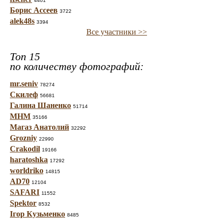
4401
Борис Ассеев
3722
alek48s
3394
Все участники >>
Топ 15
по количеству фотографий:
mr.seniv
78274
Скилеф
56681
Галина Шаненко
51714
МНМ
35166
Магаз Анатолий
32292
Grozniy
22990
Crakodil
19166
haratoshka
17292
worldriko
14815
AD70
12104
SAFARI
11552
Spektor
8532
Ігор Кузьменко
8485