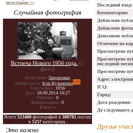
регистрации >>
Последний вход:
Случайная фотография
Комментарии:
Добавлено публ
Добавлено фото
Дополнено публ
Отмечено на ка
Просмотрено пу
Просмотрено пу
Встреча Нового 1956 года.
(1
последний месяц
фото)
Просмотрено пуб
Категория:
Запорожье
Адрес электрон
VIP
Автор поста:
Ігор Кузьменко
ICQ:
Год съемки:
1956
Дата:
18.09.2014 16:27
Город:
Рейтинг:
0
Дата рождения:
Комментарии:
0
Карта:
-
До следующего 
Всего
523400
фотографий в
300781
постах
в
5257
категориях.
Друзья учас
Это важно