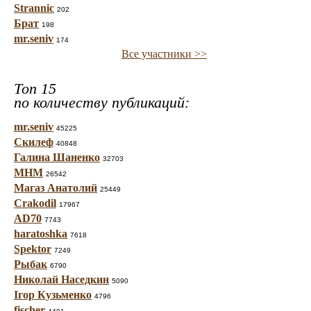
Strannic
202
Брат
198
mr.seniv
174
Все участники >>
Топ 15
по количеству публикаций:
mr.seniv
45225
Скилеф
40848
Галина Шаненко
32703
МНМ
26542
Магаз Анатолий
25449
Crakodil
17967
AD70
7743
haratoshka
7618
Spektor
7249
Рыбак
6790
Николай Наседкин
5090
Ігор Кузьменко
4796
fischer