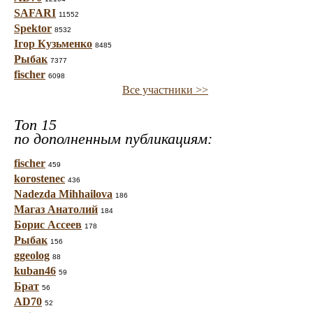
SAFARI
11552
Spektor
8532
Ігор Кузьменко
8485
Рыбак
7377
fischer
6098
Все участники >>
Топ 15
по дополненным публикациям:
fischer
459
korostenec
436
Nadezda Mihhailova
186
Магаз Анатолий
184
Борис Ассеев
178
Рыбак
156
ggeolog
88
kuban46
59
Брат
56
AD70
52