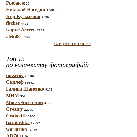
Рыбак
6790
Николай Наседкин
5090
Ігор Кузьменко
4796
fischer
4401
Борис Ассеев
3722
alek48s
3394
Все участники >>
Топ 15
по количеству фотографий:
mr.seniv
78286
Скилеф
56681
Галина Шаненко
51714
МНМ
35166
Магаз Анатолий
32292
Grozniy
22990
Crakodil
19166
haratoshka
17292
worldriko
14815
AD70
12104