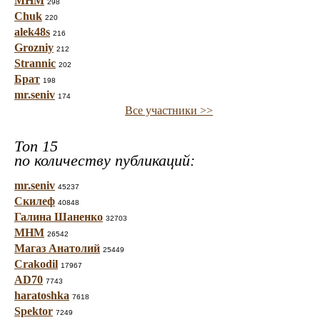
МНМ
298
Chuk
220
alek48s
216
Grozniy
212
Strannic
202
Брат
198
mr.seniv
174
Все участники >>
Топ 15
по количеству публикаций:
mr.seniv
45237
Скилеф
40848
Галина Шаненко
32703
МНМ
26542
Магаз Анатолий
25449
Crakodil
17967
AD70
7743
haratoshka
7618
Spektor
7249