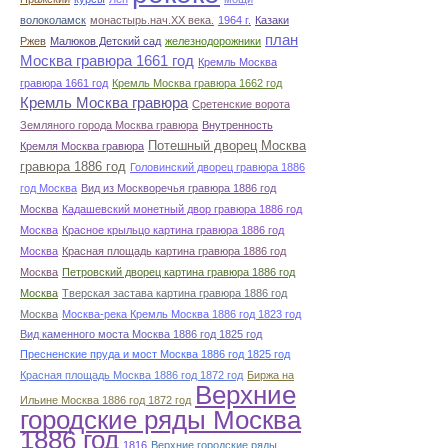
волоколамск
монастырь.нач.ХХ века.
1964 г.
Казаки
план
Ржев
Малюков Детский сад
железнодорожники
Москва гравюра 1661 год
Кремль Москва
гравюра 1661 год
Кремль Москва гравюра 1662 год
Кремль Москва гравюра
Сретенские ворота
Земляного города Москва гравюра
Внутренность
Потешный дворец Москва
Кремля Москва гравюра
гравюра 1886 год
Головинский дворец гравюра 1886
год Москва
Вид из Москворечья гравюра 1886 год
Москва
Кадашевский монетный двор гравюра 1886 год
Москва
Красное крыльцо картина гравюра 1886 год
Москва
Красная площадь картина гравюра 1886 год
Москва
Петровский дворец картина гравюра 1886 год
Москва
Тверская застава картина гравюра 1886 год
Москва
Москва-река Кремль Москва 1886 год 1823 год
Вид каменного моста Москва 1886 год 1825 год
Пресненские пруда и мост Москва 1886 год 1825 год
Красная площадь Москва 1886 год 1872 год
Биржа на
Верхние
Ильине Москва 1886 год 1872 год
городские ряды Москва
1886 год
1816
Верхние городские ряды