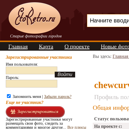
Старые фотографии городов
Главная
Карта
О проекте
Новые фот
Вы здесь:
Главная
Зарегистрированные участники
Имя пользователя:
Пароль:
chewcur
Профиль пол
Запомнить меня |
Забыли пароль?
Еще не участник?
Общая инфор
Статус пользова
Зарегистрированные участники могут
размещать свои фото, следить за
На проекте с:
комментариями и многое другое...
Все плюсы