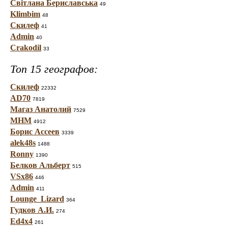
Світлана Бериславська
49
Klimbim
48
Скилеф
41
Admin
40
Crakodil
33
Топ 15 географов:
Скилеф
22332
AD70
7819
Магаз Анатолий
7529
МНМ
4912
Борис Ассеев
3339
alek48s
1488
Ronny
1390
Белков Альберт
515
VSx86
446
Admin
411
Lounge_Lizard
364
Гудков А.И.
274
Ed4x4
261