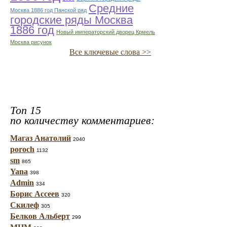
Средние
Москва 1886 год Панской ряд
городские ряды Москва
1886 год
Новый императорский дворец Крмель
Москва рисунок
Все ключевые слова >>
Топ 15
по количеству комментариев:
Магаз Анатолий
2040
poroch
1132
sm
865
Yana
398
Admin
334
Борис Ассеев
320
Скилеф
305
Белков Альберт
299