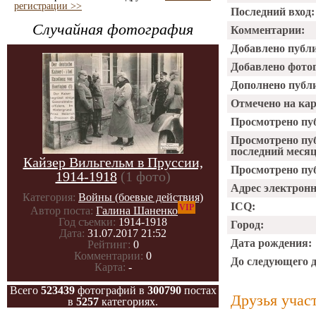
регистрации >>
Последний вход:
Случайная фотография
Комментарии:
Добавлено публ
Добавлено фото
Дополнено публ
Отмечено на ка
Просмотрено пу
Просмотрено пу
последний месяц
Кайзер Вильгельм в Пруссии,
Просмотрено пуб
1914-1918
(1 фото)
Адрес электрон
Категория:
Войны (боевые действия)
ICQ:
VIP
Автор поста:
Галина Шаненко
Год съемки:
1914-1918
Город:
Дата:
31.07.2017 21:52
Дата рождения:
Рейтинг:
0
Комментарии:
0
До следующего 
Карта:
-
Всего
523439
фотографий в
300790
постах
Друзья учас
в
5257
категориях.