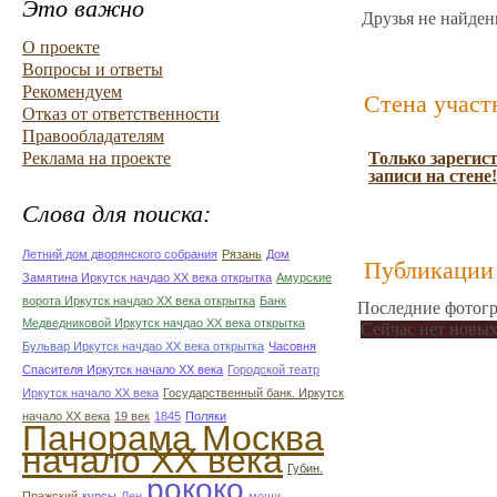
Это важно
Друзья не найден
О проекте
Вопросы и ответы
Рекомендуем
Стена участ
Отказ от ответственности
Правообладателям
Реклама на проекте
Только зарегис
записи на стене!
Слова для поиска:
Летний дом дворянского собрания
Рязань
Дом
Публикации 
Замятина Иркутск начдао ХХ века открытка
Амурские
ворота Иркутск начдао ХХ века открытка
Банк
Последние фотогр
Медведниковой Иркутск начдао ХХ века открытка
Сейчас нет новых
Бульвар Иркутск начдао ХХ века открытка
Часовня
Спасителя Иркутск начало ХХ века
Городской театр
Иркутск начало ХХ века
Государственный банк. Иркутск
начало ХХ века
19 век
1845
Поляки
Панорама Москва
начало ХХ века
Губин.
рококо
Пражский
курсы
Лен
мощи