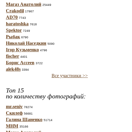
Магаз Анатолий
25449
Crakodil
17967
AD70
7743
haratoshka
7618
Spektor
7249
Рыбак
6790
Николай Наседкин
5090
Ігор Кузьменко
4796
fischer
4401
Борис Ассеев
3722
alek48s
3394
Все участники >>
Топ 15
по количеству фотографий:
mr.seniv
78274
Скилеф
56681
Галина Шаненко
51714
МНМ
35166