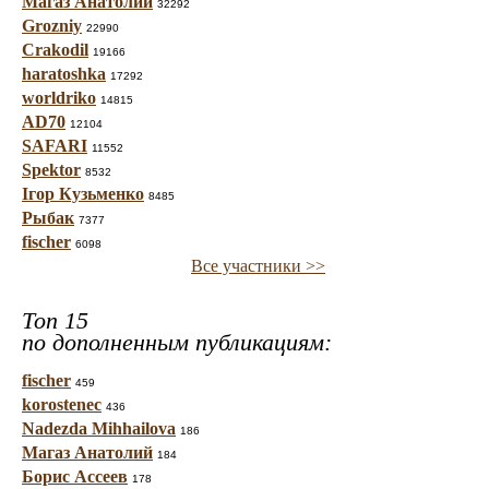
Магаз Анатолий
32292
Grozniy
22990
Crakodil
19166
haratoshka
17292
worldriko
14815
AD70
12104
SAFARI
11552
Spektor
8532
Ігор Кузьменко
8485
Рыбак
7377
fischer
6098
Все участники >>
Топ 15
по дополненным публикациям:
fischer
459
korostenec
436
Nadezda Mihhailova
186
Магаз Анатолий
184
Борис Ассеев
178