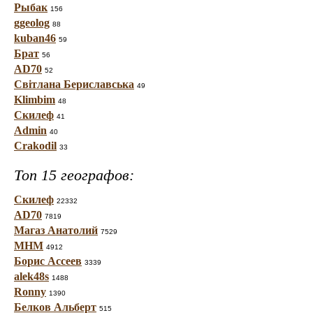
Рыбак
156
ggeolog
88
kuban46
59
Брат
56
AD70
52
Світлана Бериславська
49
Klimbim
48
Скилеф
41
Admin
40
Crakodil
33
Топ 15 географов:
Скилеф
22332
AD70
7819
Магаз Анатолий
7529
МНМ
4912
Борис Ассеев
3339
alek48s
1488
Ronny
1390
Белков Альберт
515