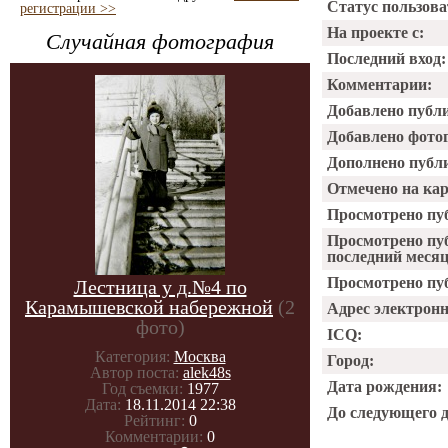
Статус пользова
регистрации >>
На проекте с:
Случайная фотография
Последний вход:
Комментарии:
Добавлено публ
Добавлено фото
Дополнено публ
Отмечено на ка
Просмотрено пу
Просмотрено пу
последний месяц
Просмотрено пуб
Лестница у д.№4 по
Карамышевской набережной
(2
Адрес электрон
фото)
ICQ:
Категория:
Москва
Город:
Автор поста:
alek48s
Дата рождения:
Год съемки:
1977
Дата:
18.11.2014 22:38
До следующего 
Рейтинг:
0
Комментарии:
0