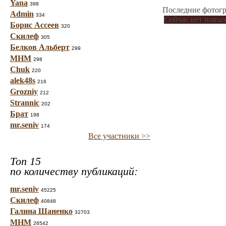
Yana
398
Последние фотогр
Admin
334
Сейчас нет новых
Борис Ассеев
320
Скилеф
305
Белков Альберт
299
МНМ
298
Chuk
220
alek48s
216
Grozniy
212
Strannic
202
Брат
198
mr.seniv
174
Все участники >>
Топ 15
по количеству публикаций:
mr.seniv
45225
Скилеф
40848
Галина Шаненко
32703
МНМ
26542