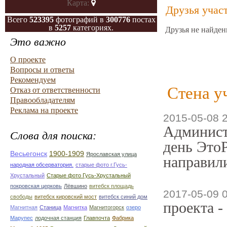
Карта:
Друзья учас
Всего
523395
фотографий в
300776
постах
в
5257
категориях.
Друзья не найден
Это важно
О проекте
Вопросы и ответы
Рекомендуем
Стена у
Отказ от ответственности
Правообладателям
Реклама на проекте
2015-05-08 
Админист
Слова для поиска:
день ЭтоР
Весьегонск
1900-1909
Ярославская улица
направили
народная обсерватория.
старые фото г.Гусь-
Хрустальный
Старые фото Гусь-Хрустальный
покровская церковь
Лёвшино
витебск площадь
2017-05-09 
свободы
витебск кировский мост
витебск синий дом
проекта -
Магнитная
Станица
Магнитка
Магнитогорск
озеро
Марупес
лодочная станция
Главпочта
Фабрика