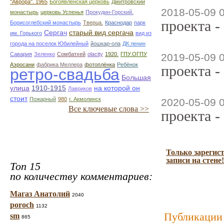
"Аврора". 1965
Богоявленская церковь
Дмитровский
2018-05-09 
монастырь
церковь Успенья
Прокудин-Горский.
проекта -
Борисоглебский монастырь
Тверца.
Краснодар
парк
Сергач
старый вид сергача
им. Горького
вид из
города на поселок Юбилейный
йошкар-ола
ДК ленин
Савария
Зеленко
Сомбатхей
olacity
1920.
ГПУ.ОГПУ
2019-05-09 
Аэросани
фабрика Меллера
фотоплёнка
Ребёнок
проекта -
ретро-свадьба
Большая
улица
1910-1915
на которой он
Лавриков
стоит
Пожарный
980
г. Акмолинск
2020-05-09 
Все ключевые слова >>
проекта -
Только зарегис
записи на стене!
Топ 15
по количеству комментариев:
Магаз Анатолий
2040
poroch
1132
Публикации 
sm
865