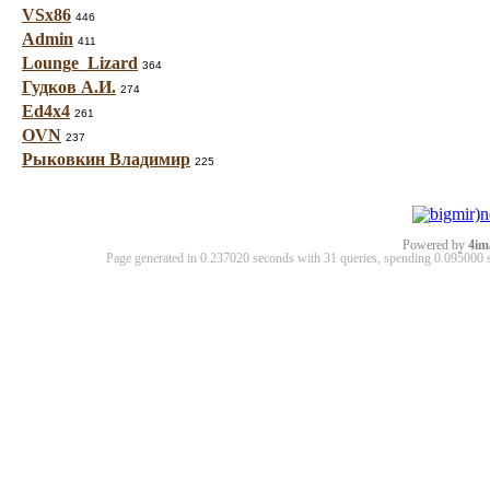
VSx86
446
Admin
411
Lounge_Lizard
364
Гудков А.И.
274
Ed4x4
261
OVN
237
Рыковкин Владимир
225
Powered by
4im
Page generated in 0.237020 seconds with 31 queries, spending 0.09500