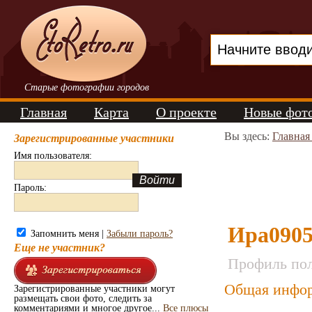
Старые фотографии городов
Главная
Карта
О проекте
Новые фот
Вы здесь:
Главная
Зарегистрированные участники
Имя пользователя:
Пароль:
Ира090
Запомнить меня |
Забыли пароль?
Еще не участник?
Профиль пол
Общая инфор
Зарегистрированные участники могут
размещать свои фото, следить за
комментариями и многое другое...
Все плюсы