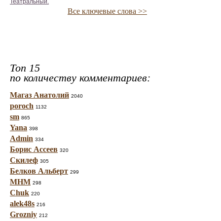
Театральный.
Все ключевые слова >>
Топ 15
по количеству комментариев:
Магаз Анатолий
2040
poroch
1132
sm
865
Yana
398
Admin
334
Борис Ассеев
320
Скилеф
305
Белков Альберт
299
МНМ
298
Chuk
220
alek48s
216
Grozniy
212