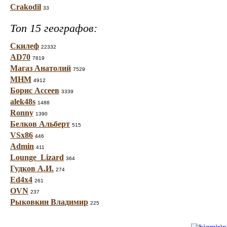
Crakodil
33
Топ 15 географов:
Скилеф
22332
AD70
7819
Магаз Анатолий
7529
МНМ
4912
Борис Ассеев
3339
alek48s
1488
Ronny
1390
Белков Альберт
515
VSx86
446
Admin
411
Lounge_Lizard
364
Гудков А.И.
274
Ed4x4
261
OVN
237
Рыковкин Владимир
225