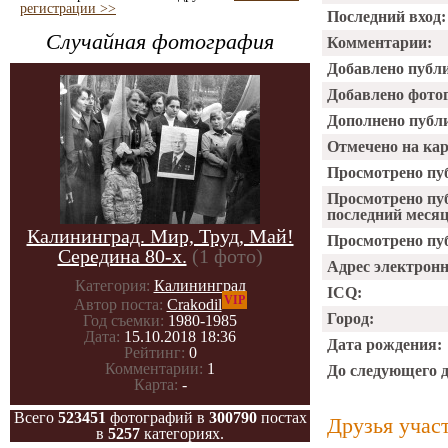
регистрации >>
Последний вход:
Случайная фотография
Комментарии:
Добавлено публ
Добавлено фото
Дополнено публ
Отмечено на ка
Просмотрено пу
Просмотрено пу
последний месяц
Калининград. Мир, Труд, Май!
Просмотрено пуб
Середина 80-х.
(1 фото)
Адрес электрон
Категория:
Калининград
ICQ:
VIP
Автор поста:
Crakodil
Город:
Год съемки:
1980-1985
Дата:
15.10.2018 18:36
Дата рождения:
Рейтинг:
0
Комментарии:
1
До следующего 
Карта:
-
Всего
523451
фотографий в
300790
постах
Друзья учас
в
5257
категориях.