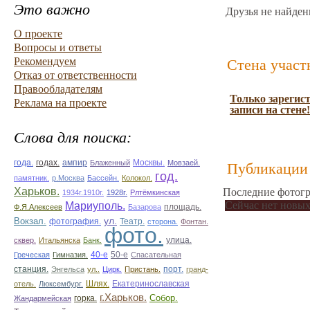
Это важно
Друзья не найден
О проекте
Вопросы и ответы
Рекомендуем
Стена участ
Отказ от ответственности
Правообладателям
Только зарегис
Реклама на проекте
записи на стене!
Слова для поиска:
ампир
года.
годах.
Блаженный
Москвы.
Мовзаей.
Публикации 
год.
памятник.
р.Москва
Бассейн.
Колокол.
Харьков.
Последние фотогр
1934г.1910г.
1928г.
Рлтёмкинская
Сейчас нет новых
Мариуполь.
площадь.
Ф.Я.Алексеев
Базарова
ул.
Вокзал.
фотография.
Театр.
сторона.
Фонтан.
фото.
улица.
сквер.
Итальянска
Банк.
50-е
Греческая
Гимназия.
40-е
Спасательная
станция.
Энгельса
ул..
Цирк.
Пристань.
порт.
гранд-
Екатеринославская
отель.
Люксембург.
Шлях.
г.Харьков.
Собор.
горка.
Жандармейская