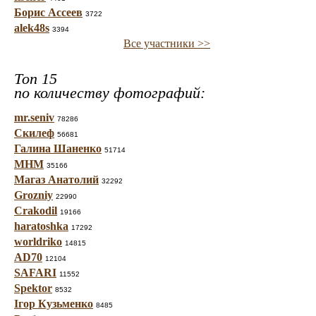
Борис Ассеев
3722
alek48s
3394
Все участники >>
Топ 15
по количеству фотографий:
mr.seniv
78286
Скилеф
56681
Галина Шаненко
51714
МНМ
35166
Магаз Анатолий
32292
Grozniy
22990
Crakodil
19166
haratoshka
17292
worldriko
14815
AD70
12104
SAFARI
11552
Spektor
8532
Ігор Кузьменко
8485