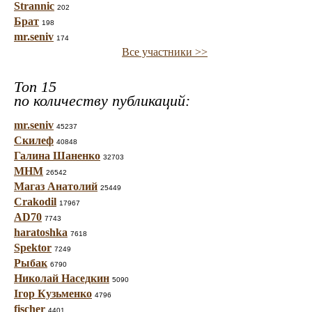
Strannic
202
Брат
198
mr.seniv
174
Все участники >>
Топ 15
по количеству публикаций:
mr.seniv
45237
Скилеф
40848
Галина Шаненко
32703
МНМ
26542
Магаз Анатолий
25449
Crakodil
17967
AD70
7743
haratoshka
7618
Spektor
7249
Рыбак
6790
Николай Наседкин
5090
Ігор Кузьменко
4796
fischer
4401