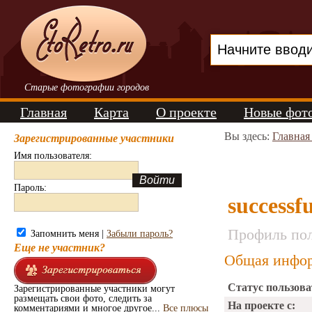
Старые фотографии городов
Главная
Карта
О проекте
Новые фот
Вы здесь:
Главная
Зарегистрированные участники
Имя пользователя:
Пароль:
successf
Профиль пол
Запомнить меня |
Забыли пароль?
Еще не участник?
Общая инфор
Статус пользова
Зарегистрированные участники могут
размещать свои фото, следить за
На проекте с:
комментариями и многое другое...
Все плюсы