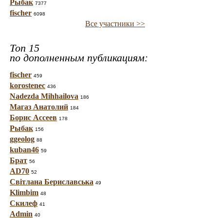
Рыбак
7377
fischer
6098
Все участники >>
Топ 15
по дополненным публикациям:
fischer
459
korostenec
436
Nadezda Mihhailova
186
Магаз Анатолий
184
Борис Ассеев
178
Рыбак
156
ggeolog
88
kuban46
59
Брат
56
AD70
52
Світлана Бериславська
49
Klimbim
48
Скилеф
41
Admin
40