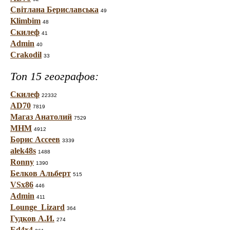
Світлана Бериславська
49
Klimbim
48
Скилеф
41
Admin
40
Crakodil
33
Топ 15 географов:
Скилеф
22332
AD70
7819
Магаз Анатолий
7529
МНМ
4912
Борис Ассеев
3339
alek48s
1488
Ronny
1390
Белков Альберт
515
VSx86
446
Admin
411
Lounge_Lizard
364
Гудков А.И.
274
Ed4x4