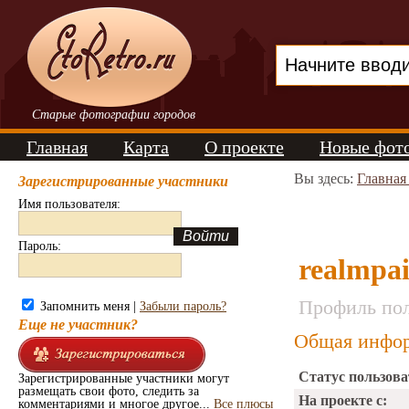
Старые фотографии городов
Главная
Карта
О проекте
Новые фот
Вы здесь:
Главная
Зарегистрированные участники
Имя пользователя:
Пароль:
realmpa
Профиль пол
Запомнить меня |
Забыли пароль?
Еще не участник?
Общая инфор
Статус пользова
Зарегистрированные участники могут
размещать свои фото, следить за
На проекте с:
комментариями и многое другое...
Все плюсы