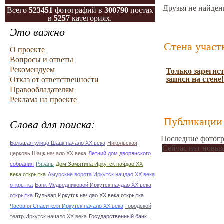
Друзья не найден
Всего
523451
фотографий в
300790
постах
в
5257
категориях.
Это важно
Стена участ
О проекте
Вопросы и ответы
Рекомендуем
Только зарегис
записи на стене!
Отказ от ответственности
Правообладателям
Реклама на проекте
Публикации 
Слова для поиска:
Последние фотогр
Большая улица Шацк начало ХХ века
Никольская
Сейчас нет новых
церковь Шацк начало ХХ века
Летний дом дворянского
собрания
Рязань
Дом Замятина Иркутск начдао ХХ
века открытка
Амурские ворота Иркутск начдао ХХ века
открытка
Банк Медведниковой Иркутск начдао ХХ века
открытка
Бульвар Иркутск начдао ХХ века открытка
Часовня Спасителя Иркутск начало ХХ века
Городской
театр Иркутск начало ХХ века
Государственный банк.