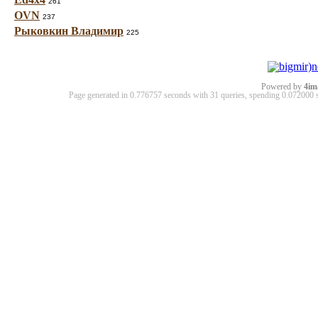
261
OVN
237
Рыковкин Владимир
225
Powered by
4im
Page generated in 0.776757 seconds with 31 queries, spending 0.07200