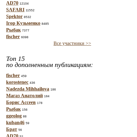
AD70
12104
SAFARI
11552
Spektor
8532
Ігор Кузьменко
8485
Рыбак
7377
fischer
6098
Все участники >>
Топ 15
по дополненным публикациям:
fischer
459
korostenec
436
Nadezda Mihhailova
186
Магаз Анатолий
184
Борис Ассеев
178
Рыбак
156
ggeolog
88
kuban46
59
Брат
56
AD70
52