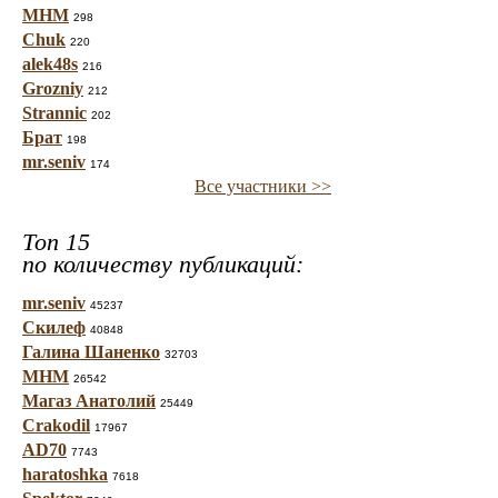
МНМ
298
Chuk
220
alek48s
216
Grozniy
212
Strannic
202
Брат
198
mr.seniv
174
Все участники >>
Топ 15
по количеству публикаций:
mr.seniv
45237
Скилеф
40848
Галина Шаненко
32703
МНМ
26542
Магаз Анатолий
25449
Crakodil
17967
AD70
7743
haratoshka
7618