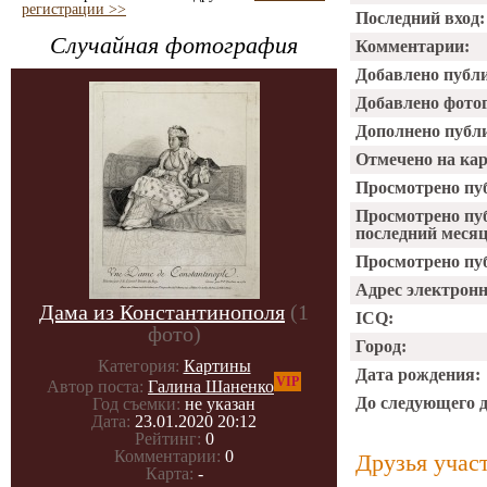
регистрации >>
Последний вход:
Случайная фотография
Комментарии:
Добавлено публ
Добавлено фото
Дополнено публ
Отмечено на ка
Просмотрено пу
Просмотрено пу
последний месяц
Просмотрено пуб
Адрес электрон
Дама из Константинополя
(1
ICQ:
фото)
Город:
Категория:
Картины
Дата рождения:
VIP
Автор поста:
Галина Шаненко
До следующего 
Год съемки:
не указан
Дата:
23.01.2020 20:12
Рейтинг:
0
Комментарии:
0
Друзья учас
Карта:
-