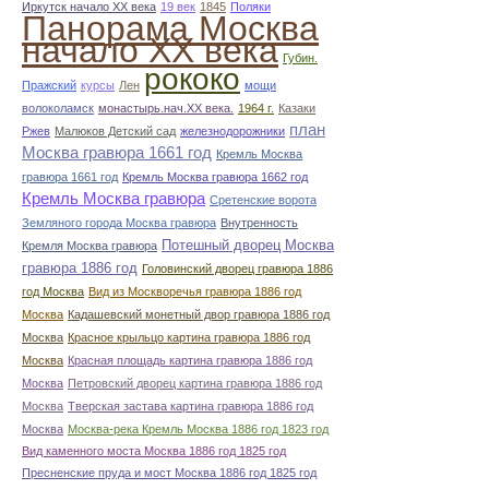
Иркутск начало ХХ века
19 век
1845
Поляки
Панорама Москва
начало ХХ века
Губин.
рококо
Пражский
курсы
Лен
мощи
волоколамск
монастырь.нач.ХХ века.
1964 г.
Казаки
план
Ржев
Малюков Детский сад
железнодорожники
Москва гравюра 1661 год
Кремль Москва
гравюра 1661 год
Кремль Москва гравюра 1662 год
Кремль Москва гравюра
Сретенские ворота
Земляного города Москва гравюра
Внутренность
Потешный дворец Москва
Кремля Москва гравюра
гравюра 1886 год
Головинский дворец гравюра 1886
год Москва
Вид из Москворечья гравюра 1886 год
Москва
Кадашевский монетный двор гравюра 1886 год
Москва
Красное крыльцо картина гравюра 1886 год
Москва
Красная площадь картина гравюра 1886 год
Москва
Петровский дворец картина гравюра 1886 год
Москва
Тверская застава картина гравюра 1886 год
Москва
Москва-река Кремль Москва 1886 год 1823 год
Вид каменного моста Москва 1886 год 1825 год
Пресненские пруда и мост Москва 1886 год 1825 год