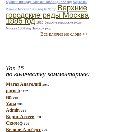
Красная площадь Москва 1886 год 1872 год
Биржа на
Верхние
Ильине Москва 1886 год 1872 год
городские ряды Москва
1886 год
1816
Верхние городские ряды
Москва 1886 год Панской ряд
Все ключевые слова >>
Топ 15
по количеству комментариев:
Магаз Анатолий
2040
poroch
1132
sm
865
Yana
398
Admin
334
Борис Ассеев
320
Скилеф
305
Белков Альберт
299