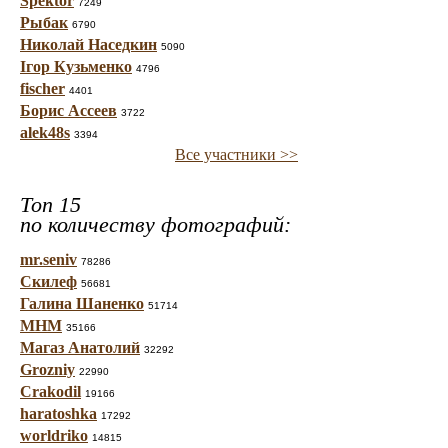
Spektor
7249
Рыбак
6790
Николай Наседкин
5090
Ігор Кузьменко
4796
fischer
4401
Борис Ассеев
3722
alek48s
3394
Все участники >>
Топ 15
по количеству фотографий:
mr.seniv
78286
Скилеф
56681
Галина Шаненко
51714
МНМ
35166
Магаз Анатолий
32292
Grozniy
22990
Crakodil
19166
haratoshka
17292
worldriko
14815