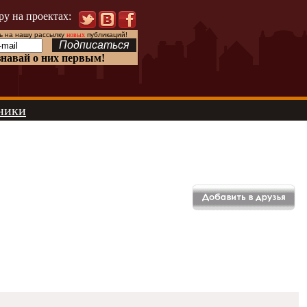
ру на проектах:
 на нашу рассылку
новых
публикаций!
знавай о них первым!
ники