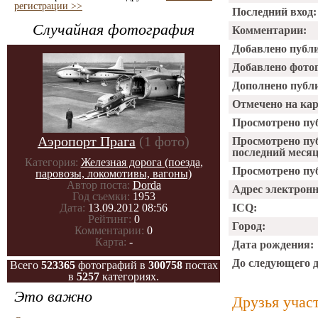
регистрации >>
Последний вход:
Случайная фотография
Комментарии:
Добавлено публ
Добавлено фото
Дополнено публ
Отмечено на ка
Просмотрено пу
Аэропорт Прага
(1 фото)
Просмотрено пу
последний месяц
Категория:
Железная дорога (поезда,
Просмотрено пуб
паровозы, локомотивы, вагоны)
Автор поста:
Dorda
Адрес электрон
Год съемки:
1953
Дата:
13.09.2012 08:56
ICQ:
Рейтинг:
0
Город:
Комментарии:
0
Карта:
-
Дата рождения:
До следующего 
Всего
523365
фотографий в
300758
постах
в
5257
категориях.
Это важно
Друзья учас