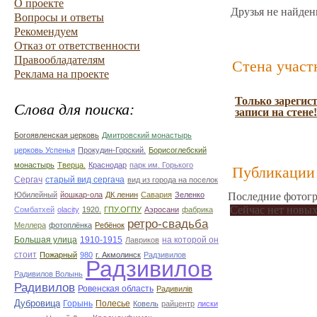
О проекте
Друзья не найден
Вопросы и ответы
Рекомендуем
Отказ от ответственности
Правообладателям
Стена участ
Реклама на проекте
Только зарегис
Слова для поиска:
записи на стене!
Богоявленская церковь
Дмитровский монастырь
церковь Успенья
Прокудин-Горский.
Борисоглебский
монастырь
Тверца.
Краснодар
парк им. Горького
Публикации 
Сергач
старый вид сергача
вид из города на поселок
Юбилейный
йошкар-ола
ДК ленин
Савария
Зеленко
Последние фотогр
Сейчас нет новых
Сомбатхей
olacity
1920.
ГПУ.ОГПУ
Аэросани
фабрика
ретро-свадьба
Меллера
фотоплёнка
Ребёнок
Большая улица
1910-1915
на которой он
Лавриков
стоит
Пожарный
980
г. Акмолинск
Радзивилов
Радзивилов
Радивилов Волынь
Радивилов
Ровенская область
Радивилiв
Дубровица
Горынь
Полесье
Ковель
райцентр
лиски