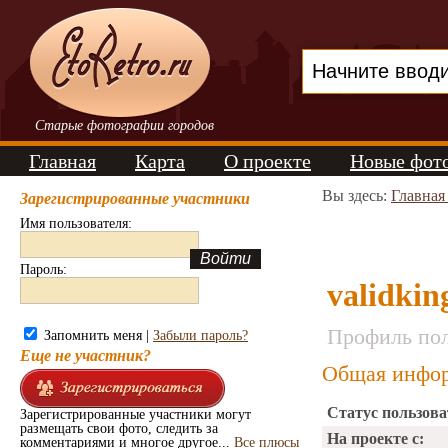
Старые фотографии городов
Главная
Карта
О проекте
Новые фот
Вы здесь:
Главная
Зарегистрированные участники
Имя пользователя:
Пароль:
validkin
Профиль пол
Запомнить меня |
Забыли пароль?
Еще не участник?
Общая инфор
Статус пользова
Зарегистрированные участники могут
размещать свои фото, следить за
На проекте с:
комментариями и многое другое...
Все плюсы