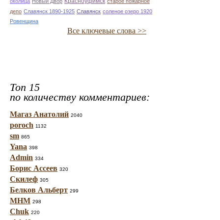
Красноуфимск
околица
Новый Двор
старое пожарное
депо
Славянск 1890-1925
Славянск
соленое озеро 1920
Ровенщина
Все ключевые слова >>
Топ 15
по количеству комментариев:
Магаз Анатолий
2040
poroch
1132
sm
865
Yana
398
Admin
334
Борис Ассеев
320
Скилеф
305
Белков Альберт
299
МНМ
298
Chuk
220