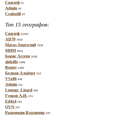
Скилеф
41
Admin
40
Crakodil
33
Топ 15 географов:
Скилеф
22332
AD70
7819
Магаз Анатолий
7529
МНМ
4912
Борис Ассеев
3339
alek48s
1488
Ronny
1390
Белков Альберт
515
VSx86
446
Admin
411
Lounge_Lizard
364
Гудков А.И.
274
Ed4x4
261
OVN
237
Рыковкин Владимир
225