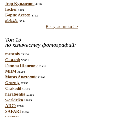
Ігор Кузьменко
4796
fischer
4401
Борис Ассеев
3722
alek48s
3394
Все участники >>
Топ 15
по количеству фотографий:
mr.seniv
78260
Скилеф
56681
Галина Шаненко
51710
МНМ
35166
Магаз Анатолий
32292
Grozniy
22990
Crakodil
19166
haratoshka
17292
worldriko
14815
AD70
12104
SAFARI
11552