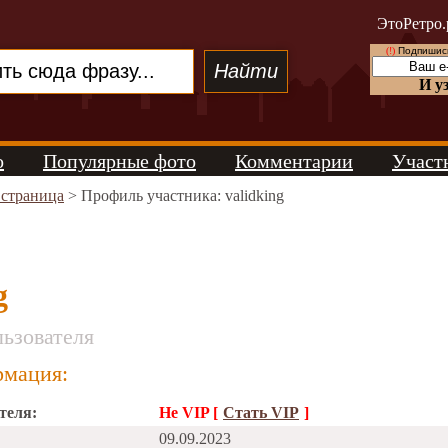
ЭтоРетро.
(!)
Подпишись
И у
о
Популярные фото
Комментарии
Участ
 страница
> Профиль участника: validking
g
ьзователя
мация:
теля:
Не VIP [
Стать VIP
]
09.09.2023