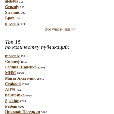
alek48s
216
Grozniy
212
Strannic
202
Брат
198
mr.seniv
174
Все участники >>
Топ 15
по количеству публикаций:
mr.seniv
45211
Скилеф
40848
Галина Шаненко
32703
МНМ
26542
Магаз Анатолий
25449
Crakodil
17967
AD70
7743
haratoshka
7618
Spektor
7249
Рыбак
6790
Николай Наседкин
5090