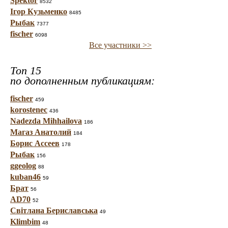
Spektor
8532
Ігор Кузьменко
8485
Рыбак
7377
fischer
6098
Все участники >>
Топ 15
по дополненным публикациям:
fischer
459
korostenec
436
Nadezda Mihhailova
186
Магаз Анатолий
184
Борис Ассеев
178
Рыбак
156
ggeolog
88
kuban46
59
Брат
56
AD70
52
Світлана Бериславська
49
Klimbim
48