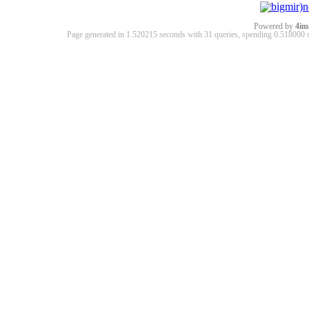
Powered by
4im
Page generated in 1.520215 seconds with 31 queries, spending 0.51800