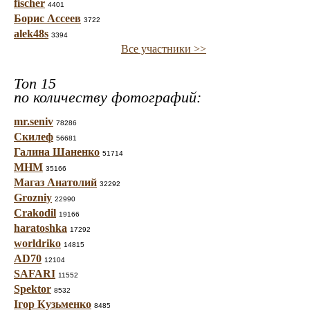
fischer
4401
Борис Ассеев
3722
alek48s
3394
Все участники >>
Топ 15
по количеству фотографий:
mr.seniv
78286
Скилеф
56681
Галина Шаненко
51714
МНМ
35166
Магаз Анатолий
32292
Grozniy
22990
Crakodil
19166
haratoshka
17292
worldriko
14815
AD70
12104
SAFARI
11552
Spektor
8532
Ігор Кузьменко
8485