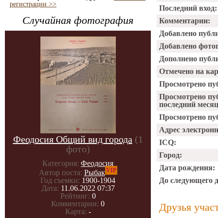
регистрации >>
Последний вход:
Случайная фотография
Комментарии:
Добавлено публ
Добавлено фото
Дополнено публ
Отмечено на ка
Просмотрено пу
Просмотрено пу
последний месяц
Просмотрено пуб
Адрес электрон
Феодосия Общий вид города
(1
ICQ:
фото)
Город:
Категория:
Феодосия
Дата рождения:
VIP
Автор поста:
Рыбак
До следующего 
Год съемки:
1900-1904
Дата:
11.06.2022 07:37
Рейтинг:
0
Комментарии:
0
Друзья учас
Карта:
-