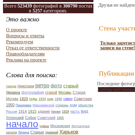
Друзья не найден
Всего
523439
фотографий в
300790
постах
в
5257
категориях.
Это важно
Стена участ
О проекте
Вопросы и ответы
Рекомендуем
Только зарегис
Отказ от ответственности
записи на стене!
Правообладателям
Реклама на проекте
Публикации 
Слова для поиска:
Последние фотогр
ретро
фото
старый
Николаев
города
Сейчас нет новых
фотография
Украина
Старая
старой
Москвы
Москва
1920
годы
сквер
1934
году
1940
Советская
1950
дом
Панорама
Николаевской
стороны
общества
вид
1914
1915
здание
Россия
биржи
1928
часть
Собор
Успенский
Советский
1885
начало
улицы
Московская
фотоателье
Харьков
Старые
начала
Ленина
трамвай