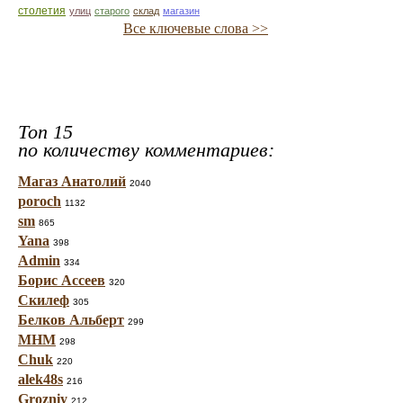
столетия
улиц
старого
склад
магазин
Все ключевые слова >>
Топ 15
по количеству комментариев:
Магаз Анатолий
2040
poroch
1132
sm
865
Yana
398
Admin
334
Борис Ассеев
320
Скилеф
305
Белков Альберт
299
МНМ
298
Chuk
220
alek48s
216
Grozniy
212