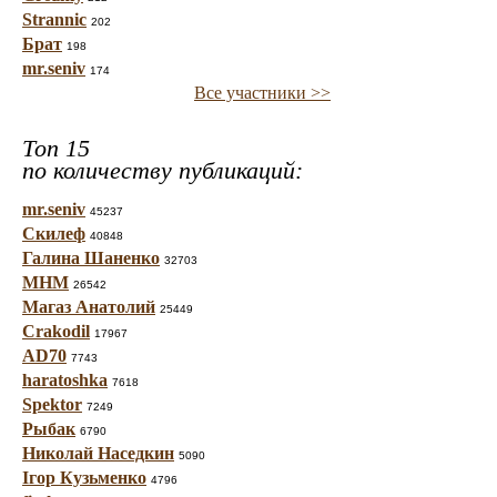
Strannic
202
Брат
198
mr.seniv
174
Все участники >>
Топ 15
по количеству публикаций:
mr.seniv
45237
Скилеф
40848
Галина Шаненко
32703
МНМ
26542
Магаз Анатолий
25449
Crakodil
17967
AD70
7743
haratoshka
7618
Spektor
7249
Рыбак
6790
Николай Наседкин
5090
Ігор Кузьменко
4796