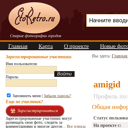
Старые фотографии городов
Главная
Карта
О проекте
Новые фот
Вы здесь:
Главная
Зарегистрированные участники
Имя пользователя:
Пароль:
amigid
Профиль пол
Запомнить меня |
Забыли пароль?
Еще не участник?
Общая инфор
Статус пользова
Зарегистрированные участники могут
размещать свои фото, следить за
На проекте с:
комментариями и многое другое...
Все плюсы