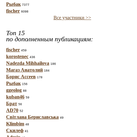
Рыбак
7377
fischer
6098
Все участники >>
Топ 15
по дополненным публикациям:
fischer
459
korostenec
436
Nadezda Mihhailova
186
Магаз Анатолий
184
Борис Ассеев
178
Рыбак
156
ggeolog
88
kuban46
59
Брат
56
AD70
52
Світлана Бериславська
49
Klimbim
48
Скилеф
41