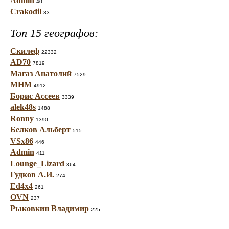
Admin
40
Crakodil
33
Топ 15 географов:
Скилеф
22332
AD70
7819
Магаз Анатолий
7529
МНМ
4912
Борис Ассеев
3339
alek48s
1488
Ronny
1390
Белков Альберт
515
VSx86
446
Admin
411
Lounge_Lizard
364
Гудков А.И.
274
Ed4x4
261
OVN
237
Рыковкин Владимир
225