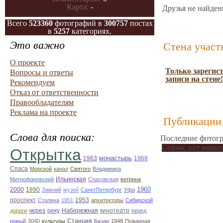
Карта:
-
Друзья не найден
Всего
523360
фотографий в
300757
постах
в
5257
категориях.
Это важно
Стена участ
О проекте
Только зарегис
Вопросы и ответы
записи на стене!
Рекомендуем
Отказ от ответственности
Правообладателям
Реклама на проекте
Публикации 
Слова для поиска:
Последние фотогр
Сейчас нет новых
Открытка
1963
монастырь
1968
Спаса
Морской
канал
Святого
Владимира
Митрофановский
Ильинская
Спасовская
витрина
1960
2000
1890
Зимний
музей
СанктПетербург
Уфа
проспект
1953
Сталина
1951
архитекторы
Сибирской
дороги
через
реку
Набережная
кинотеатр
перед
Станция
новый
3040
культуры
Базар
1948
Пожарная