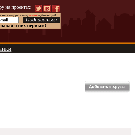
ру на проектах:
 на нашу рассылку
новых
публикаций!
знавай о них первым!
ники