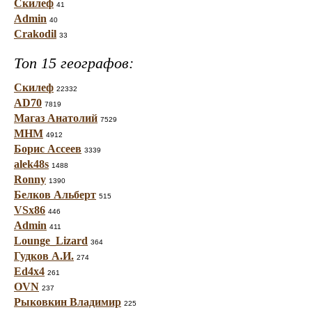
Скилеф
41
Admin
40
Crakodil
33
Топ 15 географов:
Скилеф
22332
AD70
7819
Магаз Анатолий
7529
МНМ
4912
Борис Ассеев
3339
alek48s
1488
Ronny
1390
Белков Альберт
515
VSx86
446
Admin
411
Lounge_Lizard
364
Гудков А.И.
274
Ed4x4
261
OVN
237
Рыковкин Владимир
225