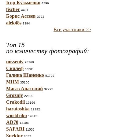
Ігор Кузьменко
4796
fischer
4401
Борис Ассеев
3722
alek48s
3394
Все участники >>
Топ 15
по количеству фотографий:
mr.seniv
78260
Скилеф
56681
Галина Шаненко
51702
МНМ
35166
Магаз Анатолий
32292
Grozniy
22990
Crakodil
19166
haratoshka
17292
worldriko
14815
AD70
12104
SAFARI
11552
Spektor
8532