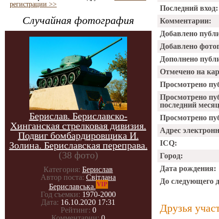
регистрации >>
Последний вход:
Случайная фотография
Комментарии:
Добавлено публ
Добавлено фото
Дополнено публ
Отмечено на ка
Просмотрено пу
Просмотрено пу
последний месяц
Берислав. Бериславско-
Просмотрено пуб
Хинганская стрелковая дивизия.
Адрес электрон
Подвиг бомбардировщика И.
ICQ:
Золина. Бериславская переправа.
(38 фото)
Город:
Дата рождения:
Категория:
Берислав
Автор поста:
Світлана
До следующего 
VIP
Бериславська.
Год съемки:
1970-2000
Дата:
16.10.2020 17:31
Друзья учас
Рейтинг:
0
Комментарии:
0