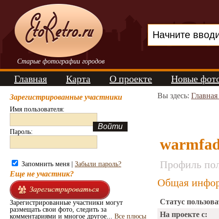
Старые фотографии городов
Главная
Карта
О проекте
Новые фот
Вы здесь:
Главная
Зарегистрированные участники
Имя пользователя:
Пароль:
warmfad
Профиль пол
Запомнить меня |
Забыли пароль?
Еще не участник?
Общая инфор
Статус пользова
Зарегистрированные участники могут
размещать свои фото, следить за
На проекте с:
комментариями и многое другое...
Все плюсы