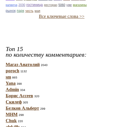
гостиница
каланча
2030
ресторан
5060
уже
магазины
парк
рынок
честь
мая
Все ключевые слова >>
Топ 15
по количеству комментариев:
Магаз Анатолий
2040
poroch
1132
sm
865
Yana
398
Admin
334
Борис Ассеев
320
Скилеф
305
Белков Альберт
299
МНМ
298
Chuk
220
alek48s