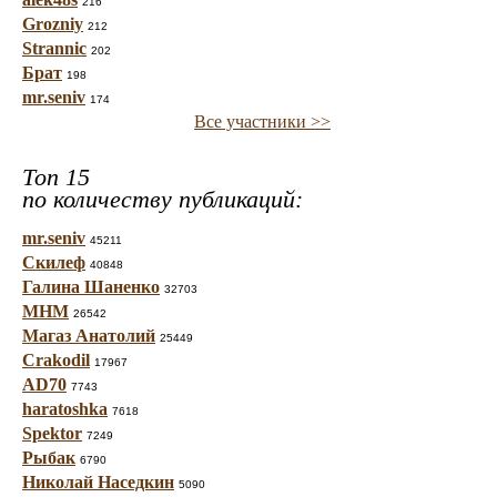
216
Grozniy
212
Strannic
202
Брат
198
mr.seniv
174
Все участники >>
Топ 15
по количеству публикаций:
mr.seniv
45211
Скилеф
40848
Галина Шаненко
32703
МНМ
26542
Магаз Анатолий
25449
Crakodil
17967
AD70
7743
haratoshka
7618
Spektor
7249
Рыбак
6790
Николай Наседкин
5090