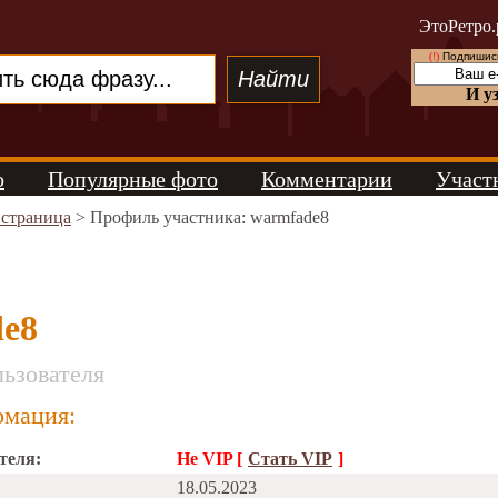
ЭтоРетро.
(!)
Подпишись
И у
о
Популярные фото
Комментарии
Участ
 страница
> Профиль участника: warmfade8
e8
ьзователя
мация:
теля:
Не VIP [
Стать VIP
]
18.05.2023