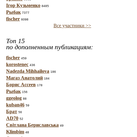
Ігор Кузьменко
8485
Рыбак
7377
fischer
6098
Все участники >>
Топ 15
по дополненным публикациям:
fischer
459
korostenec
436
Nadezda Mihhailova
186
Магаз Анатолий
184
Борис Ассеев
178
Рыбак
156
ggeolog
88
kuban46
59
Брат
56
AD70
52
Світлана Бериславська
49
Klimbim
48