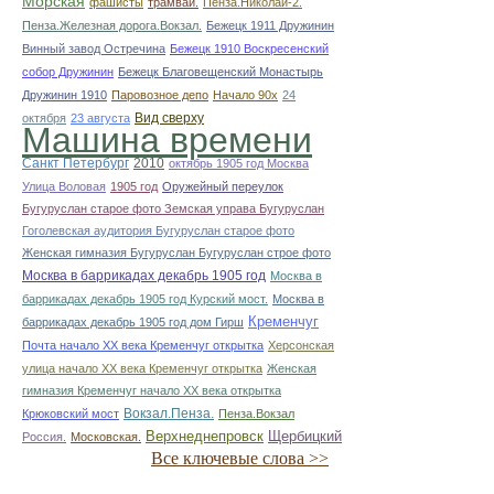
Морская
фашисты
трамвай.
Пенза.Николай-2.
Пенза.Железная дорога.Вокзал.
Бежецк 1911 Дружинин
Винный завод Остречина
Бежецк 1910 Воскресенский
собор Дружинин
Бежецк Благовещенский Монастырь
Дружинин 1910
Паровозное депо
Начало 90х
24
Вид сверху
октября
23 августа
Машина времени
Санкт Петербург
2010
октябрь 1905 год Москва
Улица Воловая
1905 год
Оружейный переулок
Бугуруслан старое фото Земская управа Бугуруслан
Гоголевская аудитория Бугуруслан старое фото
Женская гимназия Бугуруслан Бугуруслан строе фото
Москва в баррикадах декабрь 1905 год
Москва в
баррикадах декабрь 1905 год Курский мост.
Москва в
Кременчуг
баррикадах декабрь 1905 год дом Гирш
Почта начало ХХ века Кременчуг открытка
Херсонская
улица начало ХХ века Кременчуг открытка
Женская
гимназия Кременчуг начало ХХ века открытка
Вокзал.Пенза.
Крюковский мост
Пенза.Вокзал
Верхнеднепровск
Щербицкий
Россия.
Московская.
Все ключевые слова >>