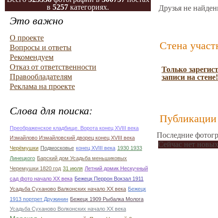
в
5257
категориях.
Друзья не найден
Это важно
О проекте
Стена участ
Вопросы и ответы
Рекомендуем
Отказ от ответственности
Только зарегис
Правообладателям
записи на стене!
Реклама на проекте
Слова для поиска:
Публикации 
Преображенское кладбище. Ворота конец ХVIII века
Последние фотогр
Измайлово Измайловский дворец конец ХVIII века
Сейчас нет новых
Черёмушки
Подмосковье
конец ХVIII века
1930 1933
Линецкого
Барский дом Усадьба меньшиковых
Черемушки 1820 год
31 июля
Летний домик Нескучный
сад фото начало ХХ века
Бежецк Перрон Вокзал 1911
Усадьба Суханово Валконских начало ХХ века
Бежецк
1913 портрет Дружинин
Бежецк 1909 Рыбалка Молога
Усадьба Суханово Волконских начало ХХ века