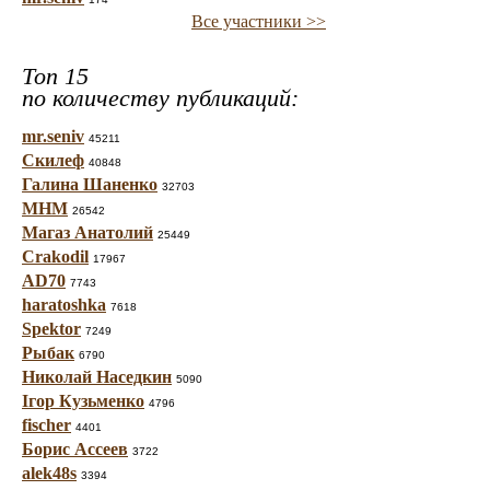
Все участники >>
Топ 15
по количеству публикаций:
mr.seniv
45211
Скилеф
40848
Галина Шаненко
32703
МНМ
26542
Магаз Анатолий
25449
Crakodil
17967
AD70
7743
haratoshka
7618
Spektor
7249
Рыбак
6790
Николай Наседкин
5090
Ігор Кузьменко
4796
fischer
4401
Борис Ассеев
3722
alek48s
3394