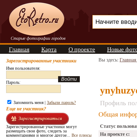
Старые фотографии городов
Главная
Карта
О проекте
Новые фот
Вы здесь:
Главная
Зарегистрированные участники
Имя пользователя:
Пароль:
ynyhuzy
Профиль пол
Запомнить меня |
Забыли пароль?
Еще не участник?
Общая инфор
Статус пользова
Зарегистрированные участники могут
размещать свои фото, следить за
На проекте с:
комментариями и многое другое...
Все плюсы