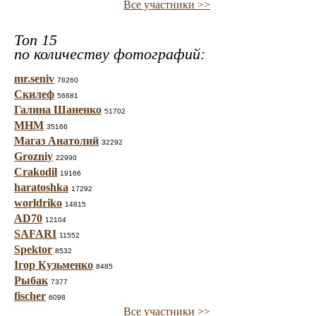
Все участники >>
Топ 15
по количеству фотографий:
mr.seniv
78260
Скилеф
56681
Галина Шаненко
51702
МНМ
35166
Магаз Анатолий
32292
Grozniy
22990
Crakodil
19166
haratoshka
17292
worldriko
14815
AD70
12104
SAFARI
11552
Spektor
8532
Ігор Кузьменко
8485
Рыбак
7377
fischer
6098
Все участники >>