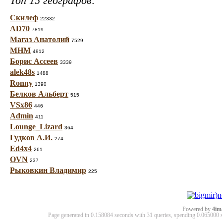
Топ 15 географов:
Скилеф
22332
AD70
7819
Магаз Анатолий
7529
МНМ
4912
Борис Ассеев
3339
alek48s
1488
Ronny
1390
Белков Альберт
515
VSx86
446
Admin
411
Lounge_Lizard
364
Гудков А.И.
274
Ed4x4
261
OVN
237
Рыковкин Владимир
225
Powered by
4im
Page generated in 0.158084 seconds with 31 queries, spending 0.06500