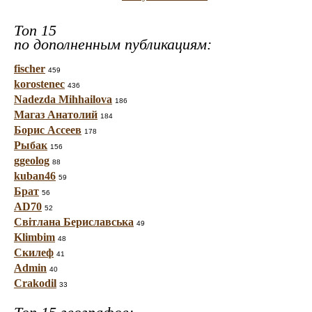
Топ 15
по дополненным публикациям:
fischer
459
korostenec
436
Nadezda Mihhailova
186
Магаз Анатолий
184
Борис Ассеев
178
Рыбак
156
ggeolog
88
kuban46
59
Брат
56
AD70
52
Світлана Бериславська
49
Klimbim
48
Скилеф
41
Admin
40
Crakodil
33