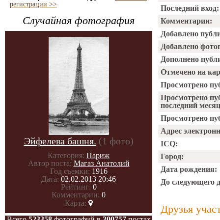
регистрации >>
Последний вход:
Случайная фотография
Комментарии:
Добавлено публ
Добавлено фото
Дополнено публ
Отмечено на ка
Просмотрено пу
Просмотрено пу
последний месяц
Просмотрено пуб
Адрес электрон
Эйфелева башня.
(1 фото)
ICQ:
Категория:
Париж
Город:
Автор поста:
Магаз Анатолий
Дата рождения:
Год съемки:
1916
Дата:
02.02.2013 20:46
До следующего 
Рейтинг:
0
Комментарии:
0
Карта:
Друзья учас
Всего
523358
фотографий в
300757
постах