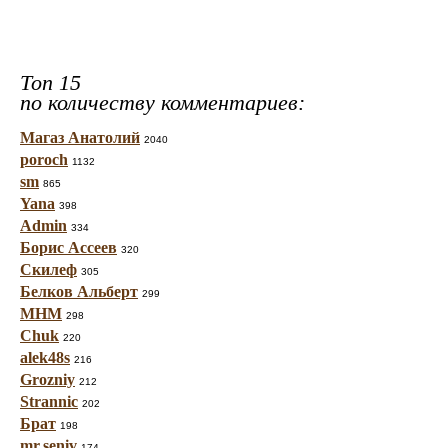
Топ 15
по количеству комментариев:
Магаз Анатолий
2040
poroch
1132
sm
865
Yana
398
Admin
334
Борис Ассеев
320
Скилеф
305
Белков Альберт
299
МНМ
298
Chuk
220
alek48s
216
Grozniy
212
Strannic
202
Брат
198
mr.seniv
174