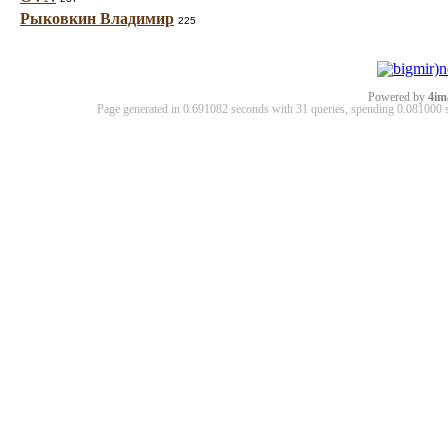
Рыковкин Владимир
225
Powered by
4im
Page generated in 0.691082 seconds with 31 queries, spending 0.08100