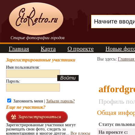
Старые фотографии городов
Главная
Карта
О проекте
Новые фот
Вы здесь:
Главная
Зарегистрированные участники
Имя пользователя:
Пароль:
affordgr
Профиль пол
Запомнить меня |
Забыли пароль?
Еще не участник?
Общая инфор
Статус пользова
Зарегистрированные участники могут
размещать свои фото, следить за
На проекте с:
комментариями и многое другое...
Все плюсы