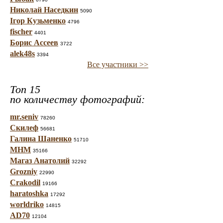
Николай Наседкин
5090
Ігор Кузьменко
4796
fischer
4401
Борис Ассеев
3722
alek48s
3394
Все участники >>
Топ 15
по количеству фотографий:
mr.seniv
78260
Скилеф
56681
Галина Шаненко
51710
МНМ
35166
Магаз Анатолий
32292
Grozniy
22990
Crakodil
19166
haratoshka
17292
worldriko
14815
AD70
12104