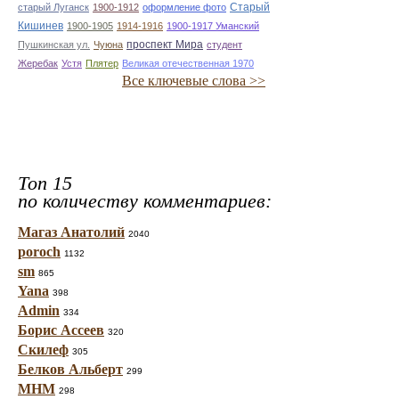
Старый
старый Луганск
1900-1912
оформление фото
Кишинев
1900-1905
1914-1916
1900-1917 Уманский
проспект Мира
Пушкинская ул.
Чуюна
студент
Жеребак
Устя
Плятер
Великая отечественная 1970
Все ключевые слова >>
Топ 15
по количеству комментариев:
Магаз Анатолий
2040
poroch
1132
sm
865
Yana
398
Admin
334
Борис Ассеев
320
Скилеф
305
Белков Альберт
299
МНМ
298