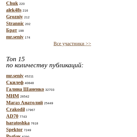
Chuk
220
alek48s
216
Grozniy
212
Strannic
202
Брат
198
mr.seniv
174
Все участники >>
Топ 15
по количеству публикаций:
mr.seniv
45211
Скилеф
40848
Галина Шаненко
32703
МНМ
26542
Магаз Анатолий
25449
Crakodil
17967
AD70
7743
haratoshka
7618
Spektor
7249
Рыбак
6790