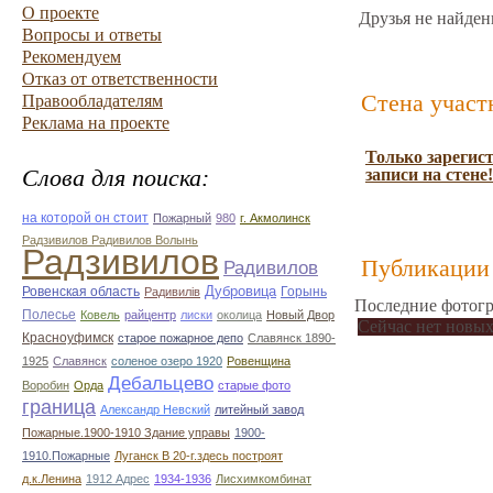
О проекте
Друзья не найден
Вопросы и ответы
Рекомендуем
Отказ от ответственности
Стена участ
Правообладателям
Реклама на проекте
Только зарегис
Слова для поиска:
записи на стене!
на которой он стоит
Пожарный
980
г. Акмолинск
Радзивилов Радивилов Волынь
Радзивилов
Публикации 
Радивилов
Дубровица
Ровенская область
Горынь
Радивилiв
Последние фотогр
Полесье
Ковель
райцентр
лиски
околица
Новый Двор
Сейчас нет новых
Красноуфимск
старое пожарное депо
Славянск 1890-
1925
Славянск
соленое озеро 1920
Ровенщина
Дебальцево
Воробин
Орда
старые фото
граница
Александр Невский
литейный завод
Пожарные.1900-1910 Здание управы
1900-
1910.Пожарные
Луганск В 20-г.здесь построят
д.к.Ленина
1912 Адрес
1934-1936
Лисхимкомбинат