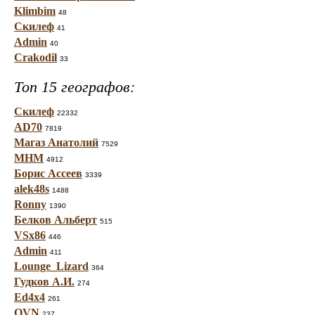
Klimbim
48
Скилеф
41
Admin
40
Crakodil
33
Топ 15 географов:
Скилеф
22332
AD70
7819
Магаз Анатолий
7529
МНМ
4912
Борис Ассеев
3339
alek48s
1488
Ronny
1390
Белков Альберт
515
VSx86
446
Admin
411
Lounge_Lizard
364
Гудков А.И.
274
Ed4x4
261
OVN
237