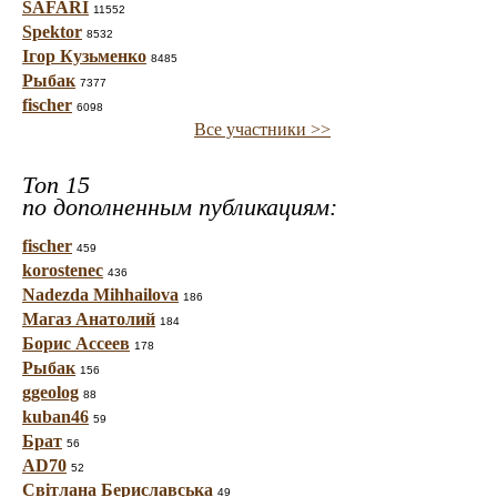
SAFARI
11552
Spektor
8532
Ігор Кузьменко
8485
Рыбак
7377
fischer
6098
Все участники >>
Топ 15
по дополненным публикациям:
fischer
459
korostenec
436
Nadezda Mihhailova
186
Магаз Анатолий
184
Борис Ассеев
178
Рыбак
156
ggeolog
88
kuban46
59
Брат
56
AD70
52
Світлана Бериславська
49