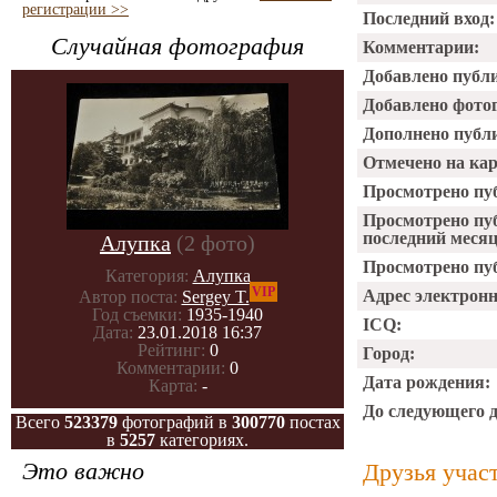
регистрации >>
Последний вход:
Случайная фотография
Комментарии:
Добавлено публ
Добавлено фото
Дополнено публ
Отмечено на ка
Просмотрено пу
Просмотрено пу
последний месяц
Алупка
(2 фото)
Просмотрено пуб
Категория:
Алупка
VIP
Адрес электрон
Автор поста:
Sergey T.
Год съемки:
1935-1940
ICQ:
Дата:
23.01.2018 16:37
Рейтинг:
0
Город:
Комментарии:
0
Дата рождения:
Карта:
-
До следующего 
Всего
523379
фотографий в
300770
постах
в
5257
категориях.
Это важно
Друзья учас