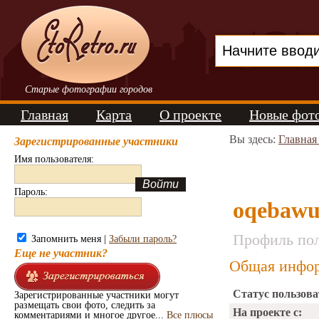
Старые фотографии городов
Главная
Карта
О проекте
Новые фот
Вы здесь:
Главная
Зарегистрированные участники
Имя пользователя:
Пароль:
oqebaw
Профиль пол
Запомнить меня |
Забыли пароль?
Еще не участник?
Общая инфор
Статус пользова
Зарегистрированные участники могут
размещать свои фото, следить за
На проекте с:
комментариями и многое другое...
Все плюсы