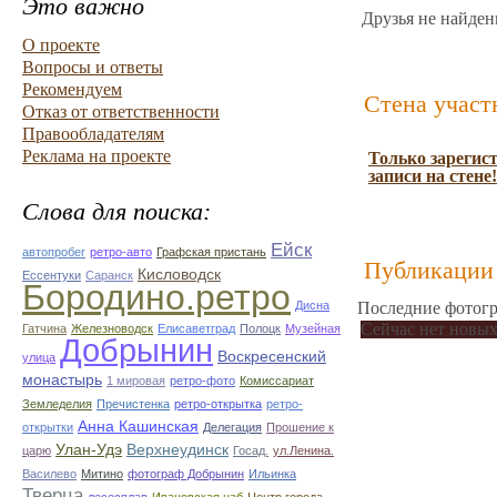
Это важно
Друзья не найден
О проекте
Вопросы и ответы
Рекомендуем
Стена участ
Отказ от ответственности
Правообладателям
Реклама на проекте
Только зарегис
записи на стене!
Слова для поиска:
Ейск
автопробег
ретро-авто
Графская пристань
Публикации 
Кисловодск
Ессентуки
Саранск
Бородино.ретро
Дисна
Последние фотогр
Сейчас нет новых
Гатчина
Железноводск
Елисаветград
Полоцк
Музейная
Добрынин
Воскресенский
улица
монастырь
1 мировая
ретро-фото
Комиссариат
Земледелия
Пречистенка
ретро-открытка
ретро-
Анна Кашинская
открытки
Делегация
Прошение к
Улан-Удэ
Верхнеудинск
царю
Госад.
ул.Ленина.
Василево
Митино
фотограф Добрынин
Ильинка
Тверца