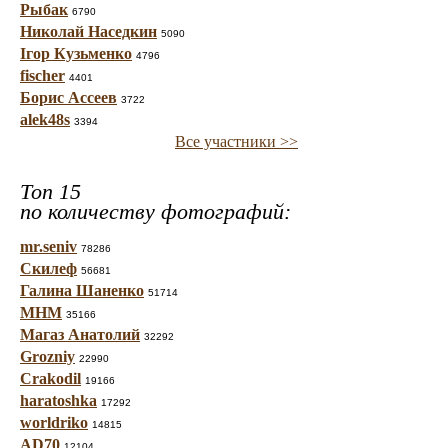
Рыбак
6790
Николай Наседкин
5090
Ігор Кузьменко
4796
fischer
4401
Борис Ассеев
3722
alek48s
3394
Все участники >>
Топ 15
по количеству фотографий:
mr.seniv
78286
Скилеф
56681
Галина Шаненко
51714
МНМ
35166
Магаз Анатолий
32292
Grozniy
22990
Crakodil
19166
haratoshka
17292
worldriko
14815
AD70
12104