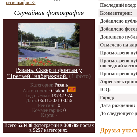
регистрации >>
Последний вход:
Случайная фотография
Комментарии:
Добавлено публ
Добавлено фото
Дополнено публ
Отмечено на ка
Просмотрено пу
Просмотрено пу
последний месяц
Рязань. Сквер и фонтан у
Просмотрено пуб
"Третьей" набережной.
(1 фото)
Адрес электрон
Категория:
Рязань
ICQ:
VIP
Автор поста:
Crakodil
Год съемки:
1973-1974
Город:
Дата:
06.11.2021 00:56
Дата рождения:
Рейтинг:
0
Комментарии:
0
До следующего 
Карта:
-
Всего
523438
фотографий в
300789
постах
Друзья учас
в
5257
категориях.