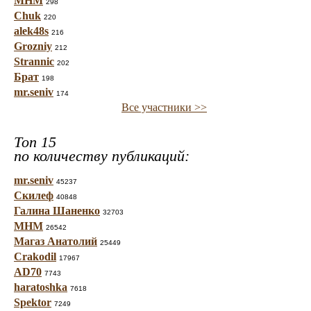
МНМ
298
Chuk
220
alek48s
216
Grozniy
212
Strannic
202
Брат
198
mr.seniv
174
Все участники >>
Топ 15
по количеству публикаций:
mr.seniv
45237
Скилеф
40848
Галина Шаненко
32703
МНМ
26542
Магаз Анатолий
25449
Crakodil
17967
AD70
7743
haratoshka
7618
Spektor
7249