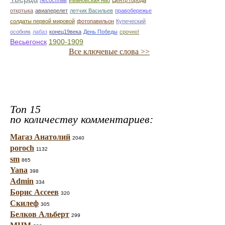
лесосплав
Ивановская наб
Центр города
откртыка
авиаперелет
летчик Васильев
правобережье
солдаты первой мировой
фотопавильон
Купеческий
особняк
лабаз
конец19века
День Победы
срочно!
Весьегонск
1900-1909
Все ключевые слова >>
Топ 15
по количеству комментариев:
Магаз Анатолий
2040
poroch
1132
sm
865
Yana
398
Admin
334
Борис Ассеев
320
Скилеф
305
Белков Альберт
299