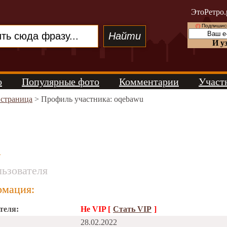
ЭтоРетро.
(!)
Подпишись
И у
о
Популярные фото
Комментарии
Участ
 страница
> Профиль участника: oqebawu
u
ьзователя
мация:
теля:
Не VIP [
Стать VIP
]
28.02.2022