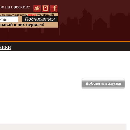
ру на проектах:
 на нашу рассылку
новых
публикаций!
знавай о них первым!
ники