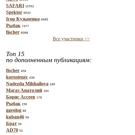
SAFARI
11552
Spektor
8532
Ігор Кузьменко
8485
Рыбак
7377
fischer
6098
Все участники >>
Топ 15
по дополненным публикациям:
fischer
459
korostenec
436
Nadezda Mihhailova
186
Магаз Анатолий
184
Борис Ассеев
178
Рыбак
156
ggeolog
88
kuban46
59
Брат
56
AD70
52