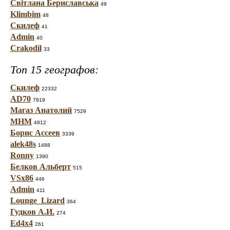
Світлана Бериславська
49
Klimbim
48
Скилеф
41
Admin
40
Crakodil
33
Топ 15 географов:
Скилеф
22332
AD70
7819
Магаз Анатолий
7529
МНМ
4912
Борис Ассеев
3339
alek48s
1488
Ronny
1390
Белков Альберт
515
VSx86
446
Admin
411
Lounge_Lizard
364
Гудков А.И.
274
Ed4x4
261