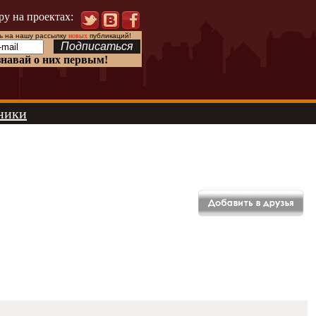
ру на проектах:
 на нашу рассылку
новых
публикаций!
знавай о них первым!
ники