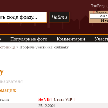
ЭтоРетро.
(!)
Подпишись
И у
о
Популярные фото
Комментарии
Участ
 страница
> Профиль участника: ojukiraky
y
ьзователя
мация:
теля:
Не VIP [
Стать VIP
]
25.12.2021