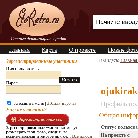
Старые фотографии городов
Главная
Карта
О проекте
Новые фот
Вы здесь:
Главная
Зарегистрированные участники
Имя пользователя:
Пароль:
ojukirak
Профиль пол
Запомнить меня |
Забыли пароль?
Еще не участник?
Общая инфор
Статус пользова
Зарегистрированные участники могут
размещать свои фото, следить за
На проекте с:
комментариями и многое другое...
Все плюсы