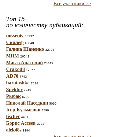
Все участники >>
Топ 15
по количеству публикаций:
mr.seniv
45237
Скилеф
40848
Галина Шаненко
32703
МНМ
26542
Магаз Анатолий
25449
Crakodil
17967
AD70
7743
haratoshka
7618
Spektor
7249
Рыбак
6790
Николай Наседкин
5090
Ігор Кузьменко
4796
fischer
4401
Борис Ассеев
3722
alek48s
3394
Все участники >>