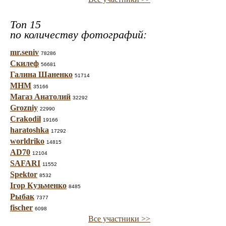
Топ 15
по количеству фотографий:
mr.seniv
78286
Скилеф
56681
Галина Шаненко
51714
МНМ
35166
Магаз Анатолий
32292
Grozniy
22990
Crakodil
19166
haratoshka
17292
worldriko
14815
AD70
12104
SAFARI
11552
Spektor
8532
Ігор Кузьменко
8485
Рыбак
7377
fischer
6098
Все участники >>