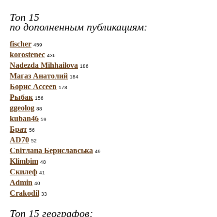
Топ 15
по дополненным публикациям:
fischer
459
korostenec
436
Nadezda Mihhailova
186
Магаз Анатолий
184
Борис Ассеев
178
Рыбак
156
ggeolog
88
kuban46
59
Брат
56
AD70
52
Світлана Бериславська
49
Klimbim
48
Скилеф
41
Admin
40
Crakodil
33
Топ 15 географов: