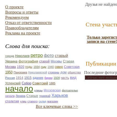
Друзья не найден
О проекте
Вопросы и ответы
Рекомендуем
Отказ от ответственности
Стена участ
Правообладателям
Реклама на проекте
Только зарегис
записи на стене!
Слова для поиска:
ретро
фото
старый
Николаев
города
фотография
Украина
Старая
старой
Москвы
Публикации 
Москва
1920
годы
сквер
1934
году
1940
Советская
1950
дом
Последние фотогр
Панорама
Николаевской
стороны
общества
Сейчас нет новых
вид
1914
1915
здание
Россия
биржи
1928
часть
Собор
Успенский
Советский
1885
начало
улицы
Московская
фотоателье
Харьков
Старые
начала
Ленина
трамвай
столетия
улиц
старого
склад
магазин
Все ключевые слова >>