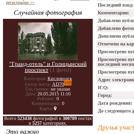
регистрации >>
Последний вход:
Случайная фотография
Комментарии:
Добавлено публ
Добавлено фото
Дополнено публ
Отмечено на ка
Просмотрено пу
Просмотрено пу
"Гранд-отель" и Голицынский
последний месяц
проспект
(1 фото)
Просмотрено пуб
Категория:
Кисловодск
Адрес электрон
VIP
Автор поста:
AD70
ICQ:
Год съемки:
не указан
Дата:
20.05.2015 11:10
Город:
Рейтинг:
0
Дата рождения:
Комментарии:
0
Карта:
До следующего 
Всего
523438
фотографий в
300789
постах
в
5257
категориях.
Друзья учас
Это важно