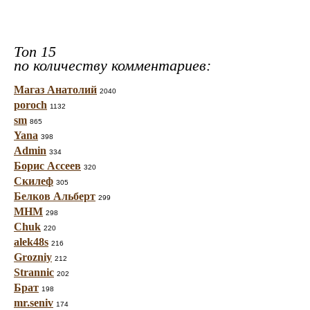
Топ 15
по количеству комментариев:
Магаз Анатолий
2040
poroch
1132
sm
865
Yana
398
Admin
334
Борис Ассеев
320
Скилеф
305
Белков Альберт
299
МНМ
298
Chuk
220
alek48s
216
Grozniy
212
Strannic
202
Брат
198
mr.seniv
174