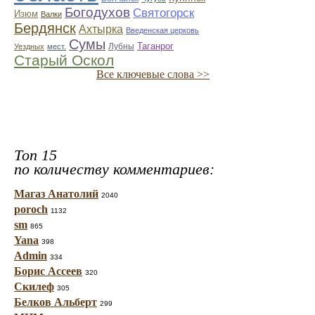
Богодухов
Святогорск
Изюм
Валки
Бердянск
Ахтырка
Введенская церковь
Сумы
Таганрог
Лубны
Уездных
мест.
Старый Оскол
Все ключевые слова >>
Топ 15
по количеству комментариев:
Магаз Анатолий
2040
poroch
1132
sm
865
Yana
398
Admin
334
Борис Ассеев
320
Скилеф
305
Белков Альберт
299