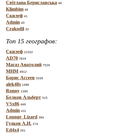
Світлана Бериславська
49
Klimbim
48
Скилеф
41
Admin
40
Crakodil
33
Топ 15 географов:
Скилеф
22332
AD70
7819
Магаз Анатолий
7529
МНМ
4912
Борис Ассеев
3339
alek48s
1488
Ronny
1390
Белков Альберт
515
VSx86
446
Admin
411
Lounge_Lizard
364
Гудков А.И.
274
Ed4x4
261