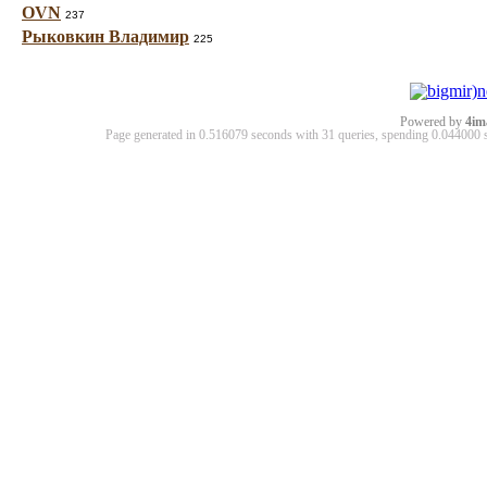
OVN
237
Рыковкин Владимир
225
Powered by
4im
Page generated in 0.516079 seconds with 31 queries, spending 0.04400