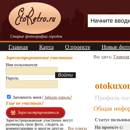
Старые фотографии городов
Главная
Карта
О проекте
Новые фот
Вы здесь:
Главная
Зарегистрированные участники
Имя пользователя:
Пароль:
otokuxo
Профиль пол
Запомнить меня |
Забыли пароль?
Еще не участник?
Общая инфор
Статус пользова
Зарегистрированные участники могут
размещать свои фото, следить за
На проекте с:
комментариями и многое другое...
Все плюсы