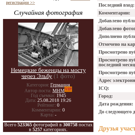
регистрации >>
Последний вход:
Случайная фотография
Комментарии:
Добавлено публ
Добавлено фото
Дополнено публ
Отмечено на ка
Просмотрено пу
Просмотрено пу
последний месяц
Немецкие беженцы на мосту
Просмотрено пуб
через Эльбу
(1 фото)
Адрес электрон
Категория:
Германия
ICQ:
VIP
Автор поста:
МНМ
Год съемки:
1945
Город:
Дата:
25.08.2018 19:26
Дата рождения:
Рейтинг:
0
Комментарии:
0
До следующего 
Карта:
-
Всего
523365
фотографий в
300758
постах
Друзья учас
в
5257
категориях.