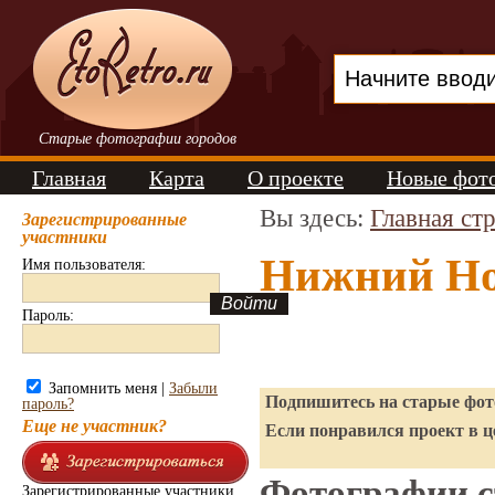
Старые фотографии городов
Главная
Карта
О проекте
Новые фот
Вы здесь:
Главная ст
Зарегистрированные
участники
Нижний Но
Имя пользователя:
Пароль:
Запомнить меня |
Забыли
Подпишитесь на старые фото
пароль?
Еще не участник?
Если понравился проект в ц
Фотографии с
Зарегистрированные участники