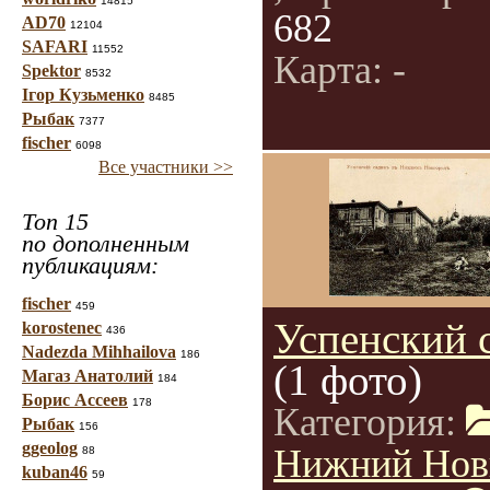
14815
682
AD70
12104
SAFARI
11552
Карта: -
Spektor
8532
Ігор Кузьменко
8485
Рыбак
7377
fischer
6098
Все участники >>
Топ 15
по дополненным
публикациям:
fischer
459
Успенский 
korostenec
436
Nadezda Mihhailova
186
(1 фото)
Магаз Анатолий
184
Борис Ассеев
178
Категория:
Рыбак
156
ggeolog
Нижний Нов
88
kuban46
59