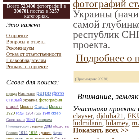
фотографий с
Всего
523400
фотографий в
Украины (начи
300781
постах в
5257
категориях.
самой глубинко
Это важно
республик СНГ
О проекте
проекта.
Вопросы и ответы
Рекомендуем
Отказ от ответственности
Подробнее о 
Правообладателям
Реклама на проекте
(Просмотров: 90930)
Слова для поиска:
ретро
фото
Николаев
города
Внимание, земляк
старый
фотография
Украина
Старая
Москва
Участники проекта и
старой
Москвы
1920
годы
сквер
1934
году
1940
clayser
,
djduha21
,
FK
1950
Советская
Панорама
ludmilann
,
lulamey
,
m
дом
Николаевской
стороны
общества
Показать всех >>
1914
1915
здание
Россия
биржи