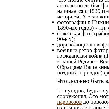
абсолютно любые фот
начинается с 1839 го
историей. А если конк
фотографии г. Нижний
1890-ых годов) - т.н
советская фотография
90-ых);
дореволюционная фот
военные ретро фоторг
гражданская война (
к нашей Родине - Вел
Обращаем Ваше внима
поздних периодов) ф
Что должно быть з
Что угодно, будь то 
сооружения. Это мог
паровозов
до повозок
(в том числе старые 