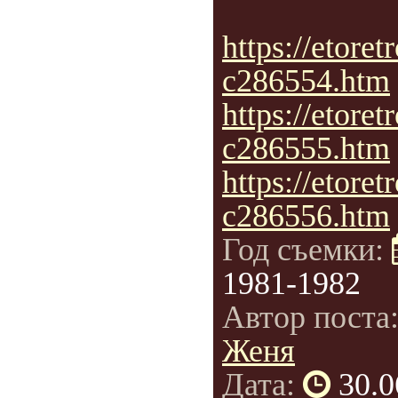
https://etoretr
c286554.htm
https://etoretr
c286555.htm
https://etoretr
c286556.htm
Год съемки:
1981-1982
Автор поста
Женя
Дата:
30.0