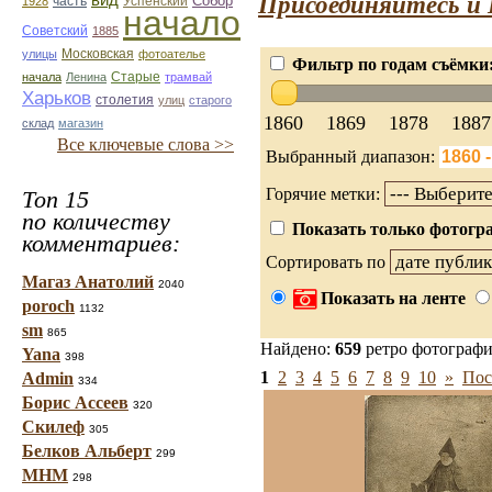
Присоединяйтесь и 
вид
Собор
Успенский
1928
часть
начало
Советский
1885
улицы
Московская
фотоателье
Фильтр по годам съёмки
Старые
начала
Ленина
трамвай
Харьков
столетия
улиц
старого
1860
1869
1878
1887
склад
магазин
Все ключевые слова >>
Выбранный диапазон:
Горячие метки:
Топ 15
по количеству
Показать только фотогра
комментариев:
Сортировать по
Магаз Анатолий
2040
Показать на ленте
poroch
1132
sm
865
Найдено:
659
ретро фотограф
Yana
398
1
2
3
4
5
6
7
8
9
10
»
Пос
Admin
334
Борис Ассеев
320
Скилеф
305
Белков Альберт
299
МНМ
298