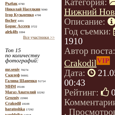
Категория:
Рыбак
6790
Нижний Нов
Николай Наседкин
5090
Ігор Кузьменко
4796
Описание:
fischer
4401
Борис Ассеев
3722
Год съемки:
alek48s
3394
Все участники >>
1910
Автор поста
Топ 15
по количеству
VIP
фотографий:
Crakodil
mr.seniv
Дата:
21.0
78274
Скилеф
56681
00:43
Галина Шаненко
51714
МНМ
35166
Рейтинг:
Магаз Анатолий
32292
Grozniy
22990
Комментари
Crakodil
19166
haratoshka
, Просмотро
17292
worldriko