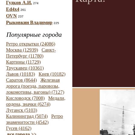
Гудков А.И.
274
Ed4x4
261
OVN
237
Рыковкин Владимир
225
Популярные города
Ретро открытки (24086)
Москва (12939)
Санкт-
Петербург (11780)
Картины (11729)
Трускавец (10361)
Львов (10183)
Киев (10182)
Саратов (8644)
Железная
дорога (поезда, паровозы,
локомотивы, вагоны) (7127)
Кисловодск (7008)
Медали,
ордена, значки (6274)
Луганск (5103)
Калининград (5074)
Ретро
знаменитости (4542)
Гусев (4162)
все города >>