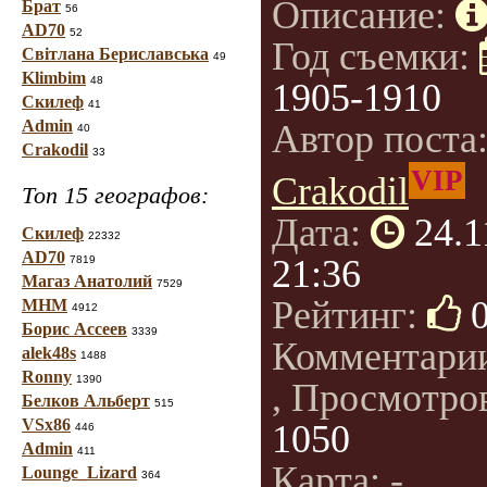
Описание:
Брат
56
AD70
52
Год съемки:
Світлана Бериславська
49
Klimbim
48
1905-1910
Скилеф
41
Admin
Автор поста
40
Crakodil
33
VIP
Crakodil
Топ 15 географов:
Дата:
24.1
Скилеф
22332
AD70
21:36
7819
Магаз Анатолий
7529
Рейтинг:
МНМ
4912
Борис Ассеев
3339
Комментари
alek48s
1488
Ronny
1390
, Просмотро
Белков Альберт
515
VSx86
1050
446
Admin
411
Карта: -
Lounge_Lizard
364