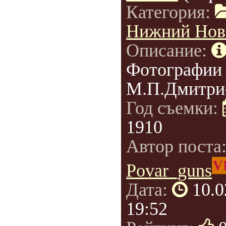
Категория:
Нижний Нов
Описание:
Фотографии
М.П.Дмитри
Год съемки:
1910
Автор поста
V
Povar_guns
Дата:
10.0
19:52