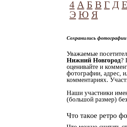
4
А
Б
В
Г
Д
Э
Ю
Я
Сохранились фотографии
Уважаемые посетител
Нижний Новгород
? 
оценивайте и коммен
фотографии, адрес, и
комментариях. Участн
Наши участники имею
(большой размер) без
Что такое ретро ф
Что можно считать с