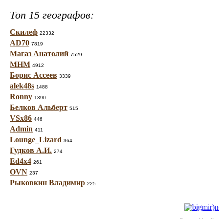
Топ 15 географов:
Скилеф
22332
AD70
7819
Магаз Анатолий
7529
МНМ
4912
Борис Ассеев
3339
alek48s
1488
Ronny
1390
Белков Альберт
515
VSx86
446
Admin
411
Lounge_Lizard
364
Гудков А.И.
274
Ed4x4
261
OVN
237
Рыковкин Владимир
225