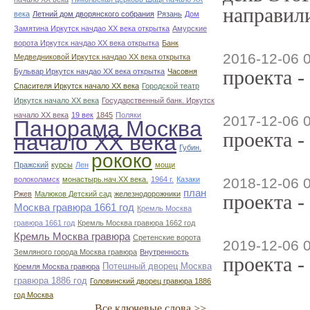
направили
века
Летний дом дворянского собрания
Рязань
Дом
Замятина Иркутск начдао ХХ века открытка
Амурские
ворота Иркутск начдао ХХ века открытка
Банк
2016-12-06 
Медведниковой Иркутск начдао ХХ века открытка
проекта -
Бульвар Иркутск начдао ХХ века открытка
Часовня
Спасителя Иркутск начало ХХ века
Городской театр
Иркутск начало ХХ века
Государственный банк. Иркутск
начало ХХ века
19 век
1845
Поляки
2017-12-06 
Панорама Москва
проекта -
начало ХХ века
Губин.
рококо
Пражский
курсы
Лен
мощи
волоколамск
монастырь.нач.ХХ века.
1964 г.
Казаки
2018-12-06 
план
Ржев
Малюков Детский сад
железнодорожники
проекта -
Москва гравюра 1661 год
Кремль Москва
гравюра 1661 год
Кремль Москва гравюра 1662 год
Кремль Москва гравюра
Сретенские ворота
2019-12-06 
Земляного города Москва гравюра
Внутренность
проекта -
Потешный дворец Москва
Кремля Москва гравюра
гравюра 1886 год
Головинский дворец гравюра 1886
год Москва
Все ключевые слова >>