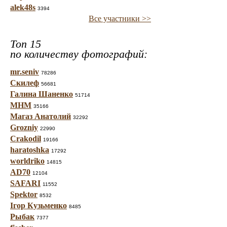
alek48s
3394
Все участники >>
Топ 15
по количеству фотографий:
mr.seniv
78286
Скилеф
56681
Галина Шаненко
51714
МНМ
35166
Магаз Анатолий
32292
Grozniy
22990
Crakodil
19166
haratoshka
17292
worldriko
14815
AD70
12104
SAFARI
11552
Spektor
8532
Ігор Кузьменко
8485
Рыбак
7377