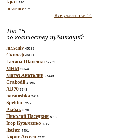
Брат
198
mr.seniv
174
Все участники >>
Топ 15
по количеству публикаций:
mr.seniv
45237
Скилеф
40848
Галина Шаненко
32703
МНМ
26542
Магаз Анатолий
25449
Crakodil
17967
AD70
7743
haratoshka
7618
Spektor
7249
Рыбак
6790
Николай Наседкин
5090
Ігор Кузьменко
4796
fischer
4401
Борис Ассеев
3722