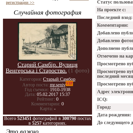
Статус пользова
регистрации >>
На проекте с:
Случайная фотография
Последний вход:
Комментарии:
Добавлено публ
Добавлено фото
Дополнено публ
Отмечено на ка
Старий Самбір. Вулиця
Просмотрено пу
Венгерська і Староство.
(1 фото)
Просмотрено пу
последний месяц
Категория:
Старый Самбор
VIP
Просмотрено пуб
Автор поста:
mr.seniv
Год съемки:
1910-1938
Адрес электрон
Дата:
05.02.2017 15:37
Рейтинг:
0
ICQ:
Комментарии:
0
Город:
Карта:
-
Дата рождения:
Всего
523451
фотографий в
300790
постах
До следующего 
в
5257
категориях.
Это важно