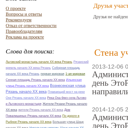
Друзья учас
О проекте
Вопросы и ответы
Друзья не найден
Рекомендуем
Отказ от ответственности
Правообладателям
Реклама на проекте
Стена у
Слова для поиска:
Льговский монастырь начало ХХ века Рязань
Рязанский
2013-12-06 
кремль начало ХХ века Рязань
Соборная площадь
Админист
начало ХХ века Рязань
первая мировая
1-ая мировая
Сенная площадь Рязань начало ХХ века
Ильинская
день ЭтоР
Вознесенская улица
улица Рязань начало ХХ века
направили
Рязань начало ХХ века
Плавающий мост на реке
Оке Рязань начало ХХ века
Река Ока близ села Льгово
и Льговского монастыря
Жители Рязани Рязань начало
2014-12-05 
ХХ века
жители Рязань начало ХХ века
Дом
Админист
Повалишиных Рязань начало ХХ века
По дороге в
Рыбное Рязань начало ХХ века
Большая улица Шацк
день ЭтоР
начало ХХ века
Никольская церковь Шацк начало ХХ