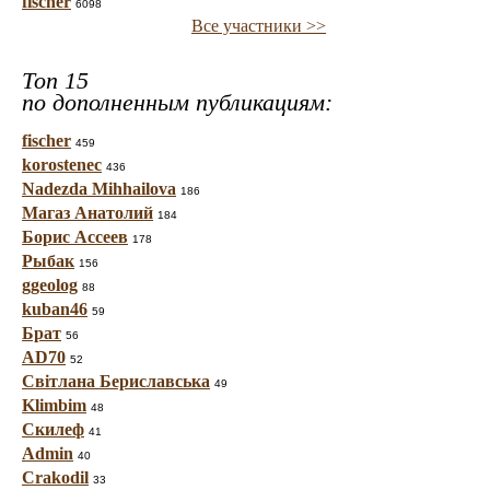
fischer
6098
Все участники >>
Топ 15
по дополненным публикациям:
fischer
459
korostenec
436
Nadezda Mihhailova
186
Магаз Анатолий
184
Борис Ассеев
178
Рыбак
156
ggeolog
88
kuban46
59
Брат
56
AD70
52
Світлана Бериславська
49
Klimbim
48
Скилеф
41
Admin
40
Crakodil
33