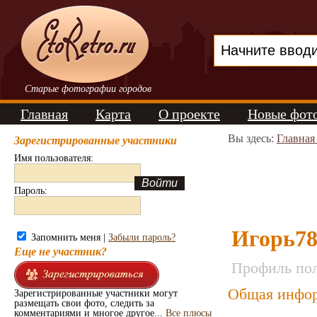
Старые фотографии городов
Главная
Карта
О проекте
Новые фот
Вы здесь:
Главная
Зарегистрированные участники
Имя пользователя:
Пароль:
Игорь7
Запомнить меня |
Забыли пароль?
Еще не участник?
Профиль пол
Общая инфор
Зарегистрированные участники могут
размещать свои фото, следить за
комментариями и многое другое...
Все плюсы