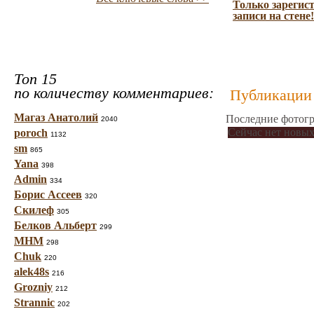
Только зарегис
записи на стене!
Топ 15
по количеству комментариев:
Публикации 
Магаз Анатолий
Последние фотогр
2040
Сейчас нет новых
poroch
1132
sm
865
Yana
398
Admin
334
Борис Ассеев
320
Скилеф
305
Белков Альберт
299
МНМ
298
Chuk
220
alek48s
216
Grozniy
212
Strannic
202