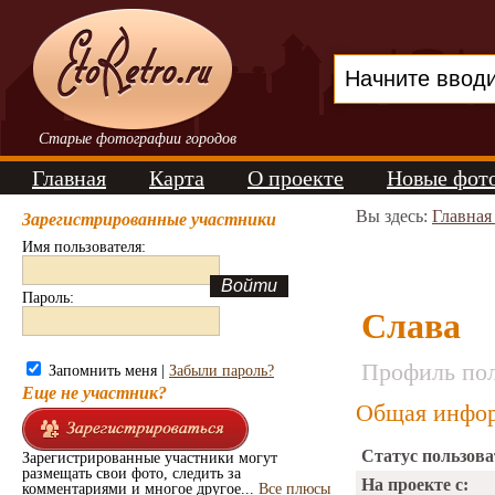
Старые фотографии городов
Главная
Карта
О проекте
Новые фот
Вы здесь:
Главная
Зарегистрированные участники
Имя пользователя:
Пароль:
Слава
Профиль пол
Запомнить меня |
Забыли пароль?
Еще не участник?
Общая инфор
Статус пользова
Зарегистрированные участники могут
размещать свои фото, следить за
На проекте с:
комментариями и многое другое...
Все плюсы