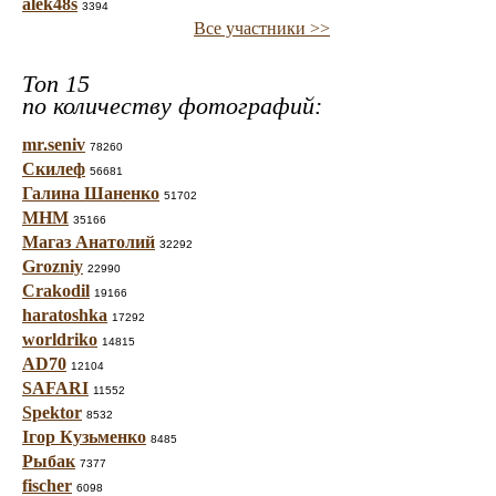
alek48s
3394
Все участники >>
Топ 15
по количеству фотографий:
mr.seniv
78260
Скилеф
56681
Галина Шаненко
51702
МНМ
35166
Магаз Анатолий
32292
Grozniy
22990
Crakodil
19166
haratoshka
17292
worldriko
14815
AD70
12104
SAFARI
11552
Spektor
8532
Ігор Кузьменко
8485
Рыбак
7377
fischer
6098