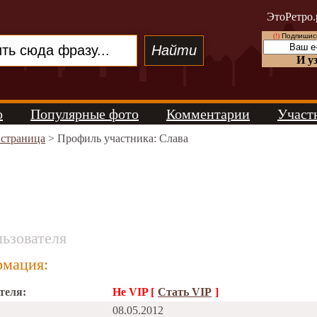
ЭтоРетро.
(!)
Подпишись
И у
о
Популярные фото
Комментарии
Участ
 страница
> Профиль участника: Слава
ьзователя
мация:
теля:
Не VIP [
Стать VIP
]
08.05.2012