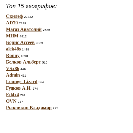
Топ 15 географов:
Скилеф
22332
AD70
7819
Магаз Анатолий
7529
МНМ
4912
Борис Ассеев
3339
alek48s
1488
Ronny
1390
Белков Альберт
515
VSx86
446
Admin
411
Lounge_Lizard
364
Гудков А.И.
274
Ed4x4
261
OVN
237
Рыковкин Владимир
225