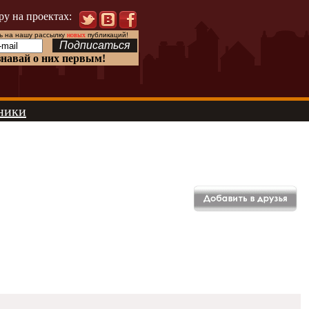
ру на проектах:
 на нашу рассылку
новых
публикаций!
знавай о них первым!
ники