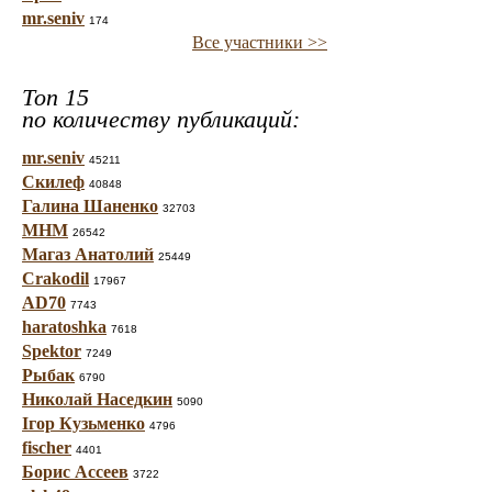
mr.seniv
174
Все участники >>
Топ 15
по количеству публикаций:
mr.seniv
45211
Скилеф
40848
Галина Шаненко
32703
МНМ
26542
Магаз Анатолий
25449
Crakodil
17967
AD70
7743
haratoshka
7618
Spektor
7249
Рыбак
6790
Николай Наседкин
5090
Ігор Кузьменко
4796
fischer
4401
Борис Ассеев
3722