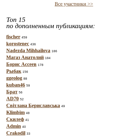
Все участники >>
Топ 15
по дополненным публикациям:
fischer
459
korostenec
436
Nadezda Mihhailova
186
Магаз Анатолий
184
Борис Ассеев
178
Рыбак
156
ggeolog
88
kuban46
59
Брат
56
AD70
52
Світлана Бериславська
49
Klimbim
48
Скилеф
41
Admin
40
Crakodil
33