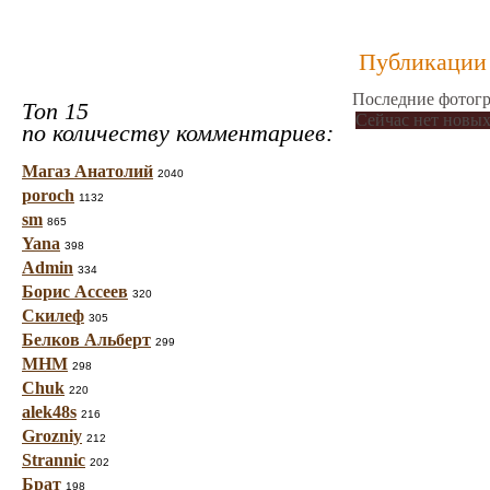
Публикации 
Последние фотогр
Топ 15
Сейчас нет новых
по количеству комментариев:
Магаз Анатолий
2040
poroch
1132
sm
865
Yana
398
Admin
334
Борис Ассеев
320
Скилеф
305
Белков Альберт
299
МНМ
298
Chuk
220
alek48s
216
Grozniy
212
Strannic
202
Брат
198