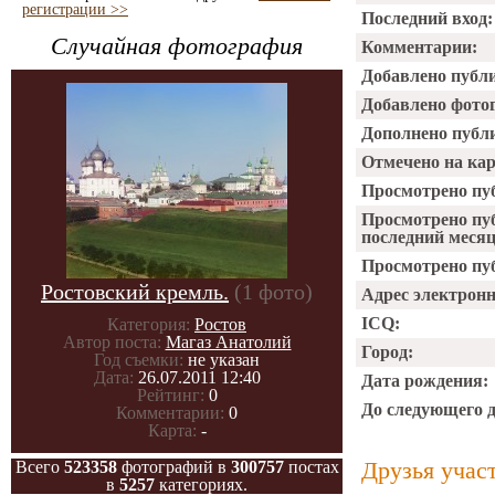
регистрации >>
Последний вход:
Случайная фотография
Комментарии:
Добавлено публ
Добавлено фото
Дополнено публ
Отмечено на ка
Просмотрено пу
Просмотрено пу
последний месяц
Просмотрено пуб
Ростовский кремль.
(1 фото)
Адрес электрон
ICQ:
Категория:
Ростов
Автор поста:
Магаз Анатолий
Город:
Год съемки:
не указан
Дата:
26.07.2011 12:40
Дата рождения:
Рейтинг:
0
До следующего 
Комментарии:
0
Карта:
-
Друзья учас
Всего
523358
фотографий в
300757
постах
в
5257
категориях.