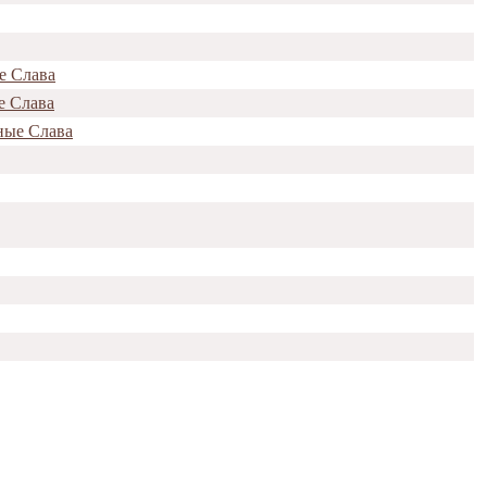
е Слава
е Слава
ные Слава