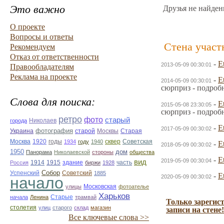
Это важно
Друзья не найден
О проекте
Вопросы и ответы
Стена участ
Рекомендуем
Отказ от ответственности
-
E
2013-05-09 00:30:01
Правообладателям
Реклама на проекте
-
E
2014-05-09 00:30:01
сюрприз - подроб
Слова для поиска:
-
E
2015-05-08 23:30:05
сюрприз - подроб
ретро
фото
старый
Николаев
города
-
E
2017-05-09 00:30:02
фотография
Украина
Старая
старой
Москвы
Москва
1920
годы
сквер
1934
году
1940
Советская
-
E
2018-05-09 00:30:02
1950
дом
Панорама
Николаевской
стороны
общества
-
E
2019-05-09 00:30:04
вид
1914
1915
здание
Россия
биржи
1928
часть
Собор
Успенский
Советский
1885
-
E
2020-05-09 00:30:02
начало
улицы
Московская
фотоателье
Харьков
Старые
начала
Ленина
трамвай
Только зарегис
столетия
улиц
старого
склад
магазин
записи на стене!
Все ключевые слова >>