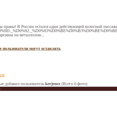
Вы правы! В России остался один действующий колесный пассажи
rg/wiki/%D0%9D._%D0%92._%D0%93%D0%BE%D0%B3%D0%BE
резаны на металлолом...
 пользователи могут оставлять
а:
ые добавил пользователь
kerjenez
(Всего 0 фото)
.