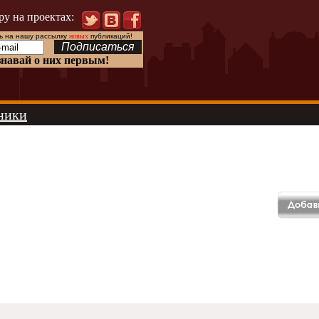
ру на проектах:
 на нашу рассылку
новых
публикаций!
знавай о них первым!
ники