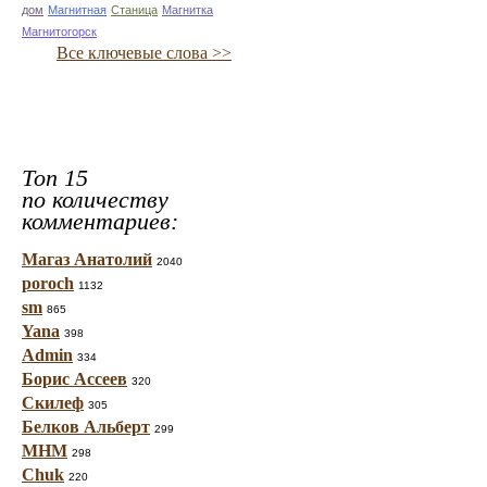
дом
Магнитная
Станица
Магнитка
Магнитогорск
Все ключевые слова >>
Топ 15
по количеству
комментариев:
Магаз Анатолий
2040
poroch
1132
sm
865
Yana
398
Admin
334
Борис Ассеев
320
Скилеф
305
Белков Альберт
299
МНМ
298
Chuk
220