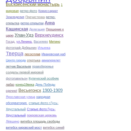
Воскресенский монастырь
1
мировая
ретро-фото
Комиссариат
Земледелия
Пречистенка
ретро-
Анна
открытка
ретро-открытки
Кашинская
Делегация
Прошение к
Улан-Удэ
Верхнеудинск
царю
Госад.
ул.Ленина.
Василево
Митино
фотограф Добрынин
Ильинка
Тверца
лесосплав
Ивановская наб
Центр города
откртыка
авиаперелет
летчик Васильев
правобережье
солдаты первой мировой
фотопавильон
Купеческий особняк
лабаз
конец19века
День Победы
Весьегонск
1900-1909
срочно!
Ярославская улица
народная
обсерватория.
старые фото г.Гусь-
Хрустальный
Старые фото Гусь-
Хрустальный
покровская церковь
Лёвшино
витебск площадь свободы
витебск кировский мост
витебск синий