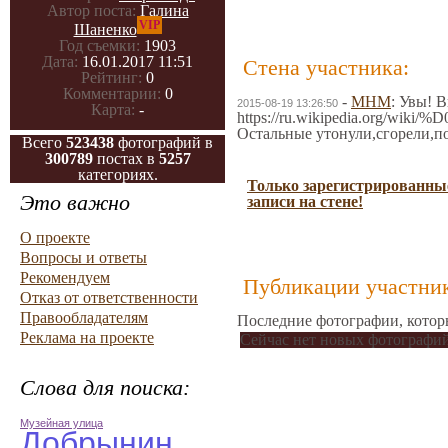
Автор поста:
Галина
VIP
Шаненко
Год съемки:
1903
Дата:
16.01.2017 11:51
Стена участника:
Рейтинг:
0
Комментарии:
0
-
МНМ
: Увы! 
2015-08-19 13:26:50
Карта:
-
https://ru.wikipedia.o
Остальные утонули,сгорели,по
Всего
523438
фотографий в
300789
постах в
5257
категориях.
Только зарегистрированные
Это важно
записи на стене!
О проекте
Вопросы и ответы
Рекомендуем
Публикации участник
Отказ от ответственности
Правообладателям
Последние фотографии, котор
Реклама на проекте
Сейчас нет новых фотографий
Слова для поиска:
Музейная улица
Добрынин