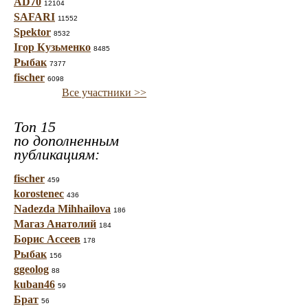
AD70
12104
SAFARI
11552
Spektor
8532
Ігор Кузьменко
8485
Рыбак
7377
fischer
6098
Все участники >>
Топ 15
по дополненным
публикациям:
fischer
459
korostenec
436
Nadezda Mihhailova
186
Магаз Анатолий
184
Борис Ассеев
178
Рыбак
156
ggeolog
88
kuban46
59
Брат
56