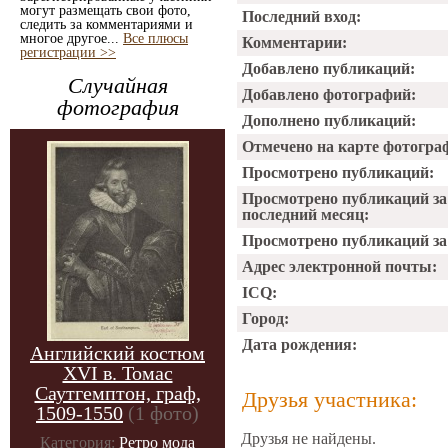
могут размещать свои фото,
Последний вход:
следить за комментариями и
многое другое...
Все плюсы
Комментарии:
регистрации >>
Добавлено публикаций:
Случайная
Добавлено фотографий:
фотография
Дополнено публикаций:
Отмечено на карте фотогра
Просмотрено публикаций:
Просмотрено публикаций за
последний месяц:
Просмотрено публикаций за 
Адрес электронной почты:
ICQ:
Город:
Дата рождения:
Английский костюм
XVI в. Томас
Саутгемптон, граф,
Друзья участника:
1509-1550
(1 фото)
Друзья не найдены.
Категория:
Ретро мода