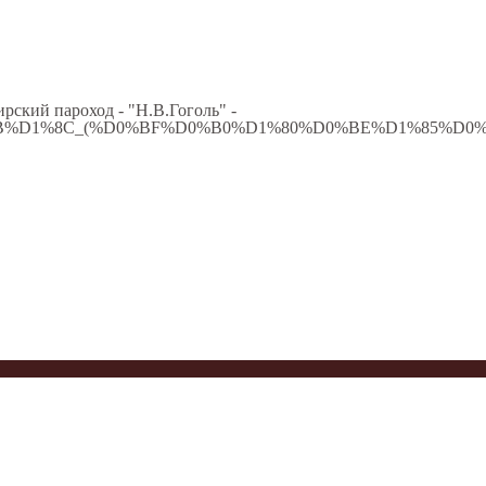
рский пароход - "Н.В.Гоголь" -
%D0%BB%D1%8C_(%D0%BF%D0%B0%D1%80%D0%BE%D1%85%D0