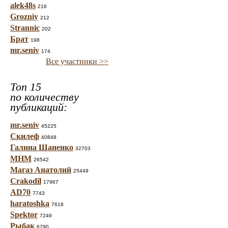
alek48s
216
Grozniy
212
Strannic
202
Брат
198
mr.seniv
174
Все участники >>
Топ 15
по количеству
публикаций:
mr.seniv
45225
Скилеф
40848
Галина Шаненко
32703
МНМ
26542
Магаз Анатолий
25449
Crakodil
17967
AD70
7743
haratoshka
7618
Spektor
7249
Рыбак
6790