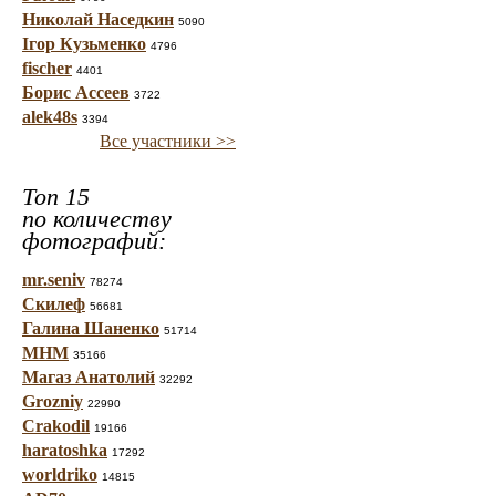
Николай Наседкин
5090
Ігор Кузьменко
4796
fischer
4401
Борис Ассеев
3722
alek48s
3394
Все участники >>
Топ 15
по количеству
фотографий:
mr.seniv
78274
Скилеф
56681
Галина Шаненко
51714
МНМ
35166
Магаз Анатолий
32292
Grozniy
22990
Crakodil
19166
haratoshka
17292
worldriko
14815