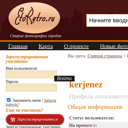
Старые фотографии городов
Главная
Карта
О проекте
Новые фот
Вы здесь:
Главная страница
> 
Зарегистрированные
участники
Имя пользователя:
kerjenez
Пароль:
Профиль пользовател
Запомнить меня |
Забыли
пароль?
Общая информация:
Еще не участник?
Статус пользователя:
На проекте с:
Зарегистрированные участники