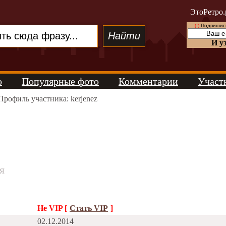
ЭтоРетро.
(!)
Подпишись
И у
о
Популярные фото
Комментарии
Участ
Профиль участника: kerjenez
я
Не VIP [
Стать VIP
]
02.12.2014