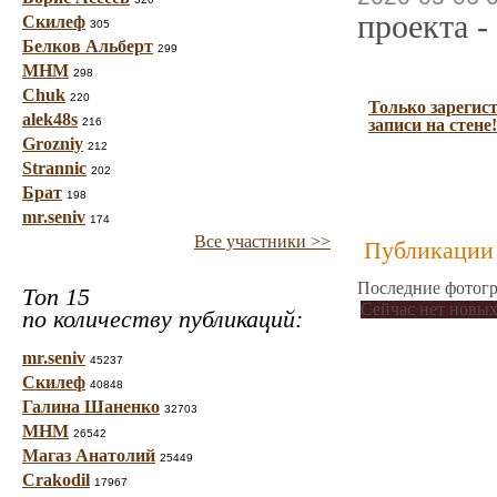
проекта -
Скилеф
305
Белков Альберт
299
МНМ
298
Chuk
220
Только зарегис
alek48s
216
записи на стене!
Grozniy
212
Strannic
202
Брат
198
mr.seniv
174
Все участники >>
Публикации 
Последние фотогр
Топ 15
Сейчас нет новых
по количеству публикаций:
mr.seniv
45237
Скилеф
40848
Галина Шаненко
32703
МНМ
26542
Магаз Анатолий
25449
Crakodil
17967