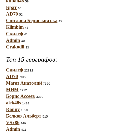
kuban46
59
Брат
56
AD70
52
Світлана Бериславська
49
Klimbim
48
Скилеф
41
Admin
40
Crakodil
33
Топ 15 географов:
Скилеф
22332
AD70
7819
Магаз Анатолий
7529
МНМ
4912
Борис Ассеев
3339
alek48s
1488
Ronny
1390
Белков Альберт
515
VSx86
446
Admin
411