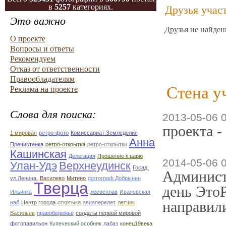
в
5257
категориях.
Друзья учас
Это важно
Друзья не найден
О проекте
Вопросы и ответы
Рекомендуем
Отказ от ответственности
Правообладателям
Стена у
Реклама на проекте
Слова для поиска:
2013-05-06 
проекта -
1 мировая
ретро-фото
Комиссариат Земледелия
Анна
Пречистенка
ретро-открытка
ретро-открытки
Кашинская
Делегация
Прошение к царю
2014-05-06 
Улан-Удэ
Верхнеудинск
Госад.
Админист
ул.Ленина.
Василево
Митино
фотограф Добрынин
Тверца
день ЭтоР
Ильинка
лесосплав
Ивановская
направили
наб
Центр города
откртыка
авиаперелет
летчик
Васильев
правобережье
солдаты первой мировой
фотопавильон
Купеческий особняк
лабаз
конец19века