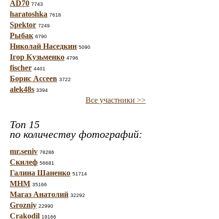
AD70
7743
haratoshka
7618
Spektor
7249
Рыбак
6790
Николай Наседкин
5090
Ігор Кузьменко
4796
fischer
4401
Борис Ассеев
3722
alek48s
3394
Все участники >>
Топ 15
по количеству фотографий:
mr.seniv
78286
Скилеф
56681
Галина Шаненко
51714
МНМ
35166
Магаз Анатолий
32292
Grozniy
22990
Crakodil
19166