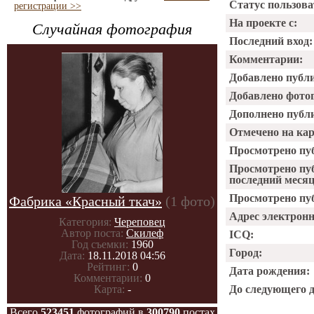
Статус пользова
регистрации >>
На проекте с:
Случайная фотография
Последний вход:
Комментарии:
Добавлено публ
Добавлено фото
Дополнено публ
Отмечено на ка
Просмотрено пу
Просмотрено пу
последний месяц
Просмотрено пуб
Фабрика «Красный ткач»
(1 фото)
Адрес электрон
Категория:
Череповец
Автор поста:
Скилеф
ICQ:
Год съемки:
1960
Город:
Дата:
18.11.2018 04:56
Рейтинг:
0
Дата рождения:
Комментарии:
0
Карта:
-
До следующего 
Всего
523451
фотографий в
300790
постах