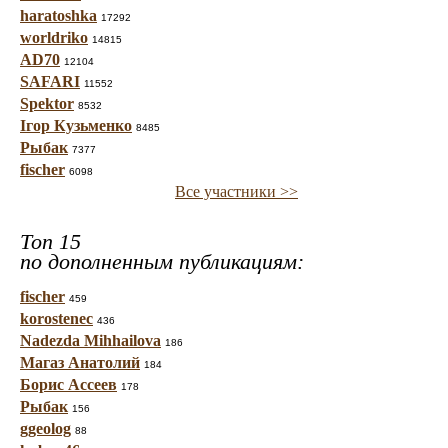
haratoshka
17292
worldriko
14815
AD70
12104
SAFARI
11552
Spektor
8532
Ігор Кузьменко
8485
Рыбак
7377
fischer
6098
Все участники >>
Топ 15
по дополненным публикациям:
fischer
459
korostenec
436
Nadezda Mihhailova
186
Магаз Анатолий
184
Борис Ассеев
178
Рыбак
156
ggeolog
88