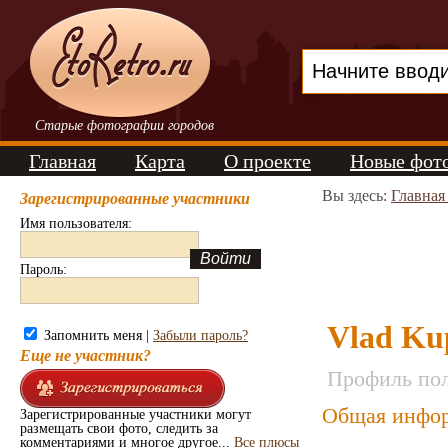
Старые фотографии городов
Главная
Карта
О проекте
Новые фот
Вы здесь:
Главная
Зарегистрированные участники
Имя пользователя:
Пароль:
Vlad Ku
Запомнить меня |
Забыли пароль?
Еще не участник?
Профиль пол
Общая инфор
Зарегистрированные участники могут
размещать свои фото, следить за
комментариями и многое другое...
Все плюсы