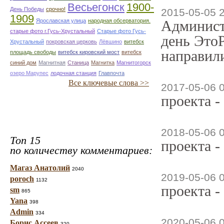
Весьегонск
1900-
День Победы
срочно!
2015-05-05 
1909
Ярославская улица
народная обсерватория.
Админист
старые фото г.Гусь-Хрустальный
Старые фото Гусь-
день ЭтоР
Хрустальный
покровская церковь
Лёвшино
витебск
направили
площадь свободы
витебск кировский мост
витебск
синий дом
Магнитная
Станица
Магнитка
Магнитогорск
озеро Марупес
лодочная станция
Главпочта
Все ключевые слова >>
2017-05-06 
проекта -
2018-05-06 
Топ 15
проекта -
по количеству комментариев:
Магаз Анатолий
2040
2019-05-06 
poroch
1132
проекта -
sm
865
Yana
398
Admin
334
2020-05-06 
Борис Ассеев
320