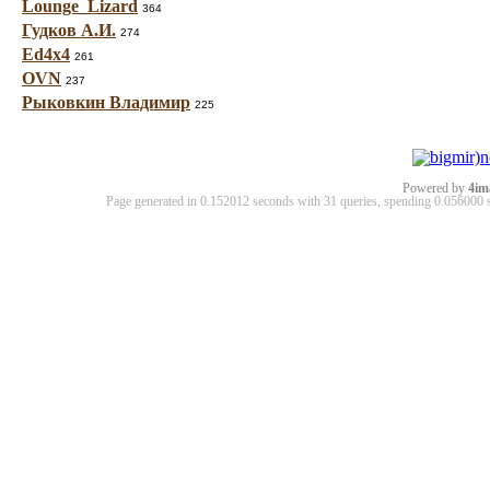
Lounge_Lizard
364
Гудков А.И.
274
Ed4x4
261
OVN
237
Рыковкин Владимир
225
Powered by
4im
Page generated in 0.152012 seconds with 31 queries, spending 0.05600