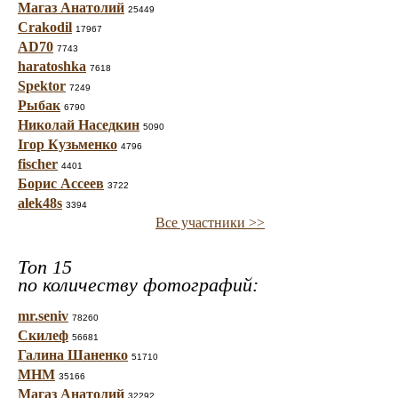
Магаз Анатолий
25449
Crakodil
17967
AD70
7743
haratoshka
7618
Spektor
7249
Рыбак
6790
Николай Наседкин
5090
Ігор Кузьменко
4796
fischer
4401
Борис Ассеев
3722
alek48s
3394
Все участники >>
Топ 15
по количеству фотографий:
mr.seniv
78260
Скилеф
56681
Галина Шаненко
51710
МНМ
35166
Магаз Анатолий
32292