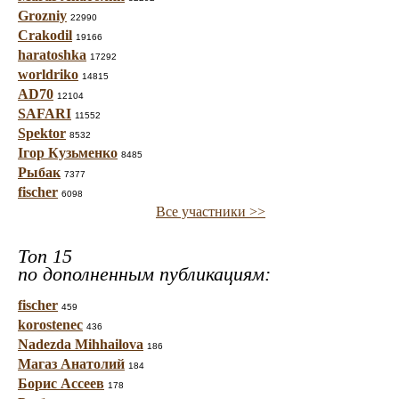
Grozniy
22990
Crakodil
19166
haratoshka
17292
worldriko
14815
AD70
12104
SAFARI
11552
Spektor
8532
Ігор Кузьменко
8485
Рыбак
7377
fischer
6098
Все участники >>
Топ 15
по дополненным публикациям:
fischer
459
korostenec
436
Nadezda Mihhailova
186
Магаз Анатолий
184
Борис Ассеев
178