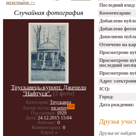
регистрации >>
Последний вход:
Случайная фотография
Комментарии:
Добавлено публ
Добавлено фото
Дополнено публ
Отмечено на ка
Просмотрено пу
Просмотрено пу
последний месяц
Просмотрено пуб
Адрес электрон
Трускавець-курорт. Джерело
ICQ:
"Нафтуся".
(2 фото)
Город:
Категория:
Трускавец
Дата рождения:
VIP
Автор поста:
mr.seniv
Год съемки:
1929
Дата:
24.12.2015 15:04
Друзья учас
Рейтинг:
0
Комментарии:
0
Карта:
-
Друзья не найден