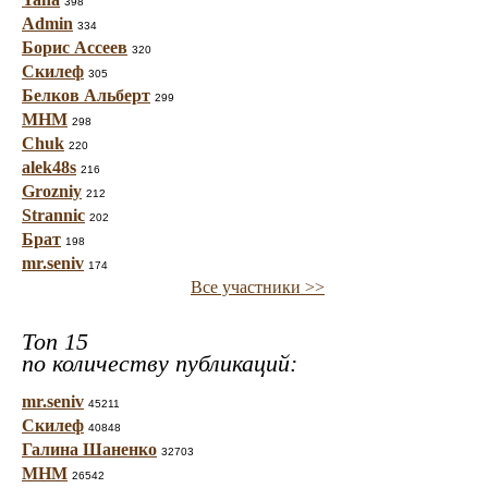
398
Admin
334
Борис Ассеев
320
Скилеф
305
Белков Альберт
299
МНМ
298
Chuk
220
alek48s
216
Grozniy
212
Strannic
202
Брат
198
mr.seniv
174
Все участники >>
Топ 15
по количеству публикаций:
mr.seniv
45211
Скилеф
40848
Галина Шаненко
32703
МНМ
26542