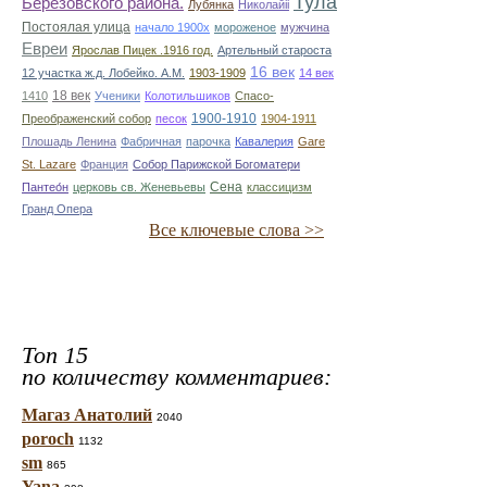
Тула
Березовского района.
Лубянка
Николайii
Постоялая улица
начало 1900х
мороженое
мужчина
Евреи
Ярослав Пицек .1916 год.
Артельный староста
16 век
12 участка ж.д. Лобейко. А.М.
1903-1909
14 век
18 век
1410
Ученики
Колотильшиков
Спасо-
1900-1910
Преображенский собор
песок
1904-1911
Плошадь Ленина
Фабричная
парочка
Кавалерия
Gare
St. Lazare
Франция
Собор Парижской Богоматери
Сена
Пантео́н
церковь св. Женевьевы
классицизм
Гранд Опера
Все ключевые слова >>
Топ 15
по количеству комментариев:
Магаз Анатолий
2040
poroch
1132
sm
865
Yana