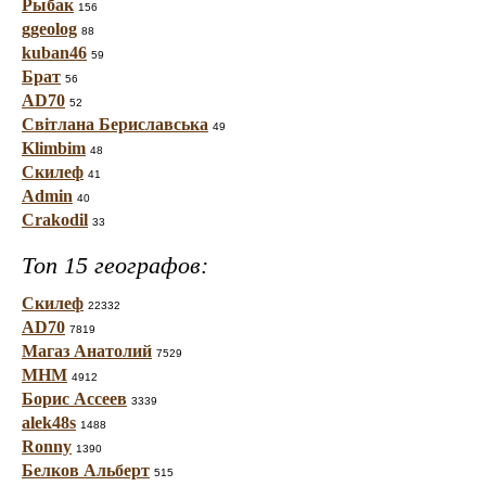
Рыбак
156
ggeolog
88
kuban46
59
Брат
56
AD70
52
Світлана Бериславська
49
Klimbim
48
Скилеф
41
Admin
40
Crakodil
33
Топ 15 географов:
Скилеф
22332
AD70
7819
Магаз Анатолий
7529
МНМ
4912
Борис Ассеев
3339
alek48s
1488
Ronny
1390
Белков Альберт
515