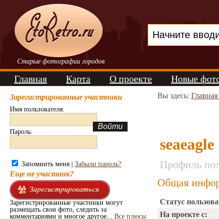
Старые фотографии городов
Главная
Карта
О проекте
Новые фот
Вы здесь:
Главная
Зарегистрированные участники
Имя пользователя:
Пароль:
seaeagle
Профиль пол
Запомнить меня |
Забыли пароль?
Еще не участник?
Общая инфор
Статус пользова
Зарегистрированные участники могут
размещать свои фото, следить за
На проекте с:
комментариями и многое другое...
Все плюсы