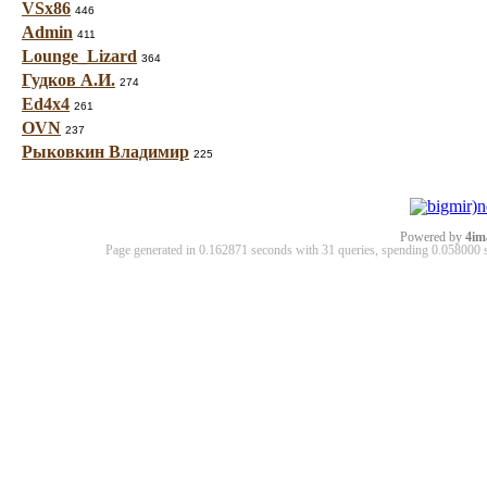
VSx86
446
Admin
411
Lounge_Lizard
364
Гудков А.И.
274
Ed4x4
261
OVN
237
Рыковкин Владимир
225
Powered by
4im
Page generated in 0.162871 seconds with 31 queries, spending 0.05800