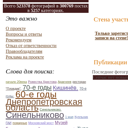
Всего
523378
фотографий в
300769
постах
в
5257
категориях.
Это важно
Стена участ
О проекте
Только зарегис
Вопросы и ответы
записи на стене!
Рекомендуем
Отказ от ответственности
Правообладателям
Реклама на проекте
Публикации 
Слова для поиска:
Последние фотогр
Сейчас нет новых
начало 20века
Рожества Христова
Аракчеев
ресторан
70-е годы
Кишинёв.
70-е
"Пловдив".
60-е годы
годы.
Днепропетровская
область
Синельниково.
Синельниково
1 мая
Куяльник
Музей
ГАИ
пожарные
Московский мост