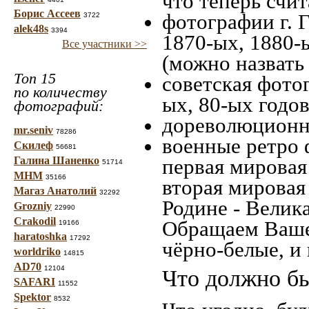
что теперь счит
Борис Ассеев
фотографии г. 
3722
alek48s
3394
1870-ых, 1880-ы
Все участники >>
(можно назвать
Топ 15
советская фотог
по количеству
ых, 80-ых годов
фотографий:
дореволюционна
mr.seniv
78286
военные ретро 
Скилеф
56681
Галина Шаненко
первая мировая 
51714
МНМ
35166
вторая мировая
Магаз Анатолий
32292
Родине - Велик
Grozniy
22990
Crakodil
Обращаем Ваше
19166
haratoshka
17292
чёрно-белые, и
worldriko
14815
AD70
12104
Что должно бы
SAFARI
11552
Spektor
8532