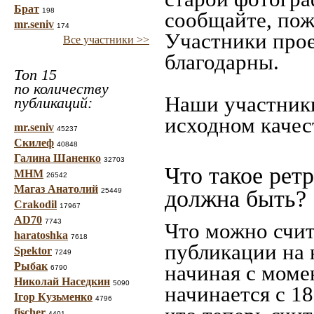
Брат
198
сообщайте, пож
mr.seniv
174
Участники прое
Все участники >>
благодарны.
Топ 15
по количеству
Наши участники
публикаций:
исходном качес
mr.seniv
45237
Скилеф
40848
Галина Шаненко
32703
Что такое рет
МНМ
26542
Магаз Анатолий
должна быть?
25449
Crakodil
17967
AD70
7743
Что можно счит
haratoshka
7618
публикации на 
Spektor
7249
Рыбак
начиная c моме
6790
Николай Наседкин
5090
начинается с 18
Ігор Кузьменко
4796
fischer
4401