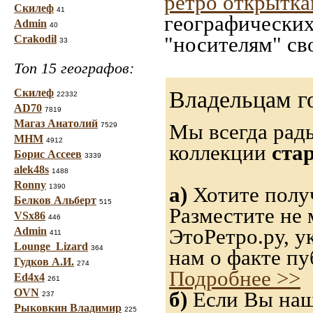
ретро открытк
Скилеф
41
географических
Admin
40
"носителям" св
Crakodil
33
Топ 15 географов:
Скилеф
Владельцам г
22332
AD70
7819
Магаз Анатолий
Мы всегда рад
7529
МНМ
4912
коллекции
ста
Борис Ассеев
3339
alek48s
1488
Ronny
1390
а)
Хотите получ
Белков Альберт
515
Разместите не 
VSx86
446
ЭтоРетро.ру, 
Admin
411
Lounge_Lizard
364
нам о факте пу
Гудков А.И.
274
Подробнее >>
Ed4x4
261
OVN
б)
Если Вы нашл
237
Рыковкин Владимир
225