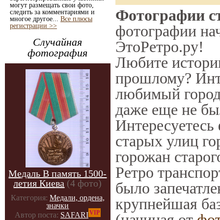
могут размещать свои фото,
Фотографии ст
следить за комментариями и
многое другое...
Все плюсы
регистрации >>
фотографии нач
Случайная
ЭтоРетро.ру!
фотография
Любите историю
прошлому? Инт
любимый город 
даже еще не бы
Интересуетесь
старых улиц го
горожан старог
Ретро транспорт
Медаль В память 1500-
летия Киева
(4 фото)
было запечатле
Категория:
Медали, ордена,
крупнейшая баз
значки
VIP
(начиная от
фо
Автор поста:
SAFARI