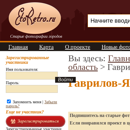
Старые фотографии городов
Главная
Карта
О проекте
Новые фот
Вы здесь:
Главн
Зарегистрированные
участники
область
> Гавр
Имя пользователя:
Гаврилов-Я
Пароль:
Запомнить меня |
Забыли
пароль?
Еще не участник?
Подпишитесь на старые фото
Если понравился проект в ц
Зарегистрированные участники