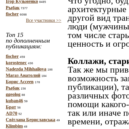
Что угодно, буд
Ігор Кузьменко
8485
архитектурные 
Рыбак
7377
fischer
другой вид тра
6098
Все участники >>
люди (мужчины,
том числе стар
Топ 15
по дополненным
ценность и огр
публикациям:
fischer
459
Коллажи, стар
korostenec
436
Так же мы прив
Nadezda Mihhailova
186
Магаз Анатолий
возможность за
184
Борис Ассеев
178
публикации), т
Рыбак
156
различных фото
ggeolog
88
kuban46
помощи какого-л
59
Брат
56
так или иначе 
AD70
52
времени, отраж
Світлана Бериславська
49
Klimbim
48