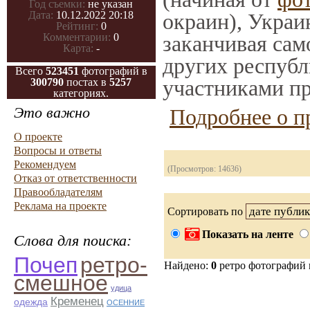
Год съемки:
не указан
окраин), Украи
Дата:
10.12.2022 20:18
Рейтинг:
0
заканчивая само
Комментарии:
0
Карта:
-
других республ
Всего
523451
фотографий в
участниками пр
300790
постах в
5257
категориях.
Это важно
Подробнее о п
О проекте
Вопросы и ответы
Рекомендуем
(Просмотров: 14636)
Отказ от ответственности
Правообладателям
Реклама на проекте
Сортировать по
Показать на ленте
Слова для поиска:
Почеп
ретро-
Найдено:
0
ретро фотографий
смешное
удица
Кременец
одежда
ОСЕННИЕ