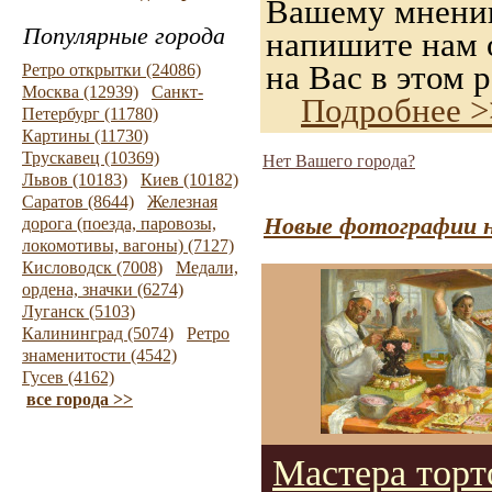
Вашему мнению,
Популярные города
напишите нам о
на Вас в этом р
Ретро открытки (24086)
Москва (12939)
Санкт-
Подробнее >
Петербург (11780)
Картины (11730)
Трускавец (10369)
Нет Вашего города?
Львов (10183)
Киев (10182)
Саратов (8644)
Железная
Новые фотографии н
дорога (поезда, паровозы,
локомотивы, вагоны) (7127)
Кисловодск (7008)
Медали,
ордена, значки (6274)
Луганск (5103)
Калининград (5074)
Ретро
знаменитости (4542)
Гусев (4162)
все города >>
Мастера торт