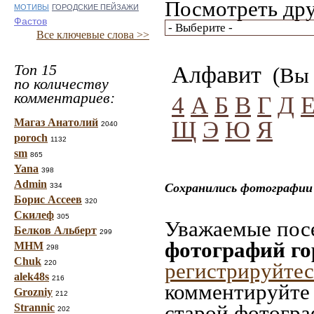
Посмотреть дру
МОТИВЫ
ГОРОДСКИЕ ПЕЙЗАЖИ
Фастов
Все ключевые слова >>
Топ 15
Алфавит
(Вы 
по количеству
комментариев:
4
А
Б
В
Г
Д
Щ
Э
Ю
Я
Магаз Анатолий
2040
poroch
1132
sm
865
Yana
398
Admin
Сохранились фотографии 
334
Борис Ассеев
320
Скилеф
305
Уважаемые посе
Белков Альберт
299
фотографий го
МНМ
298
Chuk
220
регистрируйтес
alek48s
216
комментируйте 
Grozniy
212
старой фотограф
Strannic
202