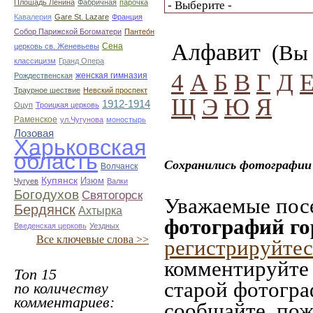
Плошадь Ленина
Фабричная
парочка
Кавалерия
Gare St. Lazare
Франция
Собор Парижской Богоматери
Пантео́н
Алфавит
(Вы 
Сена
церковь св. Женевьевы
классицизм
Гранд Опера
4
А
Б
В
Г
Д
женская гимназия
Рождественская
Траурное шествие
Невский проспект
Щ
Э
Ю
Я
1912-1914
Оцуп
Троицкая церковь
Раменское
ул.Чугунова
моностырь
Лозовая
Харьковская
область
Сохранились фотографии 
Волчанск
Купянск
Изюм
Чугуев
Валки
Богодухов
Святогорск
Уважаемые посе
Бердянск
Ахтырка
фотографий го
Введенская церковь
Уездных
Все ключевые слова >>
регистрируйтес
комментируйте 
Топ 15
старой фотограф
по количеству
комментариев:
сообщайте, пож