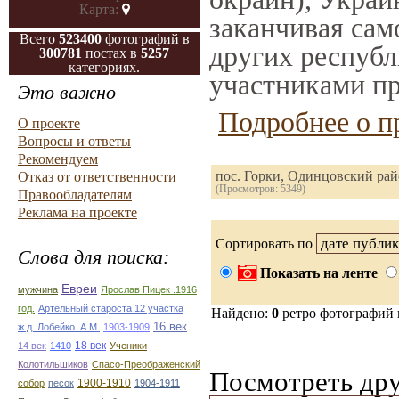
Карта:
заканчивая само
Всего
523400
фотографий в
других республ
300781
постах в
5257
категориях.
участниками пр
Это важно
Подробнее о п
О проекте
Вопросы и ответы
Рекомендуем
пос. Горки, Одинцовский ра
Отказ от ответственности
(Просмотров: 5349)
Правообладателям
Реклама на проекте
Сортировать по
Слова для поиска:
Показать на ленте
Евреи
мужчина
Ярослав Пицек .1916
год.
Артельный староста 12 участка
Найдено:
0
ретро фотографий
16 век
ж.д. Лобейко. А.М.
1903-1909
18 век
14 век
1410
Ученики
Колотильшиков
Спасо-Преображенский
Посмотреть дру
1900-1910
собор
песок
1904-1911