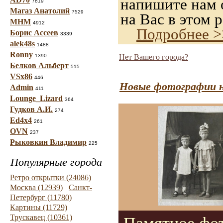
напишите нам о
7819
Магаз Анатолий
7529
на Вас в этом р
МНМ
4912
Подробнее >
Борис Ассеев
3339
alek48s
1488
Ronny
1390
Нет Вашего города?
Белков Альберт
515
VSx86
446
Новые фотографии н
Admin
411
Lounge_Lizard
364
Гудков А.И.
274
Ed4x4
261
OVN
237
Рыковкин Владимир
225
Популярные города
Ретро открытки (24086)
Москва (12939)
Санкт-
Петербург (11780)
Картины (11729)
Трускавец (10361)