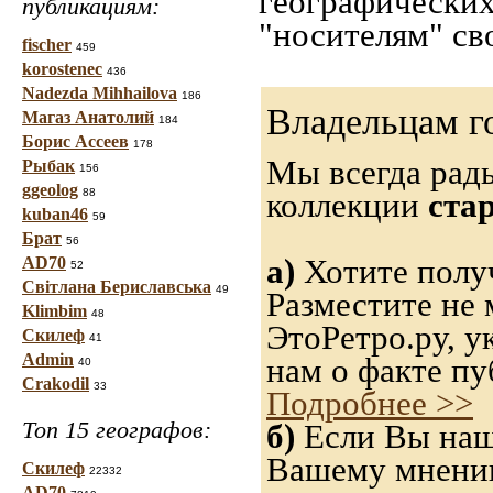
географических
публикациям:
"носителям" св
fischer
459
korostenec
436
Nadezda Mihhailova
186
Владельцам г
Магаз Анатолий
184
Борис Ассеев
178
Мы всегда рад
Рыбак
156
ggeolog
88
коллекции
ста
kuban46
59
Брат
56
а)
Хотите получ
AD70
52
Світлана Бериславська
49
Разместите не 
Klimbim
48
ЭтоРетро.ру, 
Скилеф
41
Admin
нам о факте пу
40
Crakodil
33
Подробнее >>
Топ 15 географов:
б)
Если Вы нашл
Вашему мнению,
Скилеф
22332
AD70