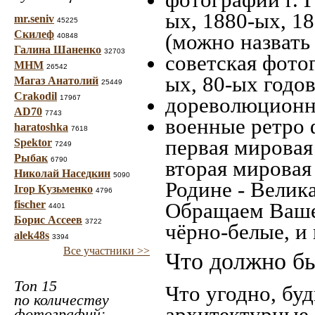
ых, 1880-ых, 18
mr.seniv
45225
Скилеф
(можно назвать
40848
Галина Шаненко
32703
советская фотог
МНМ
26542
ых, 80-ых годов
Магаз Анатолий
25449
Crakodil
дореволюционна
17967
AD70
7743
военные ретро 
haratoshka
7618
первая мировая 
Spektor
7249
Рыбак
6790
вторая мировая
Николай Наседкин
5090
Родине - Велик
Ігор Кузьменко
4796
fischer
Обращаем Ваше
4401
Борис Ассеев
3722
чёрно-белые, и
alek48s
3394
Все участники >>
Что должно бы
Топ 15
Что угодно, буд
по количеству
архитектурные 
фотографий: