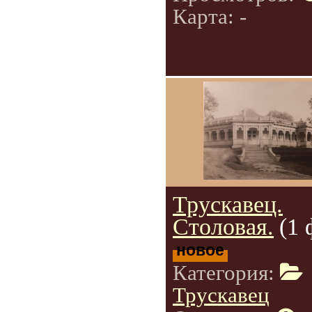
Карта: -
Трускавец.
Столовая.
(1 
новое
Категория:
Трускавец