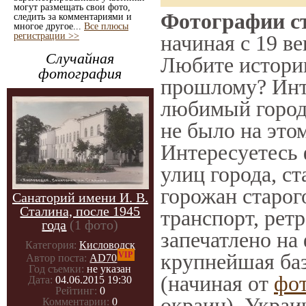
могут размещать свои фото,
Фотографии ст
следить за комментариями и
многое другое...
Все плюсы
регистрации >>
начиная с 19 ве
Случайная
Любите историю
фотография
прошлому? Инт
любимый город 
не было на этом
Интересуетесь
улиц города, с
горожан старог
Санаторий имени И. В.
Сталина, после 1945
транспорт, ретр
года
(1 фото)
запечатлено на
Категория:
Кисловодск
крупнейшая баз
VIP
Автор поста:
AD70
Год съемки:
не указан
(начиная от
фо
Дата:
04.06.2015 19:30
Рейтинг:
0
окраин), Украи
Комментарии:
0