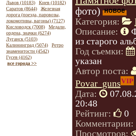
Памятное фот
Львов (10183)
Киев (10182)
фото)
Саратов (8644)
Железная
новое
дорога (поезда, паровозы,
Категория:
локомотивы, вагоны) (7127)
Кисловодск (7008)
Медали,
Описание:
ордена, значки (6274)
из старого аль
Луганск (5103)
Калининград (5074)
Ретро
Год съемки:
знаменитости (4542)
Гусев (4162)
указан
все города >>
Автор поста:
VIP
Povar_guns
Дата:
07.08
20:48
Рейтинг:
0
Комментарии:
Просмотров: