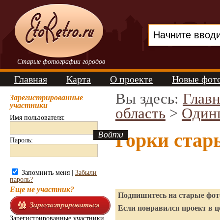
Старые фотографии городов
Главная
Карта
О проекте
Новые фот
Вы здесь:
Главн
Зарегистрированные
участники
область
>
Один
Имя пользователя:
Горки стар
Пароль:
Запомнить меня |
Забыли
пароль?
Еще не участник?
Подпишитесь на старые фото
Если понравился проект в ц
Зарегистрированные участники