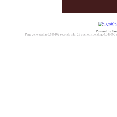
Powered by
4im
Page generated in 0.180162 seconds with 23 queries, spending 0.04800