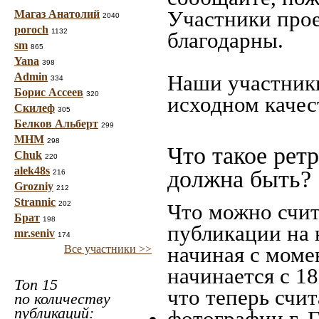
Участники прое
Магаз Анатолий
2040
poroch
1132
благодарны.
sm
865
Yana
398
Admin
Наши участники
334
Борис Ассеев
320
исходном качес
Скилеф
305
Белков Альберт
299
МНМ
298
Что такое рет
Chuk
220
alek48s
должна быть?
216
Grozniy
212
Strannic
202
Что можно счит
Брат
198
публикации на 
mr.seniv
174
начиная c моме
Все участники >>
начинается с 18
Топ 15
что теперь счит
по количеству
публикаций:
фотографии г. Г