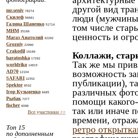
другой вид тра
mr.seniv
78274
люди (мужчины,
Скилеф
56681
Галина Шаненко
том числе стар
51714
МНМ
35166
ценность и огр
Магаз Анатолий
32292
Grozniy
22990
Crakodil
19166
Коллажи, стар
haratoshka
17292
Так же мы прив
worldriko
14815
возможность за
AD70
12104
SAFARI
11552
публикации), т
Spektor
8532
различных фото
Ігор Кузьменко
8485
Рыбак
помощи какого-л
7377
fischer
6098
так или иначе 
Все участники >>
времени, отраж
Топ 15
ретро открытк
по дополненным