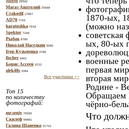
что теперь
МНМ
26542
фотографии
Магаз Анатолий
25449
Crakodil
17967
1870-ых, 1
AD70
7743
(можно наз
haratoshka
7618
Spektor
советская 
7249
Рыбак
6790
ых, 80-ых 
Николай Наседкин
5090
дореволюци
Ігор Кузьменко
4796
fischer
военные ре
4401
Борис Ассеев
3722
первая мир
alek48s
3394
вторая мир
Все участники >>
Родине - В
Топ 15
Обращаем 
по количеству
фотографий:
чёрно-белы
mr.seniv
Что должн
78260
Скилеф
56681
Галина Шаненко
51710