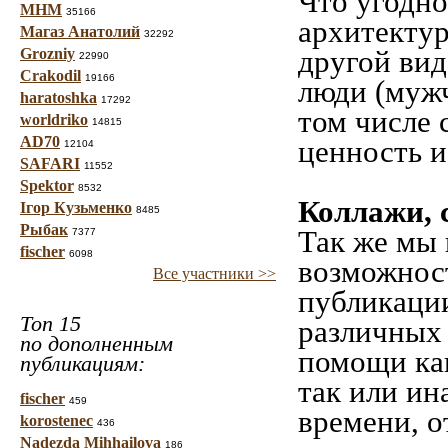
Что угодно
МНМ
35166
архитекту
Магаз Анатолий
32292
другой вид
Grozniy
22990
Crakodil
19166
люди (мужч
haratoshka
17292
том числе 
worldriko
14815
AD70
ценность и
12104
SAFARI
11552
Spektor
8532
Коллажи, 
Ігор Кузьменко
8485
Рыбак
Так же мы 
7377
fischer
6098
возможност
Все участники >>
публикации
Топ 15
различных 
по дополненным
помощи как
публикациям:
так или ин
fischer
459
времени, о
korostenec
436
Nadezda Mihhailova
186