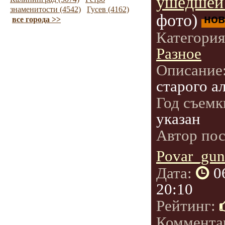
ушедшей 
знаменитости (4542)
Гусев (4162)
фото)
нов
все города >>
Категори
Разное
Описание
старого а
Год съемк
указан
Автор по
Povar_gun
Дата:
0
20:10
Рейтинг:
Коммента