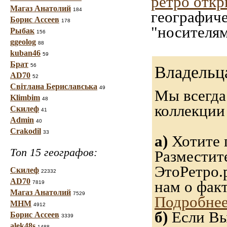
ретро отк
Магаз Анатолий
184
географиче
Борис Ассеев
178
"носителям
Рыбак
156
ggeolog
88
kuban46
59
Брат
56
Владельц
AD70
52
Світлана Бериславська
49
Мы всегда
Klimbim
48
коллекци
Скилеф
41
Admin
40
Crakodil
33
а)
Хотите 
Топ 15 географов:
Разместит
ЭтоРетро.
Скилеф
22332
AD70
нам о фак
7819
Магаз Анатолий
7529
Подробнее
МНМ
4912
б)
Если Вы
Борис Ассеев
3339
alek48s
1488