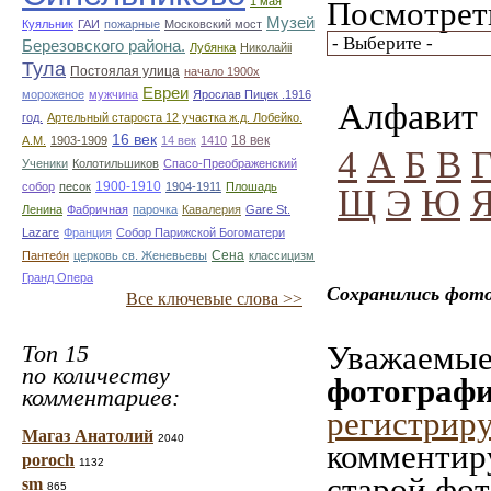
1 мая
Посмотреть
Музей
Куяльник
ГАИ
пожарные
Московский мост
Березовского района.
Лубянка
Николайii
Тула
Постоялая улица
начало 1900х
Евреи
мороженое
мужчина
Ярослав Пицек .1916
Алфавит
год.
Артельный староста 12 участка ж.д. Лобейко.
16 век
18 век
А.М.
1903-1909
14 век
1410
4
А
Б
В
Ученики
Колотильшиков
Спасо-Преображенский
1900-1910
собор
песок
1904-1911
Плошадь
Щ
Э
Ю
Ленина
Фабричная
парочка
Кавалерия
Gare St.
Lazare
Франция
Собор Парижской Богоматери
Сена
Пантео́н
церковь св. Женевьевы
классицизм
Гранд Опера
Сохранились фото
Все ключевые слова >>
Уважаемые 
Топ 15
по количеству
фотографи
комментариев:
регистрир
Магаз Анатолий
2040
комментиру
poroch
1132
старой фот
sm
865