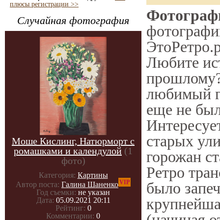
плюсы регистрации >>
Фотографи
Случайная фотография
фотографии
ЭтоРетро.р
Любите ис
прошлому?
любимый го
еще не был
Интересуе
старых ули
Моше Кислинг, Натюрморт с
ромашками и календулой
(1
горожан ст
фото)
Ретро тран
Категория:
Картины
VIP
было запеч
Автор поста:
Галина Шаненко
Год съемки:
не указан
крупнейша
Дата:
05.09.2021 20:11
Рейтинг:
0
(начиная 
Комментарии:
0