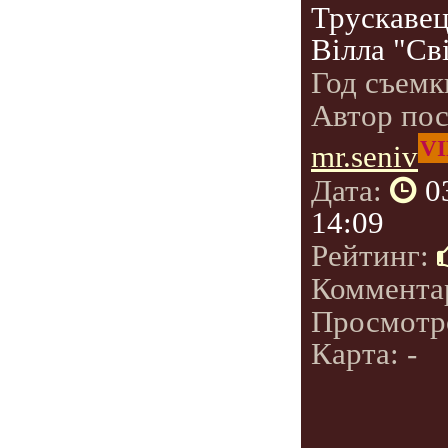
Трускавец
Вілла "Св
Год съемк
Автор по
VI
mr.seniv
Дата:
0
14:09
Рейтинг:
Коммента
Просмотр
Карта: -