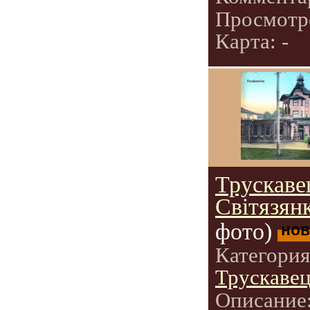
Просмотр
Карта: -
Трускаве
Світязянк
фото)
нов
Категори
Трускаве
Описание