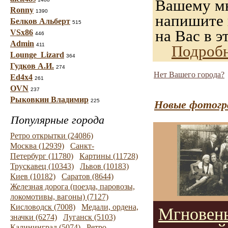
Вашему мн
Ronny
1390
напишите н
Белков Альберт
515
на Вас в э
VSx86
446
Admin
411
Подробн
Lounge_Lizard
364
Гудков А.И.
274
Нет Вашего города?
Ed4x4
261
OVN
237
Рыковкин Владимир
225
Новые фотогр
Популярные города
Ретро открытки (24086)
Москва (12939)
Санкт-
Петербург (11780)
Картины (11728)
Трускавец (10343)
Львов (10183)
Киев (10182)
Саратов (8644)
Железная дорога (поезда, паровозы,
локомотивы, вагоны) (7127)
Кисловодск (7008)
Медали, ордена,
Мгновен
значки (6274)
Луганск (5103)
Калининград (5074)
Ретро