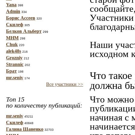
Yana
сообщайте,
398
Admin
334
Участники 
Борис Ассеев
320
благодарны
Скилеф
305
Белков Альберт
299
МНМ
298
Наши учас
Chuk
220
alek48s
исходном к
216
Grozniy
212
Strannic
202
Брат
198
Что такое
mr.seniv
174
должна б
Все участники >>
Что можно 
Топ 15
по количеству публикаций:
публикаци
начиная c 
mr.seniv
45211
Скилеф
начинается
40848
Галина Шаненко
32703