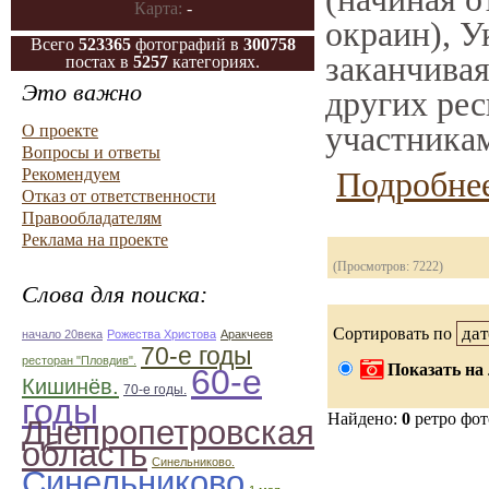
Карта:
-
окраин), У
Всего
523365
фотографий в
300758
заканчивая
постах в
5257
категориях.
Это важно
других рес
участникам
О проекте
Вопросы и ответы
Рекомендуем
Подробнее
Отказ от ответственности
Правообладателям
Реклама на проекте
(Просмотров: 7222)
Слова для поиска:
Сортировать по
начало 20века
Рожества Христова
Аракчеев
70-е годы
ресторан "Пловдив".
Показать на 
60-е
Кишинёв.
70-е годы.
годы
Найдено:
0
ретро фо
Днепропетровская
область
Синельниково.
Синельниково