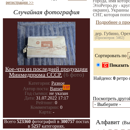
города, имя котор
регистрации >>
ЭтоРетро.ру - кру
окраин), Украины 
Случайная фотография
СНГ, которая попо
Подробнее о про
дер. Губино, Оре
(Просмотров: 5462)
Сортировать по
Показать 
Кое-что из последней продукции
Минмедпрома СССР.
(6 фото)
Найдено:
0
ретро 
Категория:
Разное
VIP
Автор поста:
Banser
Год съемки:
не указан
Дата:
31.07.2022 17:17
Посмотреть другой
Рейтинг:
0
Комментарии:
0
Карта:
-
Алфавит
Всего
523360
фотографий в
300757
постах
(Вы 
в
5257
категориях.