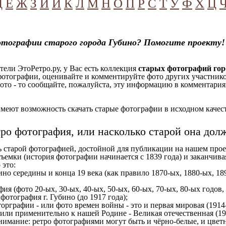
Д
Е
Ж
З
И
Й
К
Л
М
Н
О
П
Р
С
Т
У
Ф
Х
Ц
тографии старого города Губино? Помогите проекту!
ели ЭтоРетро.ру, у Вас есть коллекция
старых фотографий гор
отографии, оценивайте и комментируйте фото других участников
ото - то сообщайте, пожалуйста, эту информацию в комментариях
еют возможность скачать старые фотографии в исходном качеств
тро фотография, или насколько старой она дол
ь старой фотографией, достойной для публикации на нашем прое
ъемки (история фотографии начинается с 1839 года) и заканчивая
 это:
ино середины и конца 19 века (как правило 1870-ых, 1880-ых, 189
ия (фото 20-ых, 30-ых, 40-ых, 50-ых, 60-ых, 70-ых, 80-ых годов,
отография г. Губино (до 1917 года);
орграфии - или фото времен войны - это и первая мировая (1914-
 или применительно к нашей Родине - Великая отечественная (1
имание: ретро фотографиями могут быть и чёрно-белые, и цветн