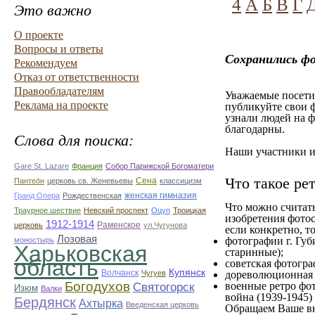
4
А
Б
В
Г
Это важно
О проекте
Вопросы и ответы
Сохранились фо
Рекомендуем
Отказ от ответственности
Правообладателям
Уважаемые посетит
Реклама на проекте
публикуйте свои ф
узнали людей на ф
благодарны.
Слова для поиска:
Наши участники им
Gare St. Lazare
Франция
Собор Парижской Богоматери
Что такое ре
Сена
Пантео́н
церковь св. Женевьевы
классицизм
женская гимназия
Гранд Опера
Рождественская
Что можно считат
Траурное шествие
Невский проспект
Оцуп
Троицкая
изобретения фотос
1912-1914
Раменское
церковь
ул.Чугунова
если конкретно, то
Лозовая
фотографии г. Губ
моностырь
Харьковская
старинные);
область
советская фотограф
Купянск
Волчанск
Чугуев
дореволюционная ф
Богодухов
Святогорск
военные ретро фот
Изюм
Валки
война (1939-1945)
Бердянск
Ахтырка
Введенская церковь
Обращаем Ваше вн