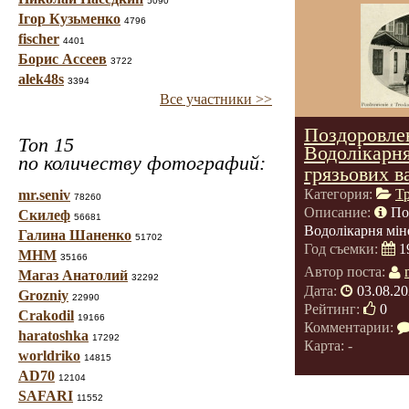
5090
Ігор Кузьменко
4796
fischer
4401
Борис Ассеев
3722
alek48s
3394
Все участники >>
Поздоровлен
Топ 15
Водолікарня
по количеству фотографий:
грязьових в
Категория:
Т
mr.seniv
78260
Описание:
По
Скилеф
56681
Водолікарня мін
Галина Шаненко
51702
Год съемки:
1
МНМ
35166
Автор поста:
Магаз Анатолий
32292
Дата:
03.08.20
Grozniy
22990
Рейтинг:
0
Crakodil
19166
Комментарии:
haratoshka
17292
Карта: -
worldriko
14815
AD70
12104
SAFARI
11552