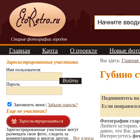
Старые фотографии городов
Главная
Карта
О проекте
Новые фот
Вы здесь:
Главная
Зарегистрированные участники
Имя пользователя:
Губино 
Пароль:
Подпишитесь на 
Запомнить меня |
Забыли пароль?
Если понравился
Еще не участник?
Фотографии старо
Любите историю, 
Зарегистрированные участники могут
давно, что Вас да
размещать свои фото, следить за
Интересуетесь
фот
комментариями и многое другое...
Все плюсы