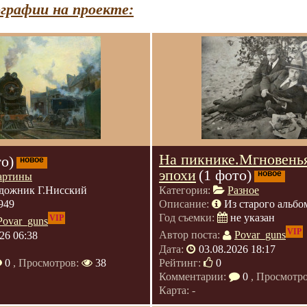
графии на проекте:
На пикнике.Мгновень
то)
новое
эпохи
(1 фото)
новое
артины
дожник Г.Нисский
Категория:
Разное
949
Описание:
Из старого альбо
Год съемки:
не указан
VIP
Povar_guns
VIP
26 06:38
Автор поста:
Povar_guns
Дата:
03.08.2026 18:17
0
, Просмотров:
38
Рейтинг:
0
Комментарии:
0
, Просмотр
Карта: -