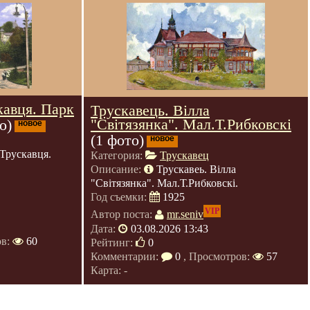
кавця. Парк
Трускавець. Вілла
"Світязянка". Мал.Т.Рибковскі
о)
новое
(1 фото)
новое
Трускавця.
Категория:
Трускавец
Описание:
Трускавеь. Вілла
"Світязянка". Мал.Т.Рибковскі.
Год съемки:
1925
VIP
Автор поста:
mr.seniv
Дата:
03.08.2026 13:43
ов:
60
Рейтинг:
0
Комментарии:
0
, Просмотров:
57
Карта: -