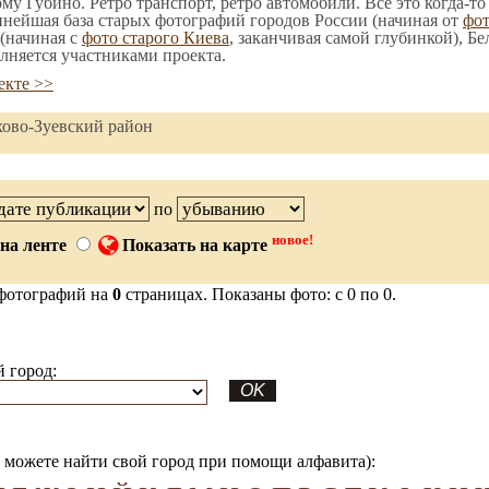
ому Губино. Ретро транспорт, ретро автомобили. Все это когда-т
пнейшая база старых фотографий городов России (начиная от
фо
(начиная с
фото старого Киева
, заканчивая самой глубинкой), Бе
лняется участниками проекта.
екте >>
хово-Зуевский район
по
новое!
на ленте
Показать на карте
фотографий на
0
страницах. Показаны фото: с 0 по 0.
 город:
можете найти свой город при помощи алфавита):