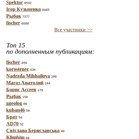
Spektor
8532
Ігор Кузьменко
8485
Рыбак
7377
fischer
6098
Все участники >>
Топ 15
по дополненным публикациям:
fischer
459
korostenec
436
Nadezda Mihhailova
186
Магаз Анатолий
184
Борис Ассеев
178
Рыбак
156
ggeolog
88
kuban46
59
Брат
56
AD70
52
Світлана Бериславська
49
Klimbim
48