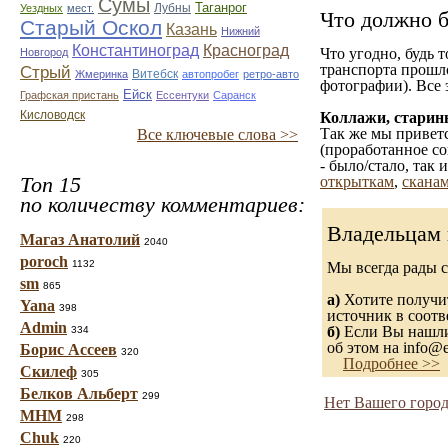
Сумы
Таганрог
Лубны
Уездных
мест.
Что должно б
Старый Оскол
Казань
Нижний
Константиноград
Красноград
Что угодно, будь 
Новгород
транспорта прошл
Стрый
Витебск
Жмеринка
автопробег
ретро-авто
фотографии). Все 
Ейск
Графская пристань
Ессентуки
Саранск
Кисловодск
Коллажи, старин
Так же мы приветс
Все ключевые слова >>
(проработанное со
- было/стало, так
Топ 15
открыткам
,
сканам
по количеству комментариев:
Владельцам 
Магаз Анатолий
2040
poroch
1132
Мы всегда рады 
sm
865
а)
Хотите получит
Yana
398
источник в соот
Admin
б)
Если Вы нашли 
334
об этом на info@e
Борис Ассеев
320
Подробнее >>
Скилеф
305
Белков Альберт
299
Нет Вашего город
МНМ
298
Chuk
220