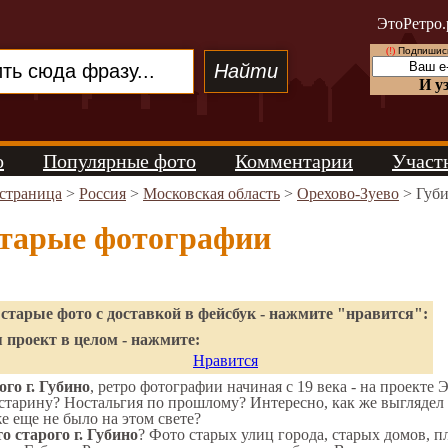
ЭтоРетро.
(!)
Подпишись
И у
о
Популярные фото
Комментарии
Участ
 страница
>
Россия
>
Московская область
>
Орехово-Зуево
> Губ
старые фотографии
старые фото с доставкой в фейсбук - нажмите "нравится":
 проект в целом - нажмите:
Нравится
го г. Губино
, ретро фотографии начиная с 19 века - на проекте 
старину? Ностальгия по прошлому? Интересно, как же выгляде
же еще не было на этом свете?
о старого г. Губино
? Фото старых улиц города, старых домов, 