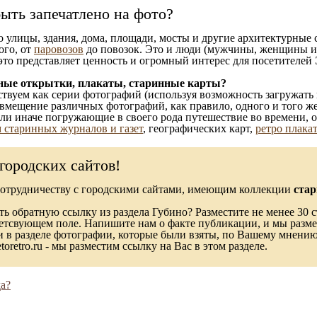
ыть запечатлено на фото?
то улицы, здания, дома, площади, мосты и другие архитектурные
ого, от
паровозов
до повозок. Это и люди (мужчины, женщины и д
это представляет ценность и огромный интерес для посетителей 
ные открытки, плакаты, старинные карты?
твуем как серии фотографий (используя возможность загружать 
вмещение различных фотографий, как правило, одного и того же
 или иначе погружающие в своего рода путешествие во времени, 
 старинных журналов и газет
, географических карт,
ретро плака
городских сайтов!
сотрудничеству с городскими сайтами, имеющим коллекции
стар
ь обратную ссылку из раздела Губино? Разместите не менее 30 с
ветсвующем поле. Напишите нам о факте публикации, и мы разме
в разделе фотографии, которые были взяты, по Вашему мнению, 
toretro.ru - мы разместим ссылку на Вас в этом разделе.
а?