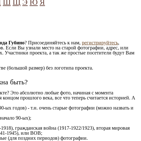
Ч
Ш
Щ
Э
Ю
Я
ода Губино
? Присоединяйтесь к нам,
регистрируйтесь
,
. Если Вы узнали место на старой фотографии, адрес, или
. Участники проекта, а так же простые посетители будут Вам
е (большой размер) без логотипа проекта.
жна быть?
кте? Это абсолютно любые фото, начиная c момента
 концом прошлого века, все что теперь считается историей. А
0-ых годов) - т.н. очень старые фотографии (можно назвать и
 начало 90-ых);
1918), гражданская война (1917-1922/1923), вторая мировая
941-1945), или ВОВ;
ые (для поздних периодов) фотографии.