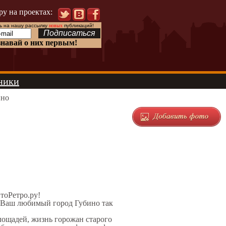
ру на проектах:
 на нашу рассылку
новых
публикаций!
знавай о них первым!
ники
ино
ЭтоРетро.ру!
л Ваш любимый город Губино так
площадей, жизнь горожан старого