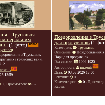
ня з Трускавця.
Поздоровлення з Трус
 мінеральнихі
для прогулянок.
(1 фот
анн.
(1 фото)
новое
Категория:
Трускавец
рускавец
Описание:
Поздоровлення з 
здоровлення з Трускавця.
Парк для прогулянок.
еральних і грязьових ванн.
Год съемки:
1906-1925
912
VIP
Автор поста:
mr.seniv
VIP
mr.seniv
Дата:
03.08.2026 13:50
26 13:59
Рейтинг:
0
Комментарии:
0
, Просмотр
0
, Просмотров:
62
Карта: -