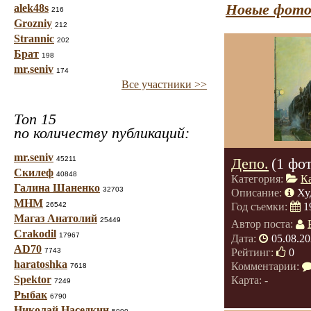
Новые фото
alek48s
216
Grozniy
212
Strannic
202
Брат
198
mr.seniv
174
Все участники >>
Топ 15
по количеству публикаций:
mr.seniv
45211
Депо.
(1 фо
Скилеф
40848
Категория:
К
Галина Шаненко
32703
Описание:
Ху
МНМ
26542
Год съемки:
1
Магаз Анатолий
25449
Автор поста:
Crakodil
17967
Дата:
05.08.20
AD70
Рейтинг:
0
7743
haratoshka
Комментарии:
7618
Spektor
Карта: -
7249
Рыбак
6790
Николай Наседкин