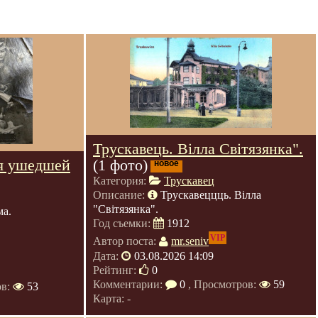
Трускавець. Вілла Світязянка".
я ушедшей
(1 фото)
новое
Категория:
Трускавец
Описание:
Трускавеццць. Вілла
"Світязянка".
ма.
Год съемки:
1912
VIP
Автор поста:
mr.seniv
Дата:
03.08.2026 14:09
Рейтинг:
0
Комментарии:
0
, Просмотров:
59
ов:
53
Карта: -