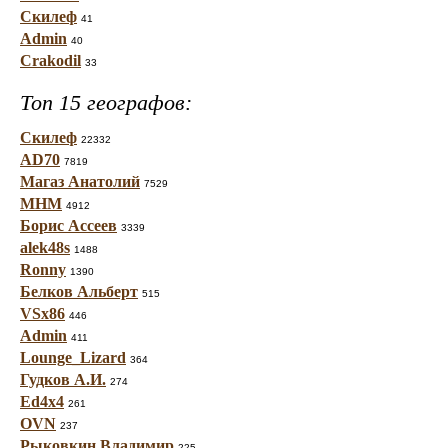
Скилеф
41
Admin
40
Crakodil
33
Топ 15 географов:
Скилеф
22332
AD70
7819
Магаз Анатолий
7529
МНМ
4912
Борис Ассеев
3339
alek48s
1488
Ronny
1390
Белков Альберт
515
VSx86
446
Admin
411
Lounge_Lizard
364
Гудков А.И.
274
Ed4x4
261
OVN
237
Рыковкин Владимир
225