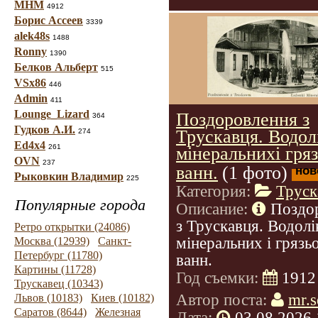
МНМ
4912
Борис Ассеев
3339
alek48s
1488
Ronny
1390
Белков Альберт
515
VSx86
446
Admin
411
Lounge_Lizard
Поздоровлення з
364
Гудков А.И.
Трускавця. Водол
274
Ed4x4
261
мінеральнихі гря
OVN
237
ванн.
(1 фото)
нов
Рыковкин Владимир
225
Категория:
Труск
Популярные города
Описание:
Поздо
з Трускавця. Водолі
Ретро открытки (24086)
мінеральних і грязь
Москва (12939)
Санкт-
Петербург (11780)
ванн.
Картины (11728)
Год съемки:
1912
Трускавец (10343)
Автор поста:
mr.s
Львов (10183)
Киев (10182)
Саратов (8644)
Железная
Дата:
03.08.2026 