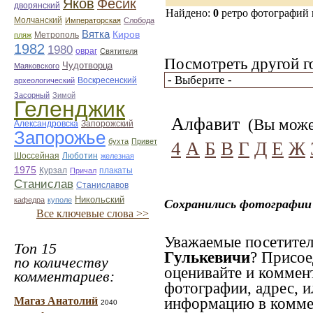
Яков
Фесик
дворянский
Найдено:
0
ретро фотографий
Молчанский
Императорская
Слобода
Вятка
Киров
Метрополь
пляж
1982
1980
овраг
Святителя
Посмотреть другой г
Чудотворца
Маяковского
Воскресенский
археологический
Засорный
Зимой
Геленджик
Алфавит
(Вы может
Александровска
Запорожский
Запорожье
бухта
Привет
4
А
Б
В
Г
Д
Е
Ж
Люботин
Шоссейная
железная
1975
Курзал
Причал
плакаты
Станислав
Станиславов
Никольский
кафедра
куполе
Сохранились фотографии 
Все ключевые слова >>
Уважаемые посетител
Топ 15
Гулькевичи
? Присое
по количеству
оценивайте и коммен
комментариев:
фотографии, адрес, и
Магаз Анатолий
информацию в коммен
2040