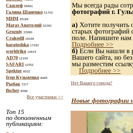
Мы всегда рады сот
Скилеф
56681
фотографий г. Гуль
Галина Шаненко
51702
МНМ
35166
а)
Хотите получить о
Магаз Анатолий
32292
старых фотографий с
Grozniy
22990
поле. Напишите нам 
Crakodil
19166
Подробнее >>
haratoshka
17292
б)
Если Вы нашли в р
worldriko
14815
Вашего сайта, но без
AD70
12104
мы разместим ссылку
SAFARI
11552
Подробнее >>
Spektor
8532
Ігор Кузьменко
8485
Нет Вашего города?
Рыбак
7377
fischer
6098
Все участники >>
Новые фотографии н
Топ 15
по дополненным
публикациям: