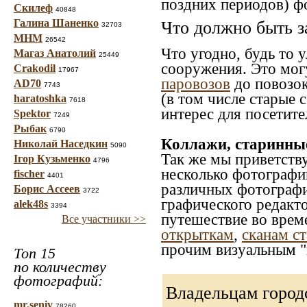
поздних периодов) ф
Скилеф
40848
Галина Шаненко
Что должно быть з
32703
МНМ
26542
Что угодно, будь то 
Магаз Анатолий
25449
сооружения. Это мог
Crakodil
17967
паровозов
до повозок
AD70
7743
(в том числе старые 
haratoshka
7618
интерес для посетите
Spektor
7249
Рыбак
6790
Коллажи, старинны
Николай Наседкин
5090
Так же мы приветств
Ігор Кузьменко
4796
несколько фотографи
fischer
4401
различных фотографий
Борис Ассеев
3722
графического редакто
alek48s
3394
путешествие во врем
Все участники >>
открыткам
,
сканам с
прочим визуальным "
Топ 15
по количеству
фотографий:
Владельцам город
mr.seniv
78260