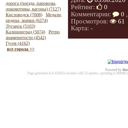
дорога (поезда, паровозы,
Рейтинг:
0
локомотивы, вагоны) (7127)
Комментарии:
0
,
Кисловодск (7008)
Медали,
Просмотров:
61
ордена, значки (6274)
Луганск (5103)
Карта: -
Калининград (5074)
Ретро
знаменитости (4542)
Гусев (4162)
все города >>
Powered by
4im
Page generated in 0.452043 seconds with 23 queries, spending 0.26000