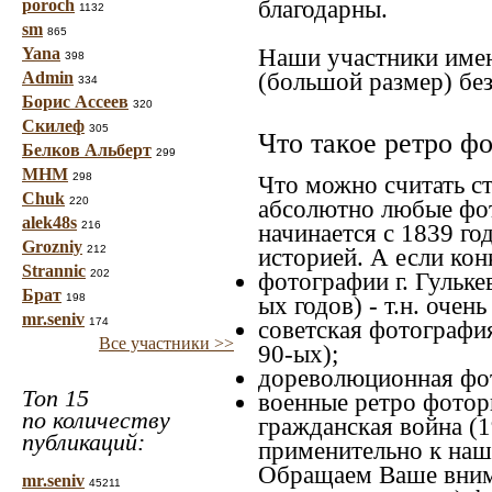
poroch
благодарны.
1132
sm
865
Yana
Наши участники имею
398
Admin
(большой размер) без
334
Борис Ассеев
320
Скилеф
305
Что такое ретро ф
Белков Альберт
299
МНМ
298
Что можно считать с
Chuk
220
абсолютно любые фот
alek48s
216
начинается с 1839 го
Grozniy
212
историей. А если конк
Strannic
202
фотографии г. Гульке
Брат
198
ых годов) - т.н. оче
mr.seniv
174
советская фотография
Все участники >>
90-ых);
дореволюционная фото
Топ 15
военные ретро фоторг
по количеству
гражданская война (1
публикаций:
применительно к наше
Обращаем Ваше внима
mr.seniv
45211