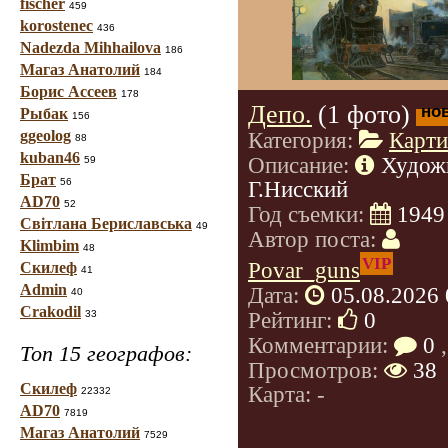
fischer
459
korostenec
436
Nadezda Mihhailova
186
Магаз Анатолий
184
Борис Ассеев
178
Депо.
(1 фото)
но
Рыбак
156
ggeolog
Категория:
Карт
88
kuban46
Описание:
Худож
59
Брат
56
Г.Нисский
AD70
52
Год съемки:
1949
Світлана Бериславська
49
Автор поста:
Klimbim
48
VIP
Povar_guns
Скилеф
41
Admin
Дата:
05.08.2026 
40
Crakodil
Рейтинг:
0
33
Комментарии:
0
,
Топ 15 географов:
Просмотров:
38
Скилеф
Карта: -
22332
AD70
7819
Магаз Анатолий
7529