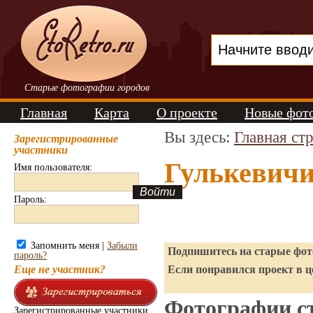
Старые фотографии городов
Главная
Карта
О проекте
Новые фот
Вы здесь:
Главная ст
Зарегистрированные
участники
Гулькевичи
Имя пользователя:
Пароль:
Запомнить меня |
Забыли
Подпишитесь на старые фото
пароль?
Еще не участник?
Если понравился проект в ц
Фотографии ст
Зарегистрированные участники