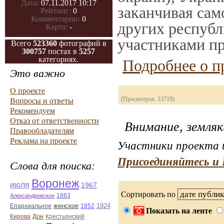
Дата:
07.11.2017 10:17
заканчивая само
Рейтинг:
0
Комментарии:
0
других республ
Карта:
-
участниками пр
Всего
523360
фотографий в
300757
постах в
5257
категориях.
Подробнее о п
Это важно
О проекте
(Просмотров: 13719)
Вопросы и ответы
Рекомендуем
Отказ от ответственности
Внимание, земляк
Правообладателям
Реклама на проекте
Участники проекта и
Присоединяйтесь и 
Слова для поиска:
Воронеж
июля
1967
Сортировать по
Александровское
1863
Епархиальное
женское
1924
1852
Показать на ленте
Дон
Кирова
Крестьянский