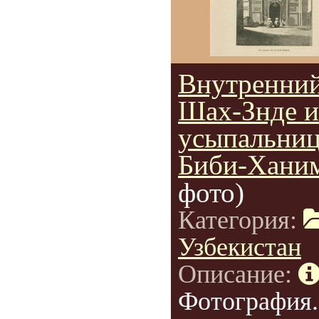
Внутренний
Шах-Знде и
усыпальни
Биби-Хани
фото)
Категория:
Узбекистан
Описание:
Фотография.