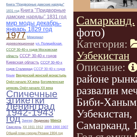
Книга "Придворные дамские наряды"
Книга "Придворные
1831 год
Самарканд.
дамские наряды" 1831 год
мир моды декабрь-
январь 1829 год
фото)
1977
Мемориал
Категория:
дореволюционная
ул. Полицейская.
СССР 30-40-х годов Московская
Узбекистан
СССР 30-40-х годов
область
Киевская область
СССР 30-40-х
Описание:
годов Сталинрад
СССР 30-40-х годов
районе рынк
Крым
Введенский женский монастырь
Орёл начало ХХ века
Богоявленская
развалин ме
церковь Орёл начало ХХ века
Спичечные
этикетки
Биби-Ханым
Ленинград
1942-1943
Узбекистан,
год
Минск
Зингер
Людиново
Самарканд, 1
Свислочь
XX 1911 1912
1899 1900 1907
Общий план города Рязани 1904 год