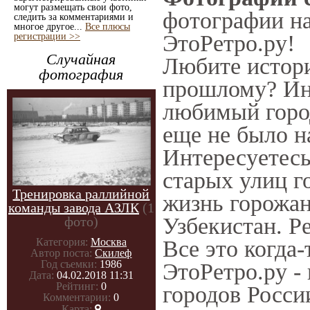
могут размещать свои фото,
фотографии нач
следить за комментариями и
многое другое...
Все плюсы
ЭтоРетро.ру!
регистрации >>
Случайная
Любите истори
фотография
прошлому? Ин
любимый город
еще не было н
Интересуетес
старых улиц г
Тренировка раллийной
жизнь горожан
команды завода АЗЛК
(1
Узбекистан. Р
фото)
Категория:
Москва
Все это когда
Автор поста:
Скилеф
Год съемки:
1986
ЭтоРетро.ру -
Дата:
04.02.2018 11:31
Рейтинг:
0
городов Росси
Комментарии:
0
Карта: