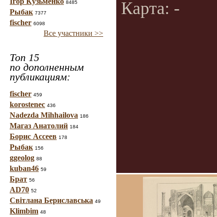
Ігор Кузьменко
Карта: -
8485
Рыбак
7377
fischer
6098
Все участники >>
Топ 15
по дополненным
публикациям:
fischer
459
korostenec
436
Nadezda Mihhailova
186
Магаз Анатолий
184
Борис Ассеев
178
Рыбак
156
ggeolog
88
kuban46
59
Брат
56
AD70
52
Світлана Бериславська
49
Klimbim
48