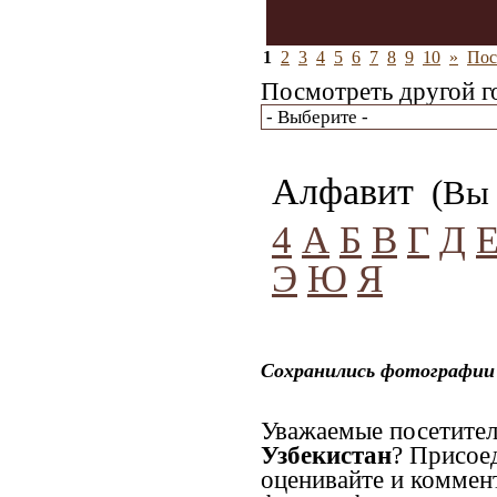
1
2
3
4
5
6
7
8
9
10
»
Пос
Посмотреть другой г
Алфавит
(Вы 
4
А
Б
В
Г
Д
Э
Ю
Я
Сохранились фотографии 
Уважаемые посетител
Узбекистан
? Присое
оценивайте и коммен