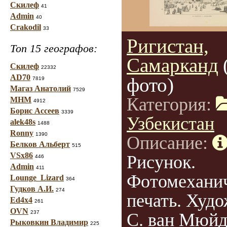
Скилеф
41
Admin
40
Crakodil
33
Ригистан,
Топ 15 географов:
Самарканд
Скилеф
22332
AD70
фото)
7819
Магаз Анатолий
7529
Категория:
МНМ
4912
Борис Ассеев
3339
Узбекистан
alek48s
1488
Ronny
1390
Описание:
Белков Альберт
515
VSx86
Рисунок.
446
Admin
411
Фотомехани
Lounge_Lizard
364
Гудков А.И.
274
печать. Худ
Ed4x4
261
OVN
237
С. ван Мюйд
Рыковкин Владимир
225