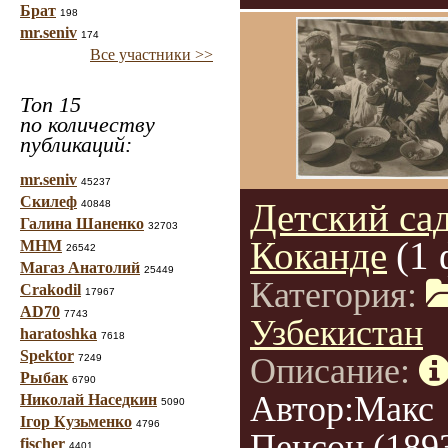
Брат
198
mr.seniv
174
Все участники >>
Топ 15
по количеству
публикаций:
mr.seniv
45237
Скилеф
Детский сад
40848
Галина Шаненко
32703
Коканде
(1 
МНМ
26542
Магаз Анатолий
25449
Категория:
Crakodil
17967
AD70
7743
Узбекистан
haratoshka
7618
Spektor
Описание:
7249
Рыбак
6790
Автор:Макс
Николай Наседкин
5090
Ігор Кузьменко
4796
Пенсон (189
fischer
4401