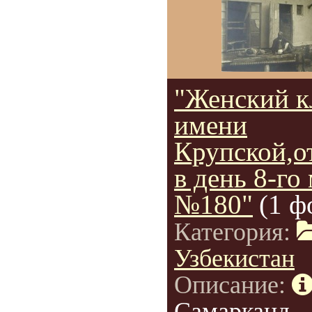
"Женский к
имени
Крупской,о
в день 8-го
№180"
(1 ф
Категория:
Узбекистан
Описание:
Самарканд.