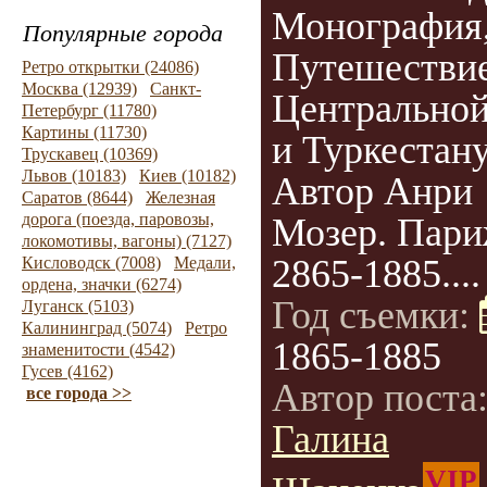
Монография
Популярные города
Путешествие
Ретро открытки (24086)
Москва (12939)
Санкт-
Центральной
Петербург (11780)
Картины (11730)
и Туркестану
Трускавец (10369)
Львов (10183)
Киев (10182)
Автор Анри
Саратов (8644)
Железная
дорога (поезда, паровозы,
Мозер. Пари
локомотивы, вагоны) (7127)
2865-1885....
Кисловодск (7008)
Медали,
ордена, значки (6274)
Год съемки:
Луганск (5103)
Калининград (5074)
Ретро
1865-1885
знаменитости (4542)
Гусев (4162)
Автор поста
все города >>
Галина
VIP