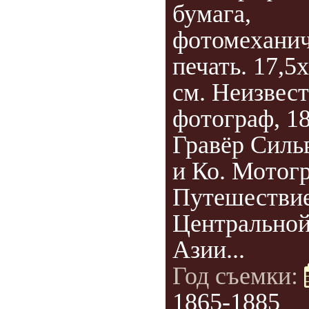
бумага,
фотомеханич
печать. 17,5
см. Неизвес
фотограф, 18
Гравёр Силь
и Ко. Мотог
Путешествие
Центрально
Азии...
Год съемки:
1865-1885