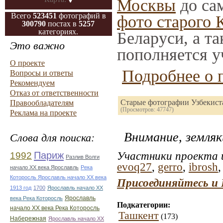
Москвы
до сам
Всего
523451
фотографий в
фото старого 
300790
постах в
5257
категориях.
Беларуси, а т
Это важно
пополняется у
О проекте
Подробнее о 
Вопросы и ответы
Рекомендуем
Отказ от ответственности
Старые фотографии Узбекист
Правообладателям
(Просмотров: 47747)
Реклама на проекте
Внимание, земляк
Слова для поиска:
1992
Париж
Участники проекта и
Разлив Волги
evoq27
,
gerro
,
ibrosh
начало ХХ века Ярославль
Река
Которосль Ярославль начало ХХ века
Присоединяйтесь и 
1913 год
1700
Ярославль начало ХХ
Ярославль
века Река Которосль
Подкатегории:
начало ХХ века Река Которосль
Ташкент
(173)
Набережная
Ярославль начало ХХ