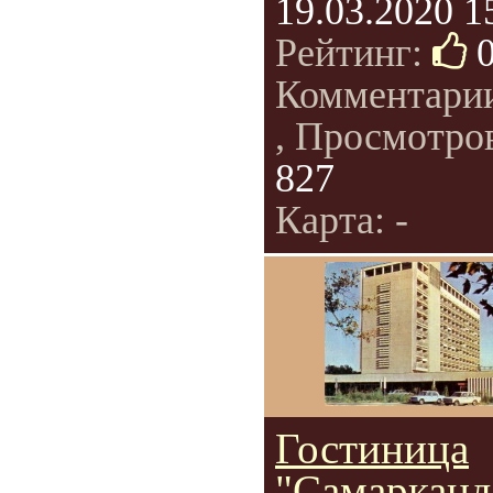
19.03.2020 1
Рейтинг:
Комментари
, Просмотро
827
Карта: -
Гостиница
"Самарканд