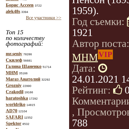
Борис Ассеев
3722
1959).
alek48s
3394
Все участники >>
Год съемки:
1921
Топ 15
по количеству
Автор поста
фотографий:
VIP
mr.seniv
МНМ
78286
Скилеф
56681
Дата:
Галина Шаненко
51714
МНМ
35166
24.01.2021 1
Магаз Анатолий
32292
Grozniy
22990
Рейтинг:
Crakodil
19166
Комментари
haratoshka
17292
worldriko
14815
, Просмотро
AD70
12104
SAFARI
11552
788
Spektor
8532