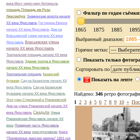
века Мост через реку Которосль
площадь Площадь им.Розы
Фильтр по годам съёмки
Люксембург
Знаменские ворота начало
ХХ века Ярославль
Гостиница Европа
1865
1875
1885
189
начало ХХ века Ярославль
Дом на
Власьевской улице начало ХХ века
Выбранный диапазон:
Власьевская улица
Ярославль
начало ХХ века Ярославль
Горячие метки:
Театральная площадь начало ХХ века
Показать только фотогра
Ярославль
Здание театра в Ярославле
начало ХХ века Ярославль
Сортировать по
Театральная площадь
Казанский
Показать на ленте
бульвар
Сад на Казанском начало ХХ
века Ярославль
Сад на Казанском
Найдено:
346
ретро фотограф
бульваре начало ХХ века Ярославль
Угол улиц Стрелецкой и Романовской
1
2
3
4
5
6
7
8
9
10
»
Пос
Дом на улице Романовской начало ХХ
Свадьба
века Ярославль
Улица
Романовская Ярославль начало ХХ
века
Пожарная часть Ярославль
начало ХХ века
конструктивизм
Книга
"Придворные дамские наряды" 1801 год