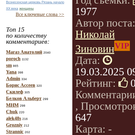
Год съемки:
Вознесенская церковь Рязань начало
1977
ХХ века
женщины
Все ключевые слова >>
Автор поста
Топ 15
Николай
по количеству
комментариев:
VIP
Зиновин
Магаз Анатолий
2040
Дата:
poroch
1132
sm
865
19.03.2025 0
Yana
398
Admin
Рейтинг:
334
Борис Ассеев
320
Комментари
Скилеф
305
Белков Альберт
299
, Просмотро
МНМ
298
Chuk
220
647
alek48s
216
Grozniy
Карта: -
212
Strannic
202