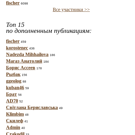
fischer
6098
Все участники >>
Топ 15
по дополненным публикациям:
fischer
459
korostenec
436
Nadezda Mihhailova
186
Магаз Анатолий
184
Борис Ассеев
178
Рыбак
156
ggeolog
88
kuban46
59
Брат
56
AD70
52
Світлана Бериславська
49
Klimbim
48
Скилеф
41
Admin
40
Crakodil
33