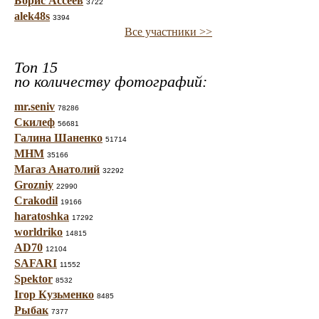
Борис Ассеев
3722
alek48s
3394
Все участники >>
Топ 15
по количеству фотографий:
mr.seniv
78286
Скилеф
56681
Галина Шаненко
51714
МНМ
35166
Магаз Анатолий
32292
Grozniy
22990
Crakodil
19166
haratoshka
17292
worldriko
14815
AD70
12104
SAFARI
11552
Spektor
8532
Ігор Кузьменко
8485
Рыбак
7377