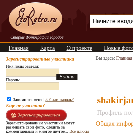
Старые фотографии городов
Главная
Карта
О проекте
Новые фот
Вы здесь:
Главная
Зарегистрированные участники
Имя пользователя:
Пароль:
shakirja
Запомнить меня |
Забыли пароль?
Еще не участник?
Профиль пол
Общая инфор
Зарегистрированные участники могут
размещать свои фото, следить за
комментариями и многое другое...
Все плюсы