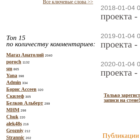
Все ключевые слова >>
2018-01-04 
проекта -
2019-01-04 
Топ 15
проекта -
по количеству комментариев:
Магаз Анатолий
2040
poroch
2020-01-04 
1132
sm
проекта -
865
Yana
398
Admin
334
Борис Ассеев
320
Только зарегис
Скилеф
305
записи на стене!
Белков Альберт
299
МНМ
298
Chuk
220
alek48s
216
Grozniy
212
Публикации 
Strannic
202