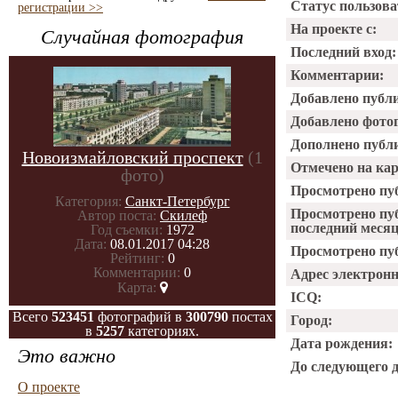
Статус пользова
регистрации >>
На проекте с:
Случайная фотография
Последний вход:
Комментарии:
Добавлено публ
Добавлено фото
Дополнено публ
Новоизмайловский проспект
(1
Отмечено на ка
фото)
Просмотрено пу
Категория:
Санкт-Петербург
Просмотрено пу
Автор поста:
Скилеф
последний месяц
Год съемки:
1972
Дата:
08.01.2017 04:28
Просмотрено пуб
Рейтинг:
0
Комментарии:
0
Адрес электрон
Карта:
ICQ:
Всего
523451
фотографий в
300790
постах
Город:
в
5257
категориях.
Дата рождения:
Это важно
До следующего 
О проекте