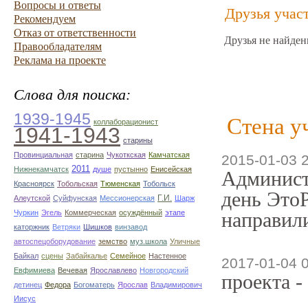
Вопросы и ответы
Друзья учас
Рекомендуем
Отказ от ответственности
Друзья не найден
Правообладателям
Реклама на проекте
Слова для поиска:
1939-1945
Стена у
коллаборационист
1941-1943
старины
Провинциальная
старина
Чукоткская
Камчатская
2015-01-03 
2011
Нижнекамчатск
душе
пустынно
Енисейская
Админист
Красноярск
Тобольская
Тюменская
Тобольск
день ЭтоР
Г.И.
Алеутской
Суйфунская
Мессионерская
Шарж
Чуркин
Эгель
Коммерческая
осуждённый
этапе
направили
каторжник
Ветряки
Шишков
винзавод
автоспецоборудование
земство
муз.школа
Уличные
Байкал
сцены
Забайкалье
Семейное
Настенное
2017-01-04 
Евфимиева
Вечевая
Ярославлево
Новгородский
проекта -
детинец
Федора
Богоматерь
Ярослав
Владимирович
Иисус