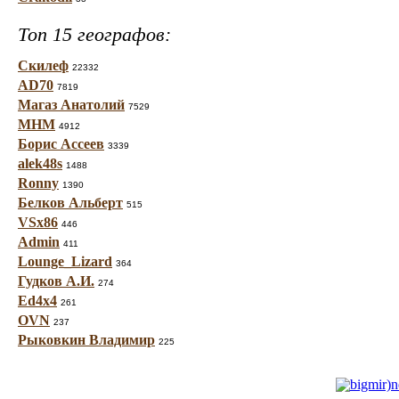
Топ 15 географов:
Скилеф
22332
AD70
7819
Магаз Анатолий
7529
МНМ
4912
Борис Ассеев
3339
alek48s
1488
Ronny
1390
Белков Альберт
515
VSx86
446
Admin
411
Lounge_Lizard
364
Гудков А.И.
274
Ed4x4
261
OVN
237
Рыковкин Владимир
225