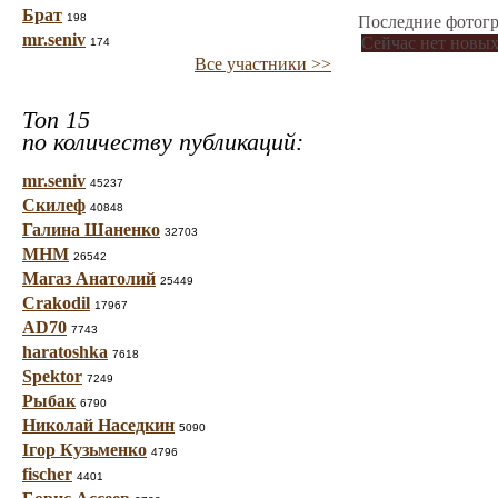
Брат
198
Последние фотогр
mr.seniv
Сейчас нет новых
174
Все участники >>
Топ 15
по количеству публикаций:
mr.seniv
45237
Скилеф
40848
Галина Шаненко
32703
МНМ
26542
Магаз Анатолий
25449
Crakodil
17967
AD70
7743
haratoshka
7618
Spektor
7249
Рыбак
6790
Николай Наседкин
5090
Ігор Кузьменко
4796
fischer
4401