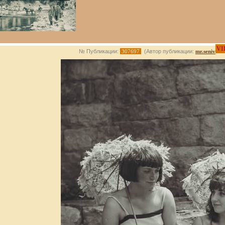
VI
№ Публикации:
307697
(Автор публикации:
mr.seniv