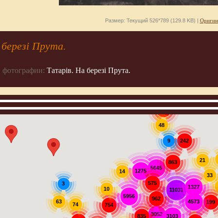
Размер: Текущий 526*789 (129.8 KB) |
Оригин
 березі Прута.
 фотографии:
Татарів. На березі Прута.
907
48
242
9
21
863
5645
1275
14
33
575
3
1327
10
11031
5956
962
63
4573
199
74
754
3052
3103
835