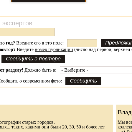
 экспертов
это год?
Введите его в это поле:
повтор?
Введите
номер публикации
(число над первой, верхней 
ет разделу!
Должно быть в:
ообщить о современном фото:
Влад
 фотографии старых городов.
Мы все
х... таких, какими они были 20, 30, 50 и более лет
колле
а)
Хот