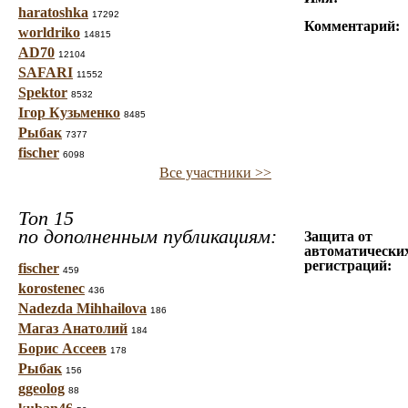
haratoshka
17292
Комментарий:
worldriko
14815
AD70
12104
SAFARI
11552
Spektor
8532
Ігор Кузьменко
8485
Рыбак
7377
fischer
6098
Все участники >>
Топ 15
по дополненным публикациям:
Защита от
автоматически
регистраций:
fischer
459
korostenec
436
Nadezda Mihhailova
186
Магаз Анатолий
184
Борис Ассеев
178
Рыбак
156
ggeolog
88