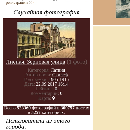
регистрации >>
Случайная фотография
Лиепая. Зерновая улица
(1 фото)
Категория:
Латвия
Автор поста:
Скилеф
Год съемки:
1905-1915
Дата:
22.09.2017 16:14
Рейтинг:
0
Комментарии:
0
Карта:
Всего
523360
фотографий в
300757
постах
в
5257
категориях.
Пользователи из этого
города: