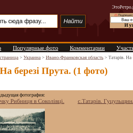
ЭтоРетро.
(!)
Подпишись
И у
о
Популярные фото
Комментарии
Участ
 страница
>
Украина
>
Ивано-Франковская область
> Татарів. На 
 На березі Прута. (1 фото)
дыдущая фотография:
ічку Рибниця в Соколівці.
с.Татарів. Гуцульщин