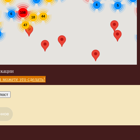
4
5
108
6
44
18
47
икации
 можете это сделать!
пост