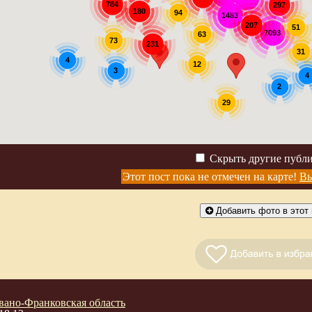
784
297
180
94
1483
207
51
7093
63
73
231
31
4
12
3
4
2
29
Скрыть другие публ
Этот пост пока не отмечен на карте!
Вы
Добавить фото в этот 
вано-Франковская область