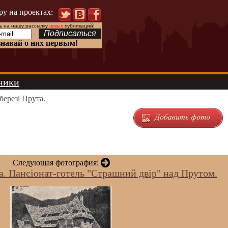
ру на проектах:
 на нашу рассылку
новых
публикаций!
знавай о них первым!
ники
березі Прута.
Следующая фотография:
а. Пансіонат-готель "Страшний двір" над Прутом.