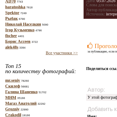
Дата:
05.07.2026 
AD70
7743
Слова для поиска
haratoshka
7618
Автор публикац
Spektor
7249
Источник:
інтерн
Рыбак
6790
Николай Наседкин
5090
Ігор Кузьменко
4796
fischer
4401
Борис Ассеев
3722
Проголо
alek48s
3394
за публикацию, если п
Все участники >>
Топ 15
Поделиться ссы
по количеству фотографий:
mr.seniv
78260
Скилеф
56681
Автор:
Галина Шаненко
51702
У этой фотогра
МНМ
35166
Магаз Анатолий
32292
Добавить 
Grozniy
22990
Crakodil
19166
Имя: