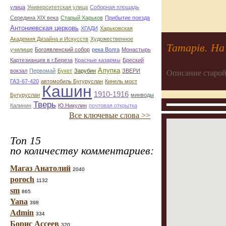
улица
Университетская улица
Соборная площадь
Середина XIX века
Старый Харьков
Прибытие поезда
Антониевская церковь
ХГАДИ
Харьковская
Академия Дизайна и Искусств
Художественное
Татарів. На
училище
Богоявленский собор
река Волга
Монастырь
Картезианцев в г.Береза
Красные казармы
Бреский
Алупка
вокзал
Первомай
Букет
Зарубин
ЗВЕРИ
Описание старой
ГАЗ-67-420
автомобиль Бугуруслан
Кинель мост
Кашин
1910-1916
Бугуруслан
минводы
Тверь
Калинин
Ю.Никулин
почтовая открытка
Все ключевые слова >>
Топ 15
по количеству комментариев:
Магаз Анатолий
2040
poroch
1132
sm
865
Yana
398
Admin
334
Борис Ассеев
320