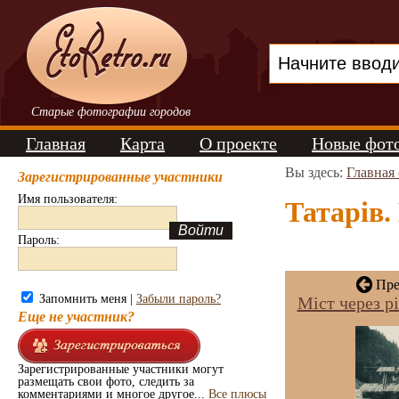
Старые фотографии городов
Главная
Карта
О проекте
Новые фот
Вы здесь:
Главная
Зарегистрированные участники
Имя пользователя:
Татарів.
Пароль:
Пре
Запомнить меня |
Забыли пароль?
Міст через р
Еще не участник?
Зарегистрированные участники могут
размещать свои фото, следить за
комментариями и многое другое...
Все плюсы