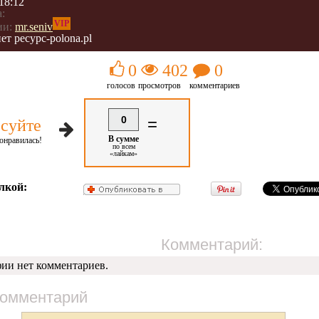
18:12
:
VIP
ии:
mr.seniv
ет ресурс-роlona.pl
0
402
0
голосов
просмотров
комментариев
0
=
суйте
В сумме
онравилась!
по всем
«лайкам»
лкой:
Комментарий:
фии нет комментариев.
комментарий