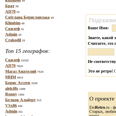
kuban46
59
Брат
56
AD70
52
Світлана Бериславська
49
Подсказки
Klimbim
48
Ваше Имя:
Скилеф
41
Admin
40
Знаете, какой 
Crakodil
33
Считаете, это 
Топ 15 географов:
Скилеф
22332
Не соответству
AD70
7819
Это не ретро!
С
Магаз Анатолий
7529
МНМ
4912
Борис Ассеев
3339
alek48s
1488
Ronny
1390
О проекте
Белков Альберт
515
VSx86
446
Eto
Retro
.ru -
Admin
Старых, любимы
411
назад.