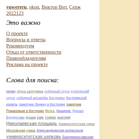
yuwereru
,
okon
,
Виктор Вит
,
Серж
2022123
Это важно
О проекте
Вопросы и ответы
Рекомендуем
Отказ от ответственности
Правообладателям
Реклама на проекте
Слова для поиска:
пилин
спуск халтурина
соборный спуск
купеческий
спуск
соборный ансамбль Костромы
Костромской
кремль
памятник Ленину в Костроме
памятник
Романовым в Костроме
Волга.
Кишинев.
Курзал
Бугуруслан
пушка
снег
стерео
анаглиф
Николаевская площадь
Университетская горка
Московская улица
Александровская колокольня
университетская церковь
Екатеринославская