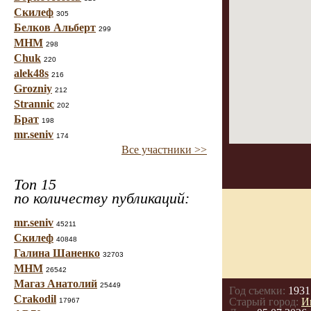
Скилеф
305
Белков Альберт
299
МНМ
298
Chuk
220
alek48s
216
Grozniy
212
Strannic
202
Брат
198
mr.seniv
174
Все участники >>
Топ 15
по количеству публикаций:
mr.seniv
45211
Скилеф
40848
Галина Шаненко
32703
МНМ
26542
Магаз Анатолий
25449
Год съемки:
1931
Crakodil
Старый город:
И
17967