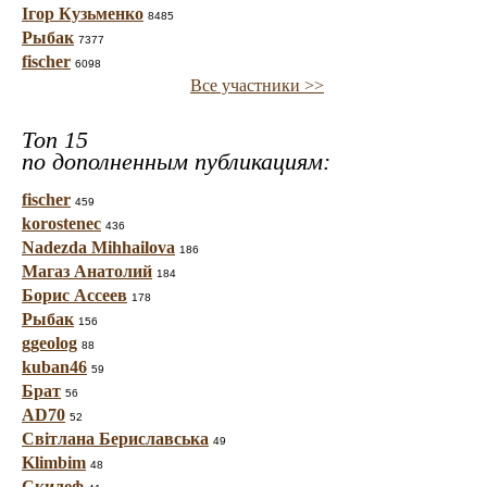
Ігор Кузьменко
8485
Рыбак
7377
fischer
6098
Все участники >>
Топ 15
по дополненным публикациям:
fischer
459
korostenec
436
Nadezda Mihhailova
186
Магаз Анатолий
184
Борис Ассеев
178
Рыбак
156
ggeolog
88
kuban46
59
Брат
56
AD70
52
Світлана Бериславська
49
Klimbim
48
Скилеф