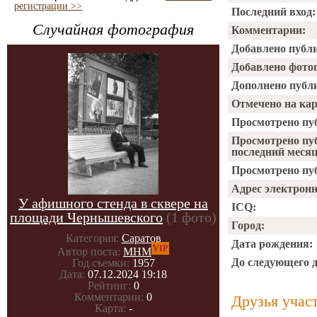
регистрации >>
Последний вход:
Случайная фотография
Комментарии:
Добавлено публ
Добавлено фото
Дополнено публ
Отмечено на ка
Просмотрено пу
Просмотрено пу
последний месяц
Просмотрено пуб
Адрес электрон
У афишного стенда в сквере на
ICQ:
площади Чернышевского
(1 фото)
Город:
Категория:
Саратов
Дата рождения:
VIP
Автор поста:
МНМ
До следующего 
Год съемки:
1957
Дата:
07.12.2024 19:18
Рейтинг:
0
Комментарии:
0
Друзья учас
Карта:
-