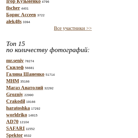
Ігор Кузьменко
4796
fischer
4401
Борис Ассеев
3722
alek48s
3394
Все участники >>
Топ 15
по количеству фотографий:
mr.seniv
78274
Скилеф
56681
Галина Шаненко
51714
МНМ
35166
Магаз Анатолий
32292
Grozniy
22990
Crakodil
19166
haratoshka
17292
worldriko
14815
AD70
12104
SAFARI
11552
Spektor
8532