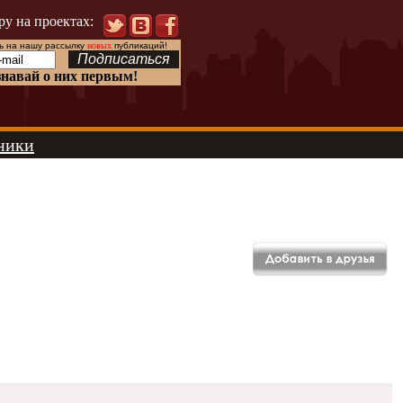
ру на проектах:
 на нашу рассылку
новых
публикаций!
знавай о них первым!
ники