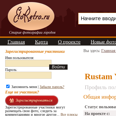
Старые фотографии городов
Главная
Карта
О проекте
Новые фот
Вы здесь:
Главная
Зарегистрированные участники
Имя пользователя:
Пароль:
Rustam 
Профиль пол
Запомнить меня |
Забыли пароль?
Еще не участник?
Общая инфор
Статус пользова
Зарегистрированные участники могут
размещать свои фото, следить за
На проекте с:
комментариями и многое другое...
Все плюсы