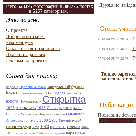
Друзья не найден
Всего
523395
фотографий в
300776
постах
в
5257
категориях.
Это важно
Стена участ
О проекте
Вопросы и ответы
-
E
2018-04-25 00:30:04
Рекомендуем
Отказ от ответственности
-
E
2019-04-25 00:30:05
Правообладателям
-
E
2020-04-25 00:30:03
Реклама на проекте
Только зарегис
Слова для поиска:
записи на стене!
барокко
Преображенский
кафедральный
Одессы
Конец
1912
Одесса
Привокзальная
лестница
Открытка
ворота
Николаевский
Публикации 
1963
монастырь
1968
Спаса
Морской
канал
Святого
Владимира
Митрофановский
Ильинская
Последние фотогр
Сейчас нет новых
Спасовская
витрина
2000
1890
Зимний
музей
1960
проспект
СанктПетербург
Уфа
Сталина
1951
1953
архитекторы
Сибирской
дороги
через
реку