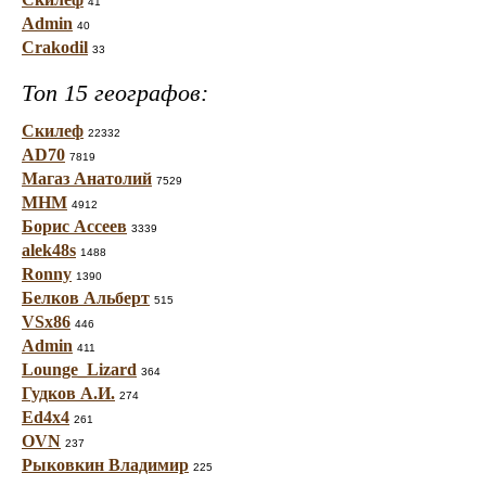
41
Admin
40
Crakodil
33
Топ 15 географов:
Скилеф
22332
AD70
7819
Магаз Анатолий
7529
МНМ
4912
Борис Ассеев
3339
alek48s
1488
Ronny
1390
Белков Альберт
515
VSx86
446
Admin
411
Lounge_Lizard
364
Гудков А.И.
274
Ed4x4
261
OVN
237
Рыковкин Владимир
225