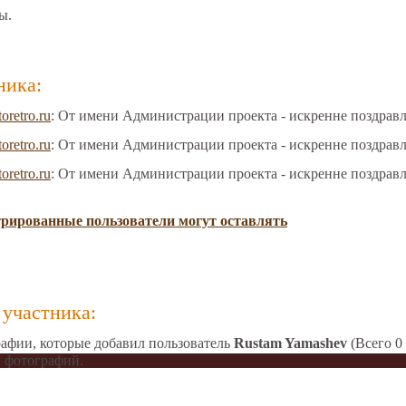
ы.
ника:
toretro.ru
: От имени Администрации проекта - искренне поздрав
toretro.ru
: От имени Администрации проекта - искренне поздрав
toretro.ru
: От имени Администрации проекта - искренне поздрав
трированные пользователи могут оставлять
участника:
афии, которые добавил пользователь
Rustam Yamashev
(Всего 0
 фотографий.