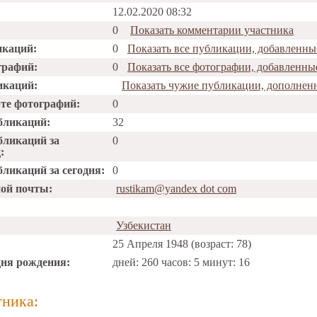
12.02.2020 08:32
0
Показать комментарии участника
икаций:
0
Показать все публикации, добавленны
графий:
0
Показать все фотографии, добавленны
икаций:
Показать чужие публикации, дополнен
рте фотографий:
0
бликаций:
32
бликаций за
0
:
ликаций за сегодня:
0
ной почты:
rustikam@yandex dot com
Узбекистан
25 Апреля 1948 (возраст: 78)
дня рождения:
дней: 260 часов: 5 минут: 16
тника: