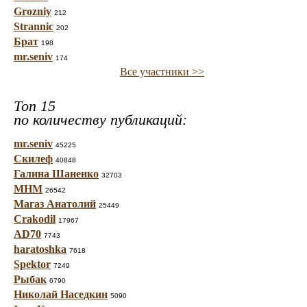
Grozniy
212
Strannic
202
Брат
198
mr.seniv
174
Все участники >>
Топ 15
по количеству публикаций:
mr.seniv
45225
Скилеф
40848
Галина Шаненко
32703
МНМ
26542
Магаз Анатолий
25449
Crakodil
17967
AD70
7743
haratoshka
7618
Spektor
7249
Рыбак
6790
Николай Наседкин
5090