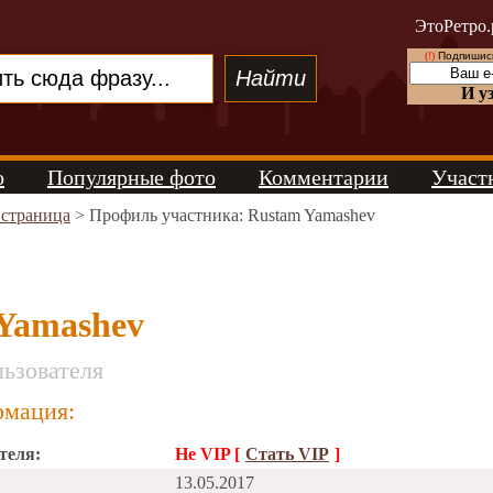
ЭтоРетро.
(!)
Подпишись
И у
о
Популярные фото
Комментарии
Участ
 страница
> Профиль участника: Rustam Yamashev
Yamashev
ьзователя
мация:
теля:
Не VIP [
Стать VIP
]
13.05.2017