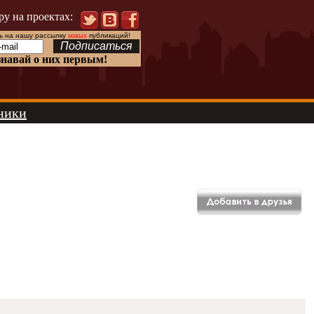
ру на проектах:
 на нашу рассылку
новых
публикаций!
знавай о них первым!
ники