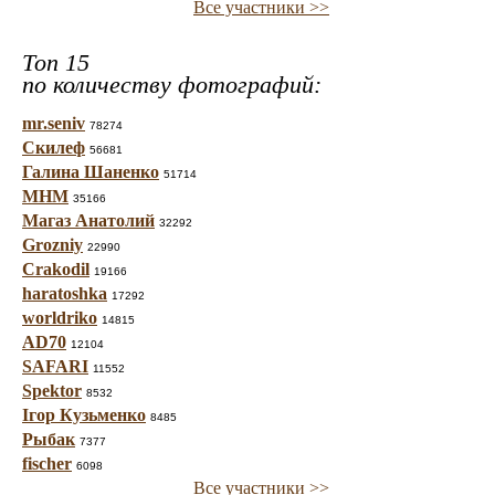
Все участники >>
Топ 15
по количеству фотографий:
mr.seniv
78274
Скилеф
56681
Галина Шаненко
51714
МНМ
35166
Магаз Анатолий
32292
Grozniy
22990
Crakodil
19166
haratoshka
17292
worldriko
14815
AD70
12104
SAFARI
11552
Spektor
8532
Ігор Кузьменко
8485
Рыбак
7377
fischer
6098
Все участники >>