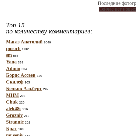
Последние фотогр
Сейчас нет новых
Топ 15
по количеству комментариев:
Магаз Анатолий
2040
poroch
1132
sm
865
Yana
398
Admin
334
Борис Ассеев
320
Скилеф
305
Белков Альберт
299
МНМ
298
Chuk
220
alek48s
216
Grozniy
212
Strannic
202
Брат
198
mr.seniv
174