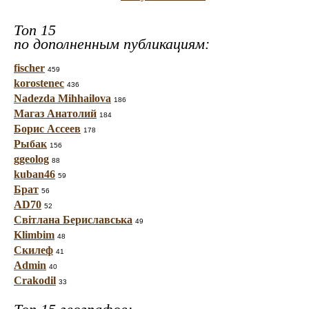
Топ 15
по дополненным публикациям:
fischer
459
korostenec
436
Nadezda Mihhailova
186
Магаз Анатолий
184
Борис Ассеев
178
Рыбак
156
ggeolog
88
kuban46
59
Брат
56
AD70
52
Світлана Бериславська
49
Klimbim
48
Скилеф
41
Admin
40
Crakodil
33