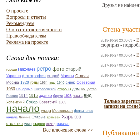
Друзья не найден
О проекте
Вопросы и ответы
Рекомендуем
Стена участ
Отказ от ответственности
Правообладателям
-
E
2015-10-26 23:30:03
Реклама на проекте
сюрприз - подроб
-
E
2016-10-27 00:30:04
Слова для поиска:
-
E
2017-10-27 00:30:03
ретро
фото
старый
Николаев
города
-
E
фотография
2018-10-27 00:30:04
Украина
Старая
старой
Москвы
Москва
1920
годы
сквер
1934
году
1940
Советская
-
E
2019-10-27 00:30:03
1950
дом
Панорама
Николаевской
стороны
общества
вид
1914
1915
здание
Россия
биржи
1928
часть
Только зарегис
Собор
Успенский
Советский
1885
начало
записи на стене!
улицы
Московская
фотоателье
Харьков
Старые
начала
Ленина
трамвай
столетия
улиц
старого
склад
магазин
Все ключевые слова >>
Публикации 