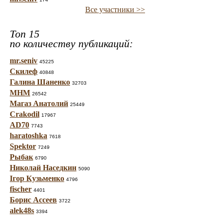
Все участники >>
Топ 15
по количеству публикаций:
mr.seniv
45225
Скилеф
40848
Галина Шаненко
32703
МНМ
26542
Магаз Анатолий
25449
Crakodil
17967
AD70
7743
haratoshka
7618
Spektor
7249
Рыбак
6790
Николай Наседкин
5090
Ігор Кузьменко
4796
fischer
4401
Борис Ассеев
3722
alek48s
3394