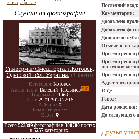
регистрации >>
Последний вход:
Случайная фотография
Комментарии:
Добавлено публ
Добавлено фото
Дополнено публ
Отмечено на ка
Просмотрено пу
Просмотрено пу
последний месяц
Универмаг Смешторга. г.Котовск,
Одесской обл. Украина.
(1 фото)
Просмотрено пуб
Адрес электрон
Категория:
Котовск
VIP
Автор поста:
Валерий Чардымов
ICQ:
Год съемки:
1968
Город:
Дата:
29.01.2018 22:16
Рейтинг:
0
Дата рождения:
Комментарии:
0
До следующего 
Карта:
Всего
523399
фотографий в
300780
постах
в
5257
категориях.
Друзья учас
Это важно