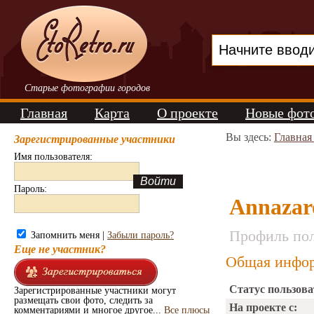
Старые фотографии городов
Главная
Карта
О проекте
Новые фот
Вы здесь:
Главная
Зарегистрированные участники
Имя пользователя:
Пароль:
Annazar
Профиль пол
Запомнить меня |
Забыли пароль?
Еще не участник?
Общая инфор
Статус пользова
Зарегистрированные участники могут
размещать свои фото, следить за
На проекте с:
комментариями и многое другое...
Все плюсы