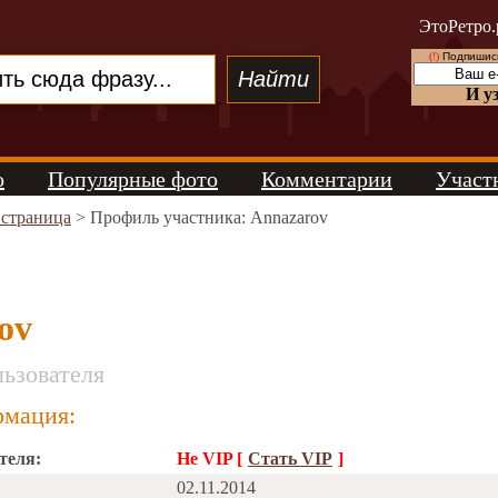
ЭтоРетро.
(!)
Подпишись
И у
о
Популярные фото
Комментарии
Участ
 страница
> Профиль участника: Annazarov
ov
ьзователя
мация:
теля:
Не VIP [
Стать VIP
]
02.11.2014