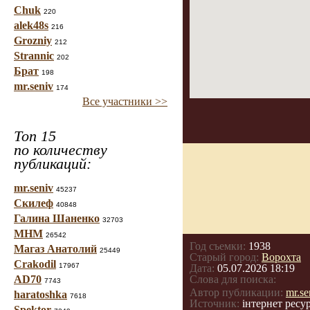
Chuk
220
alek48s
216
Grozniy
212
Strannic
202
Брат
198
mr.seniv
174
Все участники >>
Топ 15
по количеству
публикаций:
mr.seniv
45237
Скилеф
40848
Галина Шаненко
32703
МНМ
26542
Год съемки:
1938
Магаз Анатолий
25449
Старый город:
Ворохта
Crakodil
17967
Дата:
05.07.2026 18:19
AD70
Слова для поиска:
7743
Автор публикации:
mr.se
haratoshka
7618
Источник:
інтернет ресур
Spektor