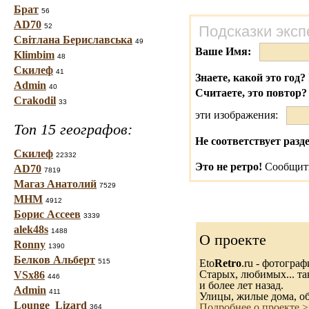
Брат
56
AD70
52
Подсказки эксп
Світлана Бериславська
49
Ваше Имя:
Klimbim
48
Скилеф
41
Знаете, какой это год?
Admin
40
Считаете, это повтор?
Crakodil
33
эти изображения:
Топ 15 географов:
Не соответствует разд
Скилеф
22332
Это не ретро!
Сообщить
AD70
7819
Магаз Анатолий
7529
МНМ
4912
Борис Ассеев
3339
alek48s
1488
О проекте
Ronny
1390
Белков Альберт
Eto
Retro
.ru - фотогра
515
Старых, любимых... та
VSx86
446
и более лет назад.
Admin
411
Улицы, жилые дома, о
Lounge_Lizard
Подробнее о проекте 
364