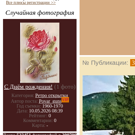
Все плюсы регистрации >>
Случайная фотография
№ Публикации:
3
С Днём рождения!
(1 фото)
Категория:
Ретро открытки
VIP
Автор поста:
Povar_guns
Год съемки:
1960-1970
Дата:
10.05.2026 08:39
Рейтинг:
0
Комментарии:
0
Карта:
-