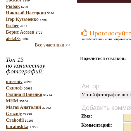
7249
Рыбак
6790
Николай Наседкин
5090
Ігор Кузьменко
4796
fischer
4401
Проголосуйт
Борис Ассеев
3722
alek48s
за публикацию, если понравилась
3394
Все участники >>
Топ 15
Поделиться ссылкой:
по количеству
фотографий:
mr.seniv
78286
Автор:
Скилеф
56681
Галина Шаненко
У этой фотографии нет 
51714
МНМ
35166
Добавить комме
Магаз Анатолий
32292
Grozniy
22990
Имя:
Crakodil
19166
Комментарий:
haratoshka
17292