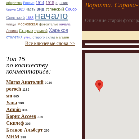
1914
1915
здание
общества
Россия
Ворохта. Справа-
вид
Собор
Успенский
биржи
1928
часть
начало
Советский
1885
Описание старой фотогр
улицы
Московская
фотоателье
начала
Харьков
Старые
Ленина
трамвай
столетия
улиц
старого
склад
магазин
Все ключевые слова >>
Топ 15
по количеству
комментариев:
Магаз Анатолий
2040
poroch
1132
sm
865
Yana
398
Admin
334
Борис Ассеев
320
Скилеф
305
Белков Альберт
299
МНМ
298