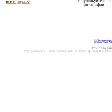
и публикуйте свои
все города >>
фотографии!
Powered by
4im
Page generated in 0.304942 seconds with 28 queries, spending 0.21300