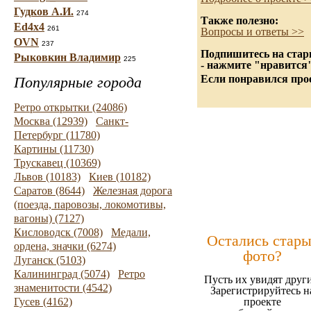
Гудков А.И.
274
Также полезно:
Ed4x4
261
Вопросы и ответы >>
OVN
237
Подпишитесь на стары
Рыковкин Владимир
225
- нажмите "нравится
Если понравился прое
Популярные города
Ретро открытки (24086)
Москва (12939)
Санкт-
Петербург (11780)
Картины (11730)
Трускавец (10369)
Львов (10183)
Киев (10182)
Саратов (8644)
Железная дорога
(поезда, паровозы, локомотивы,
вагоны) (7127)
Кисловодск (7008)
Медали,
Остались стары
ордена, значки (6274)
фото?
Луганск (5103)
Калининград (5074)
Ретро
Пусть их увидят други
знаменитости (4542)
Зарегистрируйтесь н
Гусев (4162)
проекте