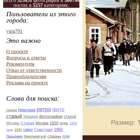
Всего
523451
фотографий в
300790
постах в
5257
категориях.
Пользователи из этого
города:
yura791
Это важно
О проекте
Вопросы и ответы
Рекомендуем
Отказ от ответственности
Правообладателям
Реклама на проекте
Слова для поиска:
ретро
фото
Николаев
города
старый
фотография
Украина
старой
Размер: 
Старая
Москва
1920
годы
Москвы
1934
1950
сквер
году
1940
Советская
дом
Панорама
Николаевской
стороны