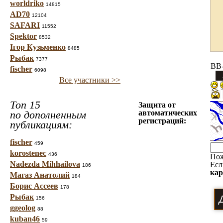
worldriko
14815
AD70
12104
SAFARI
11552
Spektor
8532
Ігор Кузьменко
8485
Рыбак
7377
BB-
fischer
6098
Все участники >>
Топ 15
Защита от
по дополненным
автоматических
регистраций:
публикациям:
fischer
459
korostenec
436
Пож
Nadezda Mihhailova
Есл
186
кар
Магаз Анатолий
184
Борис Ассеев
178
Рыбак
156
ggeolog
88
kuban46
59