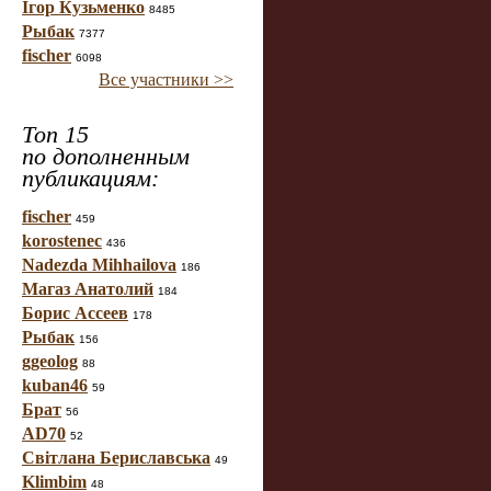
Ігор Кузьменко
8485
Рыбак
7377
fischer
6098
Все участники >>
Топ 15
по дополненным
публикациям:
fischer
459
korostenec
436
Nadezda Mihhailova
186
Магаз Анатолий
184
Борис Ассеев
178
Рыбак
156
ggeolog
88
kuban46
59
Брат
56
AD70
52
Світлана Бериславська
49
Klimbim
48