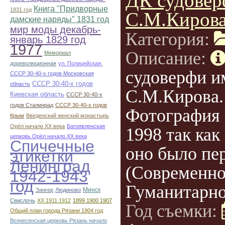
ДК судовер
Книга "Придворные
1831 год
С.М.Киров
дамские наряды" 1831 год
мир моды декабрь-
Категория:
январь 1829 год
1977
Описание:
Мемориал
дореволюционная
ул. Полицейская.
судоверфи и
СССР 30-40-х годов Московская
СССР 30-40-х годов
область
С.М.Кирова.
Киевская область
СССР 30-40-х
годов Сталинрад
СССР 30-40-х годов
Фотография 
Крым
Введенский женский монастырь
Орёл начало ХХ века
Богоявленская
1998 так как
церковь Орёл начало ХХ века
Спичечные
оно было пе
этикетки
Ленинград
(Современн
1942-1943
год
Гуманитарно
Минск
Зингер
Людиново
Свислочь
XX 1911 1912
1899 1900 1907
Год съемки:
Общий план города Рязани 1904 год
Вознесенская церковь Рязань начало