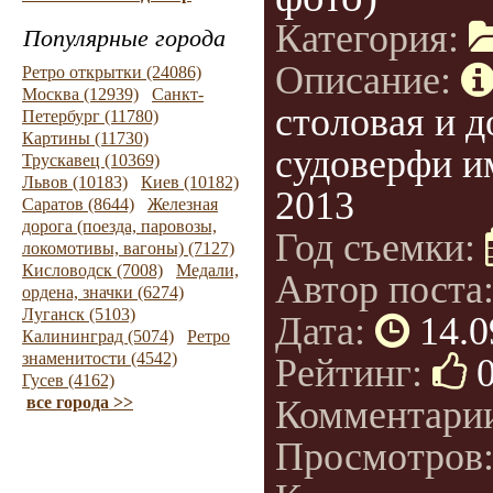
Категория:
Популярные города
Описание:
Ретро открытки (24086)
Москва (12939)
Санкт-
столовая и д
Петербург (11780)
Картины (11730)
судоверфи им
Трускавец (10369)
Львов (10183)
Киев (10182)
2013
Саратов (8644)
Железная
дорога (поезда, паровозы,
Год съемки:
локомотивы, вагоны) (7127)
Кисловодск (7008)
Медали,
Автор поста
ордена, значки (6274)
Луганск (5103)
Дата:
14.0
Калининград (5074)
Ретро
знаменитости (4542)
Рейтинг:
Гусев (4162)
все города >>
Комментари
Просмотров