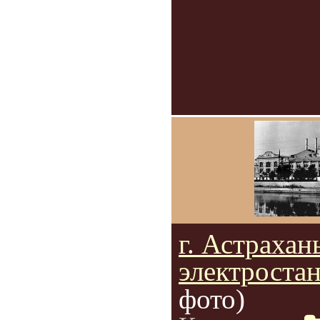
г. Астрахан
электростан
фото)