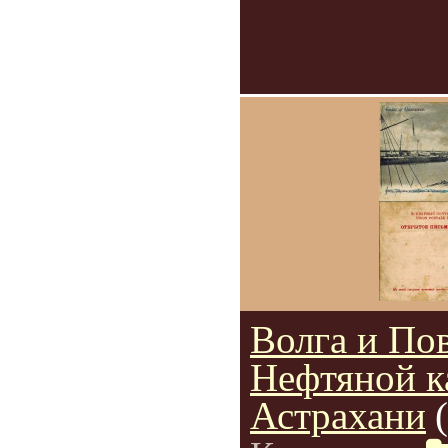
Волга и По
Нефтяной к
Астрахани