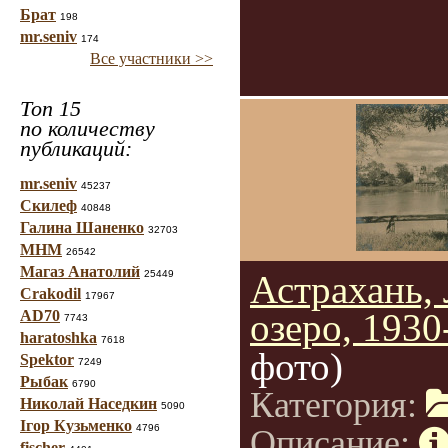
Брат
198
mr.seniv
174
Все участники >>
Топ 15
по количеству
публикаций:
mr.seniv
45237
Скилеф
40848
Галина Шаненко
32703
МНМ
26542
Магаз Анатолий
25449
Астрахань,
Crakodil
17967
озеро, 1930
AD70
7743
haratoshka
7618
фото)
Spektor
7249
Рыбак
6790
Категория:
Николай Наседкин
5090
Ігор Кузьменко
4796
Описание:
fischer