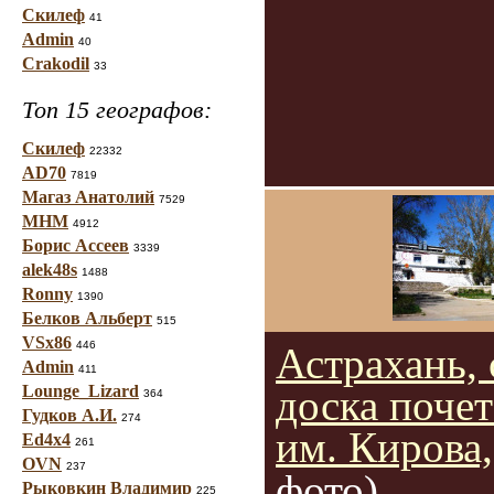
Скилеф
41
Admin
40
Crakodil
33
Топ 15 географов:
Скилеф
22332
AD70
7819
Магаз Анатолий
7529
МНМ
4912
Борис Ассеев
3339
alek48s
1488
Ronny
1390
Белков Альберт
515
VSx86
446
Астрахань, 
Admin
411
Lounge_Lizard
доска поче
364
Гудков А.И.
274
им. Кирова,
Ed4x4
261
OVN
237
фото)
Рыковкин Владимир
225