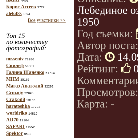
4401
Борис Ассеев
Лебединое оз
3722
alek48s
3394
1950
Все участники >>
Год съемки:
Топ 15
по количеству
Автор поста
фотографий:
Дата:
14.0
mr.seniv
78286
Рейтинг:
Скилеф
56681
Галина Шаненко
51714
Комментари
МНМ
35166
Магаз Анатолий
32292
Просмотров
Grozniy
22990
Crakodil
Карта: -
19166
haratoshka
17292
worldriko
14815
AD70
12104
SAFARI
11552
Spektor
8532