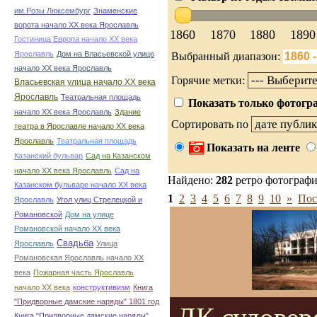
им.Розы Люксембург
Знаменские
ворота начало ХХ века Ярославль
1860
1870
1880
1890
Гостиница Европа начало ХХ века
Ярославль
Дом на Власьевской улице
Выбранный диапазон:
начало ХХ века Ярославль
Горячие метки:
Власьевская улица начало ХХ века
Ярославль
Театральная площадь
Показать только фотогра
начало ХХ века Ярославль
Здание
Сортировать по
театра в Ярославле начало ХХ века
Ярославль
Театральная площадь
Показать на ленте
Казанский бульвар
Сад на Казанском
начало ХХ века Ярославль
Сад на
Найдено:
282
ретро фотограф
Казанском бульваре начало ХХ века
1
2
3
4
5
6
7
8
9
10
»
Пос
Ярославль
Угол улиц Стрелецкой и
Романовской
Дом на улице
Романовской начало ХХ века
Свадьба
Ярославль
Улица
Романовская Ярославль начало ХХ
века
Пожарная часть Ярославль
начало ХХ века
конструктивизм
Книга
"Придворные дамские наряды" 1801 год
Книга "Придворные дамские наряды"