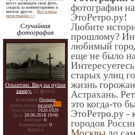
могут размещать свои фото,
фотографии нач
следить за комментариями и
многое другое...
Все плюсы
ЭтоРетро.ру!
регистрации >>
Любите истори
Случайная
фотография
прошлому? Инт
любимый город
еще не было на
Интересуетес
старых улиц г
жизнь горожан
Ольштин. Вид на руїни
замку.
(2 фото)
Астрахань. Рет
Категория:
Польша
это когда-то б
VIP
Автор поста:
mr.seniv
Год съемки:
1920-1929
ЭтоРетро.ру -
Дата:
20.06.2018 19:00
Рейтинг:
0
городов Росси
Комментарии:
0
Карта:
-
Москвы
до сам