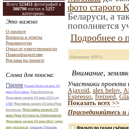
Всего
523451
фотографий в
фото старого 
300790
постах в
5257
категориях.
Беларуси, а та
Это важно
пополняется у
О проекте
Подробнее о 
Вопросы и ответы
Рекомендуем
Отказ от ответственности
Правообладателям
(Просмотров: 105972)
Реклама на проекте
Внимание, земляк
Слова для поиска:
Участники проекта и
Париж
Разлив Волги начало ХХ
Ajaxoid
,
alex belov
,
Al
века Ярославль
Река Которосль
Espresso
,
freizerd
,
Gla
Ярославль начало ХХ века 1913 год
Показать всех >>
1700
Ярославль начало ХХ века Река
Ярославль начало ХХ
Которосль
Присоединяйтесь и 
века Река Которосль Набережная
Ярославль начало ХХ века Мост через
Фильтр по годам съёмки
реку Которосль
площадь Площадь