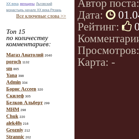
Автор поста
ХХ века
женщины
Льговский
монастырь начало ХХ века Рязань
Дата:
01.0
Все ключевые слова >>
Рейтинг:
Топ 15
Комментари
по количеству
комментариев:
Просмотров
Магаз Анатолий
2040
Карта: -
poroch
1132
sm
865
Yana
398
Admin
334
Борис Ассеев
320
Скилеф
305
Белков Альберт
299
МНМ
298
Chuk
220
alek48s
216
Grozniy
212
Strannic
202