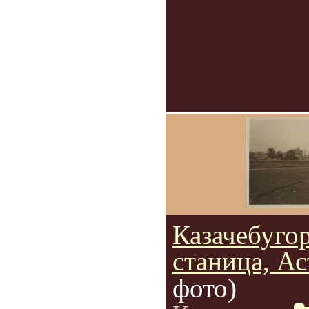
Казачебуго
станица, Ас
фото)