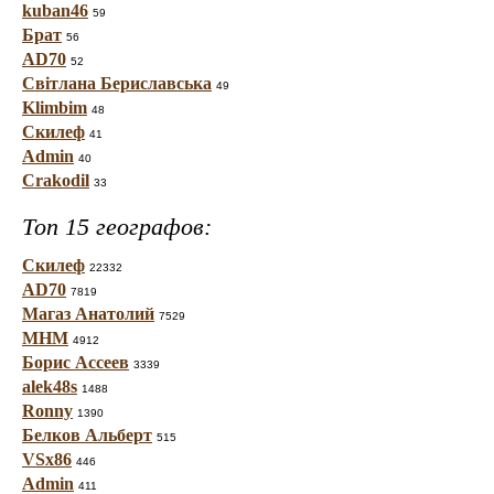
kuban46
59
Брат
56
AD70
52
Світлана Бериславська
49
Klimbim
48
Скилеф
41
Admin
40
Crakodil
33
Топ 15 географов:
Скилеф
22332
AD70
7819
Магаз Анатолий
7529
МНМ
4912
Борис Ассеев
3339
alek48s
1488
Ronny
1390
Белков Альберт
515
VSx86
446
Admin
411