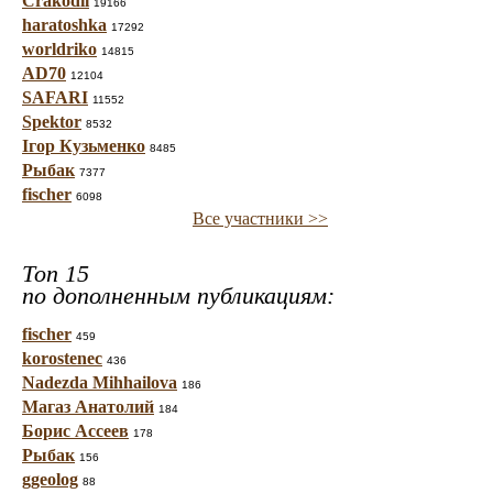
Crakodil
19166
haratoshka
17292
worldriko
14815
AD70
12104
SAFARI
11552
Spektor
8532
Ігор Кузьменко
8485
Рыбак
7377
fischer
6098
Все участники >>
Топ 15
по дополненным публикациям:
fischer
459
korostenec
436
Nadezda Mihhailova
186
Магаз Анатолий
184
Борис Ассеев
178
Рыбак
156
ggeolog
88