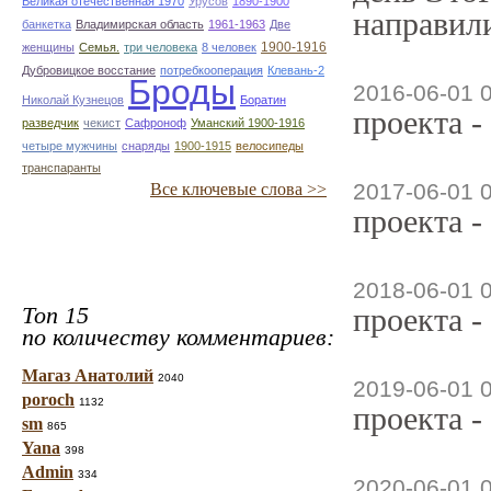
Великая отечественная 1970
Урусов
1890-1900
направили
банкетка
Владимирская область
1961-1963
Две
1900-1916
женщины
Семья.
три человека
8 человек
Дубровицкое восстание
потребкооперация
Клевань-2
Броды
2016-06-01 
Николай Кузнецов
Боратин
проекта -
разведчик
чекист
Сафроноф
Уманский 1900-1916
четыре мужчины
снаряды
1900-1915
велосипеды
транспаранты
2017-06-01 
Все ключевые слова >>
проекта -
2018-06-01 
Топ 15
проекта -
по количеству комментариев:
Магаз Анатолий
2040
2019-06-01 
poroch
1132
проекта -
sm
865
Yana
398
Admin
334
2020-06-01 