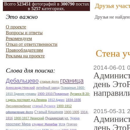
Всего
523451
фотографий в
300790
постах
Друзья учас
в
5257
категориях.
Это важно
Друзья не найден
О проекте
Вопросы и ответы
Рекомендуем
Отказ от ответственности
Правообладателям
Стена у
Реклама на проекте
2014-06-01 
Слова для поиска:
Админист
граница
Дебальцево
день ЭтоР
старые фото
Александр Невский
литейный завод
Пожарные.1900-
направили
1910 Здание управы
1900-1910.Пожарные
Луганск В 20-
г.здесь построят д.к.Ленина
1912 Адрес
1934-1936
Лисхимкомбинат
старый Луганск
1900-1912
2015-05-31 
Старый Кишинев
оформление фото
1900-1905
1914-
Админист
1916
1900-1917 Уманский
Пушкинская ул.
Чуюна
проспект Мира
студент Жеребак
Устя
Плятер
день ЭтоР