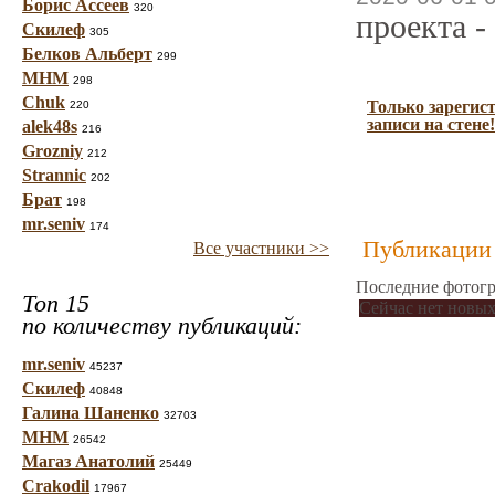
Борис Ассеев
320
проекта -
Скилеф
305
Белков Альберт
299
МНМ
298
Chuk
Только зарегис
220
записи на стене!
alek48s
216
Grozniy
212
Strannic
202
Брат
198
mr.seniv
174
Публикации 
Все участники >>
Последние фотогр
Топ 15
Сейчас нет новых
по количеству публикаций:
mr.seniv
45237
Скилеф
40848
Галина Шаненко
32703
МНМ
26542
Магаз Анатолий
25449
Crakodil
17967