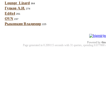
Lounge_Lizard
364
Гудков А.И.
274
Ed4x4
261
OVN
237
Рыковкин Владимир
225
Powered by
4im
Page generated in 0.209115 seconds with 31 queries, spending 0.07700