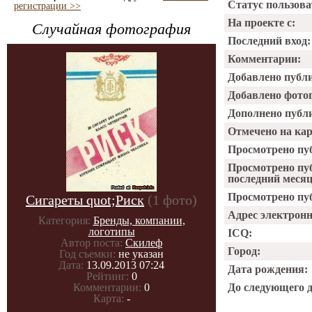
Статус пользова
регистрации >>
На проекте с:
Случайная фотография
Последний вход:
Комментарии:
Добавлено публ
Добавлено фото
Дополнено публ
Отмечено на ка
Просмотрено пу
Просмотрено пу
последний месяц
Просмотрено пуб
Сигареты quot;Риск
(1 фото)
Адрес электрон
Категория:
Бренды, компании,
логотипы
ICQ:
Автор поста:
Скилеф
Город:
Год съемки:
не указан
Дата:
13.09.2013 07:24
Дата рождения:
Рейтинг:
0
Комментарии:
0
До следующего 
Карта:
-