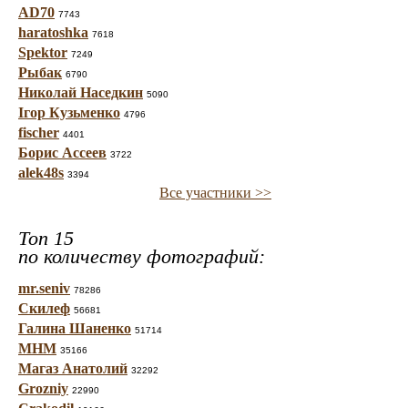
AD70
7743
haratoshka
7618
Spektor
7249
Рыбак
6790
Николай Наседкин
5090
Ігор Кузьменко
4796
fischer
4401
Борис Ассеев
3722
alek48s
3394
Все участники >>
Топ 15
по количеству фотографий:
mr.seniv
78286
Скилеф
56681
Галина Шаненко
51714
МНМ
35166
Магаз Анатолий
32292
Grozniy
22990