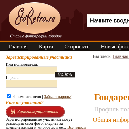
Старые фотографии городов
Главная
Карта
О проекте
Новые фот
Вы здесь:
Главная
Зарегистрированные участники
Имя пользователя:
Пароль:
Гондаре
Запомнить меня |
Забыли пароль?
Еще не участник?
Профиль пол
Общая инфор
Зарегистрированные участники могут
размещать свои фото, следить за
комментариями и многое другое...
Все плюсы