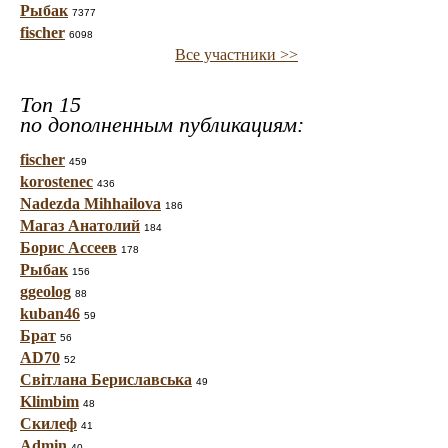
Рыбак
7377
fischer
6098
Все участники >>
Топ 15
по дополненным публикациям:
fischer
459
korostenec
436
Nadezda Mihhailova
186
Магаз Анатолий
184
Борис Ассеев
178
Рыбак
156
ggeolog
88
kuban46
59
Брат
56
AD70
52
Світлана Бериславська
49
Klimbim
48
Скилеф
41
Admin
40