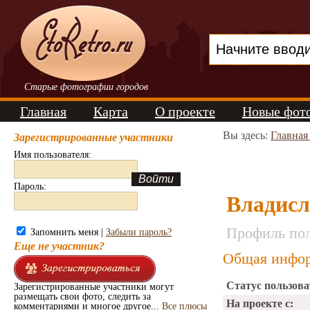
Старые фотографии городов
Главная
Карта
О проекте
Новые фот
Вы здесь:
Главная
Зарегистрированные участники
Имя пользователя:
Пароль:
Владисл
Профиль пол
Запомнить меня |
Забыли пароль?
Еще не участник?
Общая инфор
Статус пользова
Зарегистрированные участники могут
размещать свои фото, следить за
На проекте с:
комментариями и многое другое...
Все плюсы