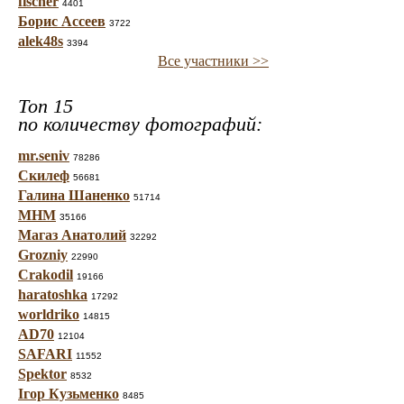
fischer
4401
Борис Ассеев
3722
alek48s
3394
Все участники >>
Топ 15
по количеству фотографий:
mr.seniv
78286
Скилеф
56681
Галина Шаненко
51714
МНМ
35166
Магаз Анатолий
32292
Grozniy
22990
Crakodil
19166
haratoshka
17292
worldriko
14815
AD70
12104
SAFARI
11552
Spektor
8532
Ігор Кузьменко
8485