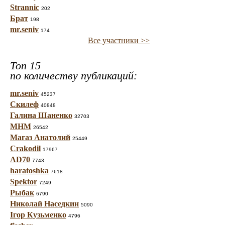
Strannic
202
Брат
198
mr.seniv
174
Все участники >>
Топ 15
по количеству публикаций:
mr.seniv
45237
Скилеф
40848
Галина Шаненко
32703
МНМ
26542
Магаз Анатолий
25449
Crakodil
17967
AD70
7743
haratoshka
7618
Spektor
7249
Рыбак
6790
Николай Наседкин
5090
Ігор Кузьменко
4796