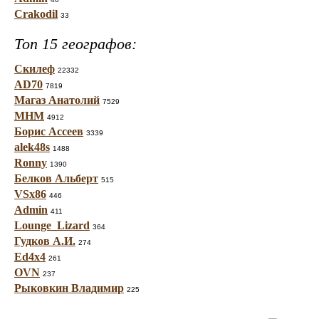
Crakodil
33
Топ 15 географов:
Скилеф
22332
AD70
7819
Магаз Анатолий
7529
МНМ
4912
Борис Ассеев
3339
alek48s
1488
Ronny
1390
Белков Альберт
515
VSx86
446
Admin
411
Lounge_Lizard
364
Гудков А.И.
274
Ed4x4
261
OVN
237
Рыковкин Владимир
225