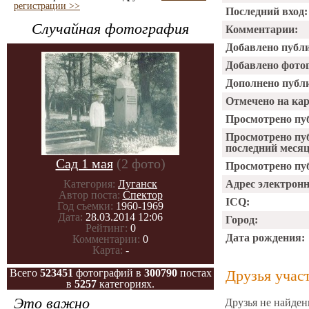
регистрации >>
Последний вход:
Случайная фотография
Комментарии:
Добавлено публ
Добавлено фото
Дополнено публ
Отмечено на ка
Просмотрено пу
Просмотрено пу
последний месяц
Сад 1 мая
(2 фото)
Просмотрено пуб
Категория:
Луганск
Адрес электрон
Автор поста:
Спектор
ICQ:
Год съемки:
1960-1969
Дата:
28.03.2014 12:06
Город:
Рейтинг:
0
Дата рождения:
Комментарии:
0
Карта:
-
Всего
523451
фотографий в
300790
постах
Друзья учас
в
5257
категориях.
Это важно
Друзья не найден