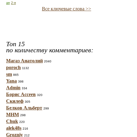
ая
2-я
Все ключевые слова >>
Топ 15
по количеству комментариев:
Магаз Анатолий
2040
poroch
1132
sm
865
Yana
398
Admin
334
Борис Ассеев
320
Скилеф
305
Белков Альберт
299
МНМ
298
Chuk
220
alek48s
216
Grozniy
212