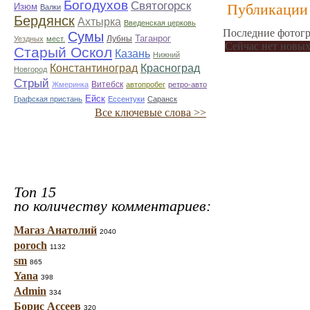
Богодухов
Святогорск
Публикации 
Изюм
Валки
Бердянск
Ахтырка
Введенская церковь
Последние фотогр
Сумы
Таганрог
Лубны
Уездных
мест.
Сейчас нет новых
Старый Оскол
Казань
Нижний
Константиноград
Красноград
Новгород
Стрый
Витебск
Жмеринка
автопробег
ретро-авто
Ейск
Графская пристань
Ессентуки
Саранск
Все ключевые слова >>
Топ 15
по количеству комментариев:
Магаз Анатолий
2040
poroch
1132
sm
865
Yana
398
Admin
334
Борис Ассеев
320