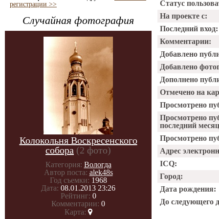
Статус пользова
регистрации >>
На проекте с:
Случайная фотография
Последний вход:
Комментарии:
Добавлено публ
Добавлено фото
Дополнено публ
Отмечено на ка
Просмотрено пу
Просмотрено пу
последний месяц
Просмотрено пуб
Колокольня Воскресенского
собора
(2 фото)
Адрес электрон
ICQ:
Категория:
Вологда
Автор поста:
alek48s
Город:
Год съемки:
1968
Дата:
08.01.2013 23:26
Дата рождения:
Рейтинг:
0
До следующего 
Комментарии:
0
Карта: