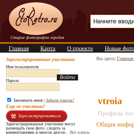
Старые фотографии городов
Главная
Карта
О проекте
Новые фот
Вы здесь:
Главная
Зарегистрированные участники
Имя пользователя:
Пароль:
vtroia
Запомнить меня |
Забыли пароль?
Еще не участник?
Профиль пол
Общая инфор
Зарегистрированные участники могут
размещать свои фото, следить за
комментариями и многое другое...
Все плюсы