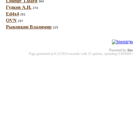
Lounge_Lizard
364
Гудков А.И.
274
Ed4x4
261
OVN
237
Рыковкин Владимир
225
Powered by
4im
Page generated in 0.211914 seconds with 31 queries, spending 0.06300