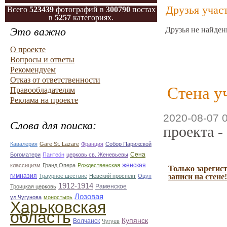
Друзья учас
Всего
523439
фотографий в
300790
постах
в
5257
категориях.
Это важно
Друзья не найден
О проекте
Вопросы и ответы
Рекомендуем
Отказ от ответственности
Стена у
Правообладателям
Реклама на проекте
2020-08-07 
Слова для поиска:
проекта -
Кавалерия
Gare St. Lazare
Франция
Собор Парижской
Сена
Богоматери
Пантео́н
церковь св. Женевьевы
женская
классицизм
Гранд Опера
Рождественская
Только зарегис
гимназия
записи на стене!
Траурное шествие
Невский проспект
Оцуп
1912-1914
Раменское
Троицкая церковь
Лозовая
ул.Чугунова
моностырь
Харьковская
область
Купянск
Волчанск
Чугуев