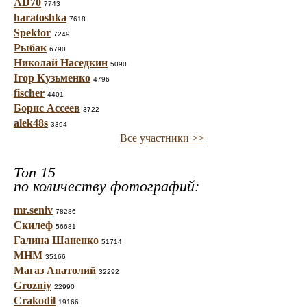
AD70
7743
haratoshka
7618
Spektor
7249
Рыбак
6790
Николай Наседкин
5090
Ігор Кузьменко
4796
fischer
4401
Борис Ассеев
3722
alek48s
3394
Все участники >>
Топ 15
по количеству фотографий:
mr.seniv
78286
Скилеф
56681
Галина Шаненко
51714
МНМ
35166
Магаз Анатолий
32292
Grozniy
22990
Crakodil
19166