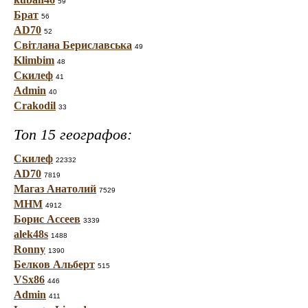
59
Брат
56
AD70
52
Світлана Бериславська
49
Klimbim
48
Скилеф
41
Admin
40
Crakodil
33
Топ 15 географов:
Скилеф
22332
AD70
7819
Магаз Анатолий
7529
МНМ
4912
Борис Ассеев
3339
alek48s
1488
Ronny
1390
Белков Альберт
515
VSx86
446
Admin
411