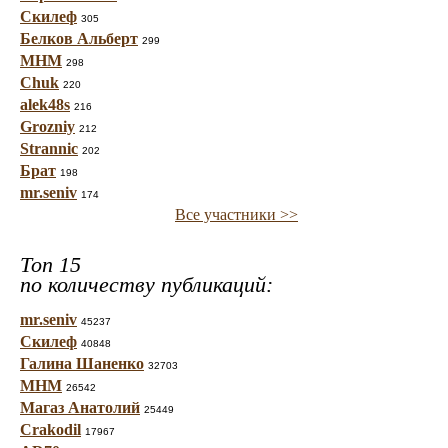
Скилеф
305
Белков Альберт
299
МНМ
298
Chuk
220
alek48s
216
Grozniy
212
Strannic
202
Брат
198
mr.seniv
174
Все участники >>
Топ 15
по количеству публикаций:
mr.seniv
45237
Скилеф
40848
Галина Шаненко
32703
МНМ
26542
Магаз Анатолий
25449
Crakodil
17967