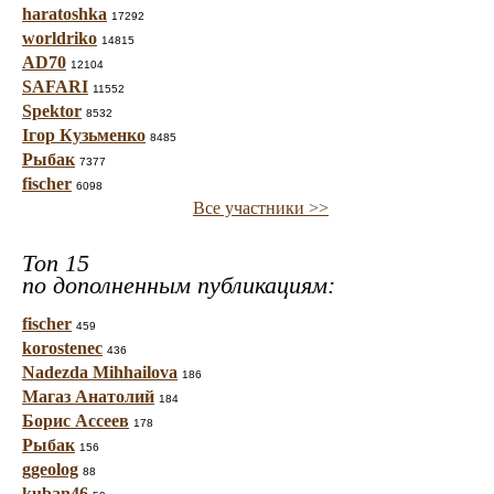
haratoshka
17292
worldriko
14815
AD70
12104
SAFARI
11552
Spektor
8532
Ігор Кузьменко
8485
Рыбак
7377
fischer
6098
Все участники >>
Топ 15
по дополненным публикациям:
fischer
459
korostenec
436
Nadezda Mihhailova
186
Магаз Анатолий
184
Борис Ассеев
178
Рыбак
156
ggeolog
88
kuban46