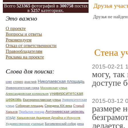
Друзья учас
Всего
523365
фотографий в
300758
постах
в
5257
категориях.
Друзья не найден
Это важно
О проекте
Вопросы и ответы
Рекомендуем
Отказ от ответственности
Стена у
Правообладателям
Реклама на проекте
2015-02-21 
Слова для поиска:
могу, так
доступе б
Николаевская площадь
снег
стерео
анаглиф
Университетская горка
Московская улица
университетская
Александровская колокольня
церковь
2015-03-12 
Екатеринославская улица
Университетская
размере 
улица
Соборная площадь
Середина XIX века
Старый
Антониевская церковь
Харьков
Прибытие поезда
безграмот
ХГАДИ
Харьковская Академия Дизайна и Искусств
делается.
Художественное училище
Богоявленский собор
река