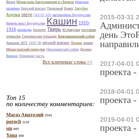
Волга
Монастырь Картезианцев в г.Береза
Красные
казармы
Бреский вокзал
Первомай
Букет
Зарубин
Алупка
ЗВЕРИ
ГАЗ-67-420
автомобиль Бугуруслан
2015-03-31 
Кашин
1910-
Админист
Кинель мост Бугуруслан
Тверь
1916
минводы
Калинин
Ю.Никулин
почтовая
день ЭтоР
открытка
Сергиевская площадь
Благовещенский собор
направили
речной вокзал
Харьков 1871
1937-38
Лопань
конкм
Монастырский переулок
Николаевский собор
Дрожки
Ванька
Пожарная часть
Все ключевые слова >>
2017-04-01 
проекта -
2018-04-01 
Топ 15
проекта -
по количеству комментариев:
Магаз Анатолий
2040
2019-04-01 
poroch
1132
проекта -
sm
865
Yana
398