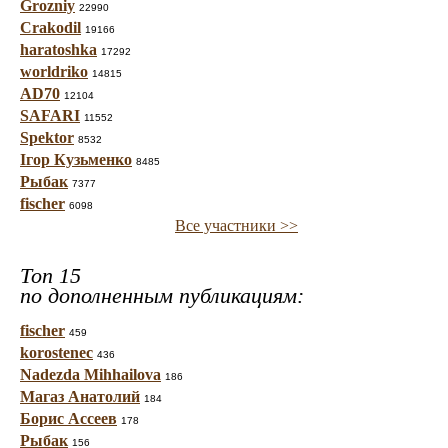
Grozniy
22990
Crakodil
19166
haratoshka
17292
worldriko
14815
AD70
12104
SAFARI
11552
Spektor
8532
Ігор Кузьменко
8485
Рыбак
7377
fischer
6098
Все участники >>
Топ 15
по дополненным публикациям:
fischer
459
korostenec
436
Nadezda Mihhailova
186
Магаз Анатолий
184
Борис Ассеев
178
Рыбак
156