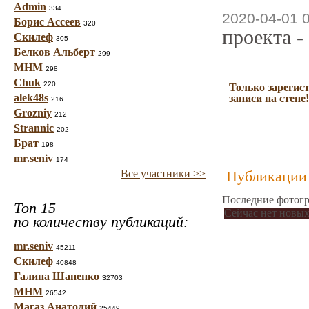
Admin
334
2020-04-01 
Борис Ассеев
320
проекта -
Скилеф
305
Белков Альберт
299
МНМ
298
Chuk
220
Только зарегис
alek48s
записи на стене!
216
Grozniy
212
Strannic
202
Брат
198
mr.seniv
174
Все участники >>
Публикации 
Последние фотогр
Топ 15
Сейчас нет новых
по количеству публикаций:
mr.seniv
45211
Скилеф
40848
Галина Шаненко
32703
МНМ
26542
Магаз Анатолий
25449