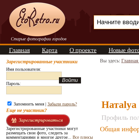
Старые фотографии городов
Главная
Карта
О проекте
Новые фот
Вы здесь:
Главная
Зарегистрированные участники
Имя пользователя:
Пароль:
Натаlya
Запомнить меня |
Забыли пароль?
Еще не участник?
Профиль пол
Общая инфор
Зарегистрированные участники могут
размещать свои фото, следить за
комментариями и многое другое...
Все плюсы