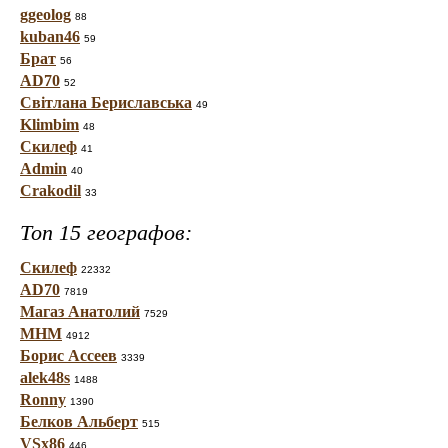
ggeolog
88
kuban46
59
Брат
56
AD70
52
Світлана Бериславська
49
Klimbim
48
Скилеф
41
Admin
40
Crakodil
33
Топ 15 географов:
Скилеф
22332
AD70
7819
Магаз Анатолий
7529
МНМ
4912
Борис Ассеев
3339
alek48s
1488
Ronny
1390
Белков Альберт
515
VSx86
446