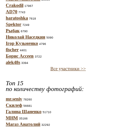
Crakodil
17967
AD70
7743
haratoshka
7618
Spektor
7249
Рыбак
6790
Николай Наседкин
5090
Ігор Кузьменко
4796
fischer
4401
Борис Ассеев
3722
alek48s
3394
Все участники >>
Топ 15
по количеству фотографий:
mr.seniv
78260
Скилеф
56681
Галина Шаненко
51710
МНМ
35166
Магаз Анатолий
32292