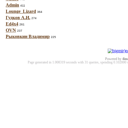
Admin
411
Lounge_Lizard
364
Гудков А.И.
274
Ed4x4
261
OVN
237
Рыковкин Владимир
225
Powered by
4im
Page generated in 1.008319 seconds with 31 queries, spending 0.10200