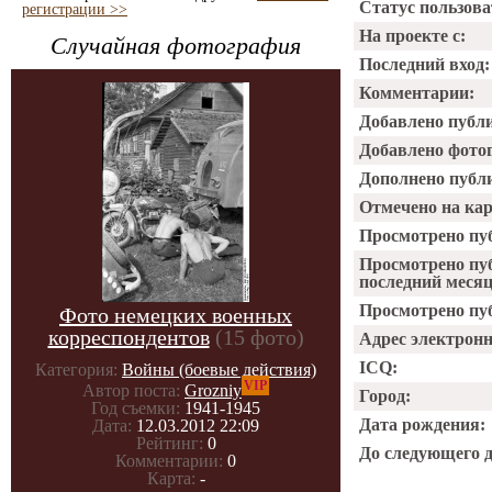
Статус пользова
регистрации >>
На проекте с:
Случайная фотография
Последний вход:
Комментарии:
Добавлено публ
Добавлено фото
Дополнено публ
Отмечено на ка
Просмотрено пу
Просмотрено пу
последний месяц
Просмотрено пуб
Фото немецких военных
корреспондентов
(15 фото)
Адрес электрон
ICQ:
Категория:
Войны (боевые действия)
VIP
Автор поста:
Grozniy
Город:
Год съемки:
1941-1945
Дата рождения:
Дата:
12.03.2012 22:09
Рейтинг:
0
До следующего 
Комментарии:
0
Карта:
-