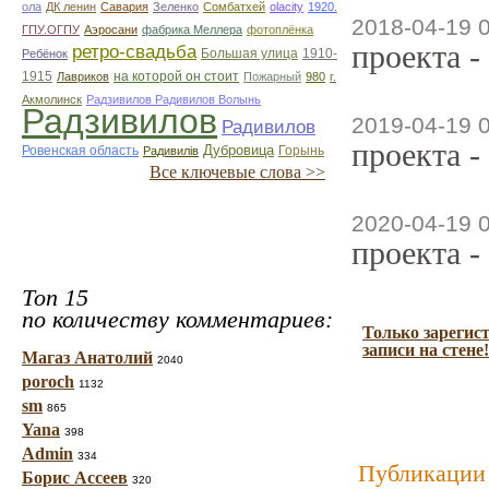
ола
ДК ленин
Савария
Зеленко
Сомбатхей
olacity
1920.
2018-04-19 
ГПУ.ОГПУ
Аэросани
фабрика Меллера
фотоплёнка
проекта -
ретро-свадьба
Большая улица
1910-
Ребёнок
1915
на которой он стоит
Лавриков
Пожарный
980
г.
Акмолинск
Радзивилов Радивилов Волынь
Радзивилов
2019-04-19 
Радивилов
проекта -
Дубровица
Ровенская область
Горынь
Радивилiв
Все ключевые слова >>
2020-04-19 
проекта -
Топ 15
по количеству комментариев:
Только зарегис
записи на стене!
Магаз Анатолий
2040
poroch
1132
sm
865
Yana
398
Admin
334
Публикации 
Борис Ассеев
320