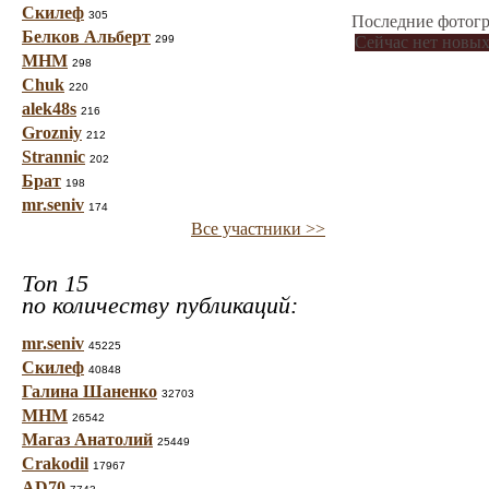
Скилеф
305
Последние фотогр
Белков Альберт
299
Сейчас нет новых
МНМ
298
Chuk
220
alek48s
216
Grozniy
212
Strannic
202
Брат
198
mr.seniv
174
Все участники >>
Топ 15
по количеству публикаций:
mr.seniv
45225
Скилеф
40848
Галина Шаненко
32703
МНМ
26542
Магаз Анатолий
25449
Crakodil
17967
AD70