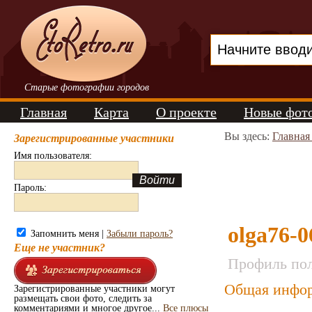
Старые фотографии городов
Главная
Карта
О проекте
Новые фот
Вы здесь:
Главная
Зарегистрированные участники
Имя пользователя:
Пароль:
olga76-0
Запомнить меня |
Забыли пароль?
Еще не участник?
Профиль пол
Общая инфор
Зарегистрированные участники могут
размещать свои фото, следить за
комментариями и многое другое...
Все плюсы