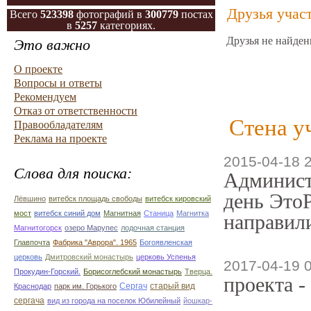
Друзья учас
Всего
523398
фотографий в
300779
постах
в
5257
категориях.
Друзья не найден
Это важно
О проекте
Вопросы и ответы
Рекомендуем
Отказ от ответственности
Стена у
Правообладателям
Реклама на проекте
2015-04-18 
Слова для поиска:
Админист
день ЭтоР
Лёвшино
витебск площадь свободы
витебск кировский
мост
витебск синий дом
Магнитная
Станица
Магнитка
направили
Магнитогорск
озеро Марупес
лодочная станция
Главпочта
Фабрика "Аврора". 1965
Богоявленская
церковь
Дмитровский монастырь
церковь Успенья
2017-04-19 
Прокудин-Горский.
Борисоглебский монастырь
Тверца.
проекта -
Сергач
старый вид
Краснодар
парк им. Горького
сергача
вид из города на поселок Юбилейный
йошкар-