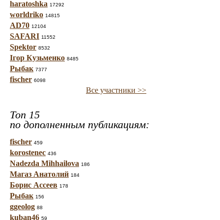
haratoshka
17292
worldriko
14815
AD70
12104
SAFARI
11552
Spektor
8532
Ігор Кузьменко
8485
Рыбак
7377
fischer
6098
Все участники >>
Топ 15
по дополненным публикациям:
fischer
459
korostenec
436
Nadezda Mihhailova
186
Магаз Анатолий
184
Борис Ассеев
178
Рыбак
156
ggeolog
88
kuban46
59