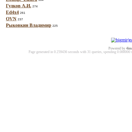
Гудков А.И.
274
Ed4x4
261
OVN
237
Рыковкин Владимир
225
Powered by
4im
Page generated in 0.259436 seconds with 31 queries, spending 0.08800