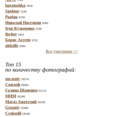
7743
haratoshka
7618
Spektor
7249
Рыбак
6790
Николай Наседкин
5090
Ігор Кузьменко
4796
fischer
4401
Борис Ассеев
3722
alek48s
3394
Все участники >>
Топ 15
по количеству фотографий:
mr.seniv
78274
Скилеф
56681
Галина Шаненко
51714
МНМ
35166
Магаз Анатолий
32292
Grozniy
22990
Crakodil
19166