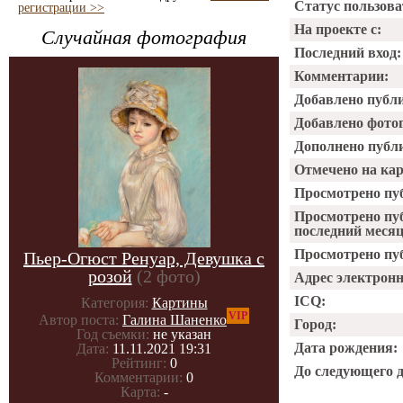
Статус пользова
регистрации >>
На проекте с:
Случайная фотография
Последний вход:
Комментарии:
Добавлено публ
Добавлено фото
Дополнено публ
Отмечено на ка
Просмотрено пу
Просмотрено пу
последний месяц
Просмотрено пуб
Пьер-Огюст Ренуар, Девушка с
розой
(2 фото)
Адрес электрон
ICQ:
Категория:
Картины
VIP
Автор поста:
Галина Шаненко
Город:
Год съемки:
не указан
Дата рождения:
Дата:
11.11.2021 19:31
Рейтинг:
0
До следующего 
Комментарии:
0
Карта:
-