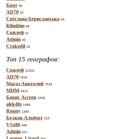
Брат
56
AD70
52
Світлана Бериславська
49
Klimbim
48
Скилеф
41
Admin
40
Crakodil
33
Топ 15 географов:
Скилеф
22332
AD70
7819
Магаз Анатолий
7529
МНМ
4912
Борис Ассеев
3339
alek48s
1488
Ronny
1390
Белков Альберт
515
VSx86
446
Admin
411
Lounge_Lizard
364