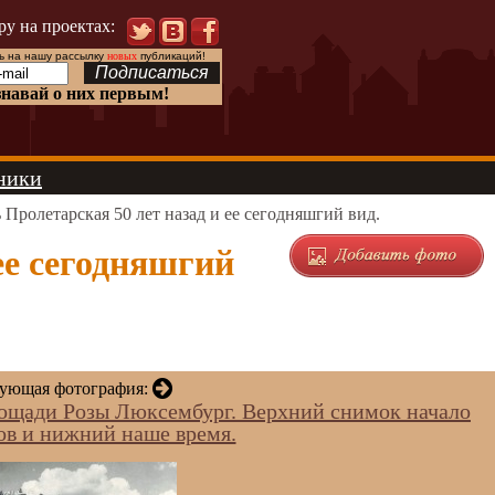
ру на проектах:
 на нашу рассылку
новых
публикаций!
знавай о них первым!
ники
Пролетарская 50 лет назад и ее сегодняшгий вид.
ее сегодняшгий
ующая фотография:
лощади Розы Люксембург. Верхний снимок начало
ов и нижний наше время.