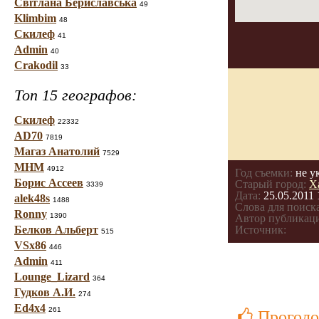
Світлана Бериславська
49
Klimbim
48
Скилеф
41
Admin
40
Crakodil
33
Топ 15 географов:
Скилеф
22332
AD70
7819
Магаз Анатолий
7529
МНМ
4912
Год съемки:
не у
Борис Ассеев
Старый город:
Х
3339
Дата:
25.05.2011 
alek48s
1488
Слова для поиска
Ronny
1390
Автор публикац
Белков Альберт
Источник:
515
VSx86
446
Admin
411
Lounge_Lizard
364
Гудков А.И.
274
Ed4x4
261
Проголо