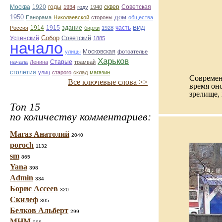
Москва
1920
годы
сквер
1934
году
1940
Советская
1950
дом
Панорама
Николаевской
стороны
общества
вид
1914
1915
здание
Россия
биржи
1928
часть
Собор
Успенский
Советский
1885
начало
улицы
Московская
фотоателье
Харьков
Старые
начала
Ленина
трамвай
столетия
улиц
старого
склад
магазин
Современн
Все ключевые слова >>
время он
зрелище,
Топ 15
по количеству комментариев:
Магаз Анатолий
2040
poroch
1132
sm
865
Yana
398
Admin
334
Борис Ассеев
320
Скилеф
305
Белков Альберт
299
МНМ