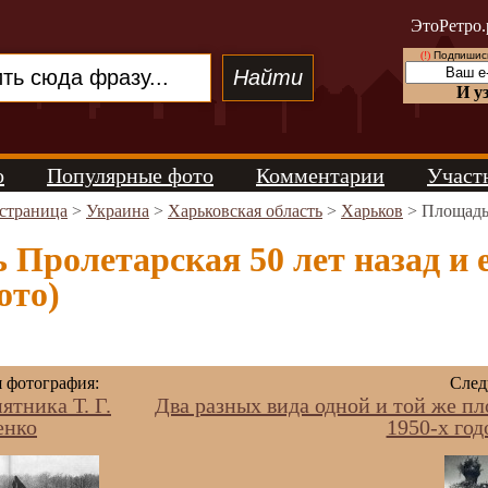
ЭтоРетро.
(!)
Подпишись
И у
о
Популярные фото
Комментарии
Участ
 страница
>
Украина
>
Харьковская область
>
Харьков
> Площадь 
Пролетарская 50 лет назад и 
ото)
фотография:
След
ятника Т. Г.
Два разных вида одной и той же п
енко
1950-х год