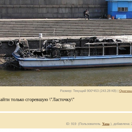
Размер: Текущий 900*453 (243.28 KB) |
Оригина
найти только сгоревшую \"Ласточку\"
ID: 919 (Пользователь
Yana
), добавлена: 