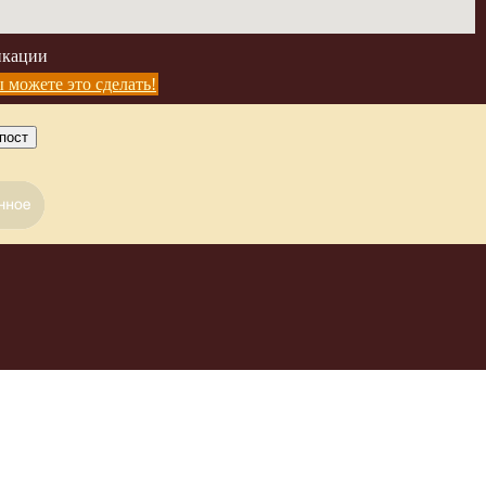
икации
 можете это сделать!
пост