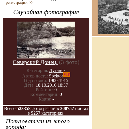
регистрации >>
Случайная фотография
Северский Донец.
(3 фото)
Категория:
Луганск
VIP
Автор поста:
Spektor
Год съемки:
1900-1915
Дата:
18.10.2016 18:37
Рейтинг:
0
Комментарии:
0
Карта:
-
Всего
523358
фотографий в
300757
постах
в
5257
категориях.
Пользователи из этого
города: