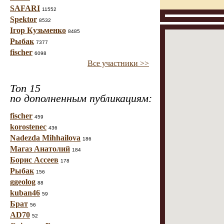
SAFARI
11552
Spektor
8532
Ігор Кузьменко
8485
Рыбак
7377
fischer
6098
Все участники >>
Топ 15
по дополненным публикациям:
fischer
459
korostenec
436
Nadezda Mihhailova
186
Магаз Анатолий
184
Борис Ассеев
178
Рыбак
156
ggeolog
88
kuban46
59
Брат
56
AD70
52