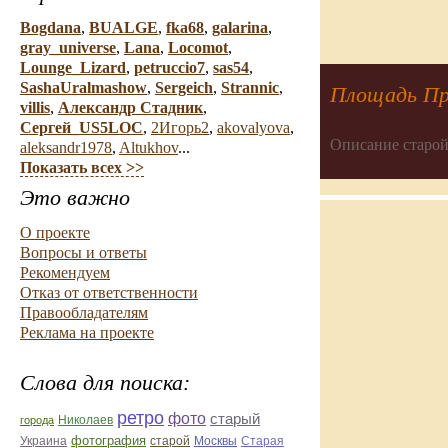
Bogdana
,
BUALGE
,
fka68
,
galarina
,
gray_universe
,
Lana
,
Locomot
,
Lounge_Lizard
,
petruccio7
,
sas54
,
SashaUralmashow
,
Sergeich
,
Strannic
,
Площадь Про
villis
,
Александр Стадник
,
Сергей_US5LOC
,
2Игорь2
,
akovalyova
,
Описание старой
aleksandr1978
,
Altukhov
...
Показать всех >>
Это важно
О проекте
Вопросы и ответы
Рекомендуем
Отказ от ответственности
Правообладателям
Реклама на проекте
Слова для поиска:
ретро
фото
старый
Николаев
города
фотография
Украина
Старая
старой
Москвы