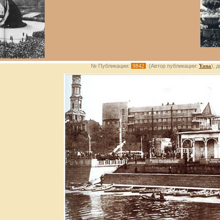
№ Публикации:
9842
(Автор публикации:
Yana
), 