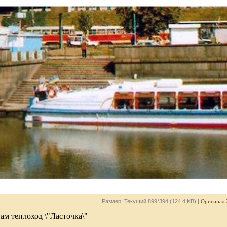
Размер: Текущий 899*394 (124.4 KB) |
Оригинал 
ам теплоход \"Ласточка\"