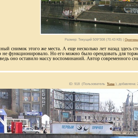
Размер: Текущий 509*308 (70.43 KB) |
Оригина
ый снимок этого же места. А еще несколько лет назад здесь сто
о не функционировало. Но его можно было орендовать для торжес
 ведь оно оставило массу воспоминаний. Автор современного сн
ID: 918 (Пользователь
Yana
), добавлена: 