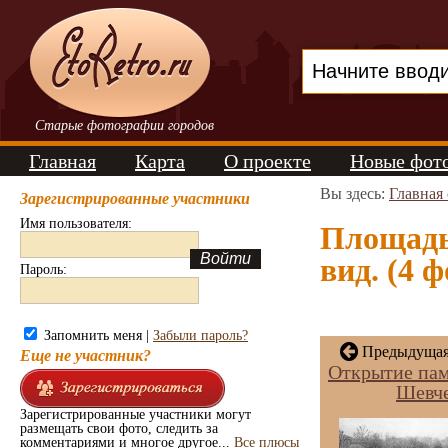
Старые фотографии городов
Главная
Карта
О проекте
Новые фот
Вы здесь:
Главная
Зарегистрированные участники
Имя пользователя:
Площадь 
вид. (4 ф
Пароль:
Запомнить меня |
Забыли пароль?
Предыдущая 
Еще не участник?
Открытие пам
Шевч
Зарегистрированные участники могут
размещать свои фото, следить за
комментариями и многое другое...
Все плюсы