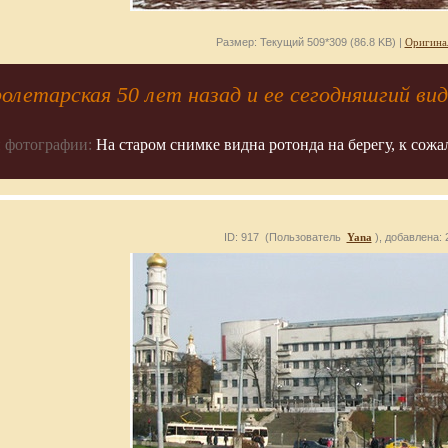
Размер: Текущий 509*309 (86.8 KB) |
Оригина
летарская 50 лет назад и ее сегодняшгий вид
 фотографии:
На старом снимке видна ротонда на берегу, к сожа
ID: 917 (Пользователь
Yana
), добавлена: 