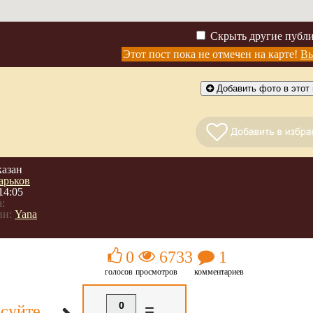
Скрыть другие публ
Этот пост пока не отмечен на карте!
Вы
Добавить фото в этот 
казан
арьков
14:05
:
ии:
Yana
0
6733
1
голосов
просмотров
комментариев
0
=
суйте