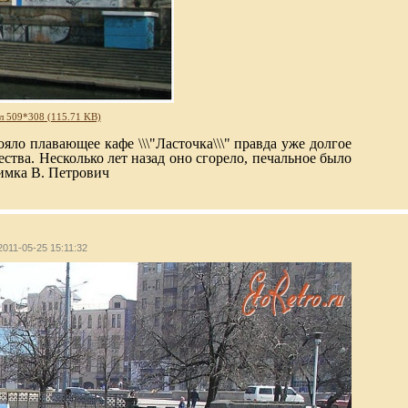
л 509*308 (115.71 KB)
яло плавающее кафе \\\"Ласточка\\\" правда уже долгое
тва. Несколько лет назад оно сгорело, печальное было
имка В. Петрович
2011-05-25 15:11:32