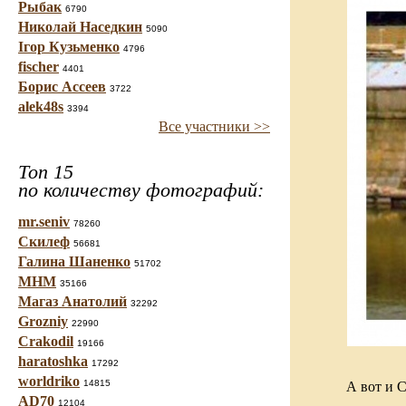
Рыбак
6790
Николай Наседкин
5090
Ігор Кузьменко
4796
fischer
4401
Борис Ассеев
3722
alek48s
3394
Все участники >>
Топ 15
по количеству фотографий:
mr.seniv
78260
Скилеф
56681
Галина Шаненко
51702
МНМ
35166
Магаз Анатолий
32292
Grozniy
22990
Crakodil
19166
haratoshka
17292
worldriko
14815
А вот и С
AD70
12104