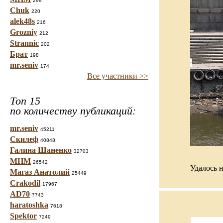
298
Chuk
220
alek48s
216
Grozniy
212
Strannic
202
Брат
198
mr.seniv
174
Все участники >>
Топ 15
по количеству публикаций:
mr.seniv
45211
Скилеф
40848
Галина Шаненко
32703
МНМ
26542
Удалось 
Магаз Анатолий
25449
Crakodil
17967
AD70
7743
haratoshka
7618
Spektor
7249