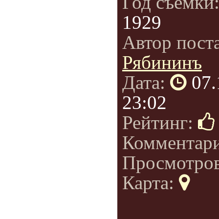
Год съемки
1929
Автор пост
Рябининъ
Дата:
07.
23:02
Рейтинг:
Комментар
Просмотро
Карта: