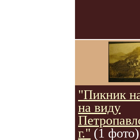
"Пикник н
на виду
Петропавл
г."
(1 фото)