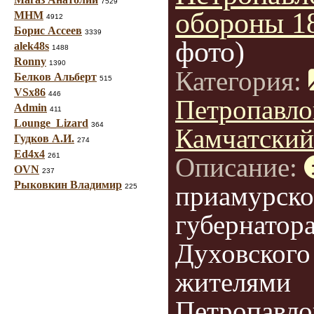
7529
обороны 18
МНМ
4912
Борис Ассеев
3339
фото)
alek48s
1488
Ronny
1390
Категория:
Белков Альберт
515
VSx86
446
Петропавло
Admin
411
Lounge_Lizard
364
Камчатский
Гудков А.И.
274
Ed4x4
261
Описание:
OVN
237
Рыковкин Владимир
приамурско
225
губернатор
Духовского
жителями
Петропавло