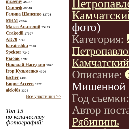
Петропавл
mr.seniv
45237
Скилеф
40848
Камчатски
Галина Шаненко
32703
МНМ
26542
фото)
Магаз Анатолий
25449
Crakodil
17967
Категория:
AD70
7743
haratoshka
7618
Петропавло
Spektor
7249
Рыбак
Камчатский
6790
Николай Наседкин
5090
Описание:
Ігор Кузьменко
4796
fischer
4401
Мишенной 
Борис Ассеев
3722
alek48s
3394
Год съемки
Все участники >>
Автор пост
Топ 15
по количеству
Рябининъ
фотографий: