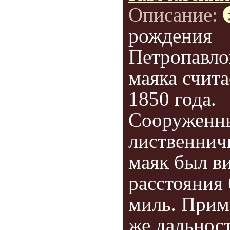
Описание:
рождения
Петропавло
маяка счита
1850 года.
Сооруженн
лиственнич
маяк был ви
расстояния 
миль. Прим
же дальнос