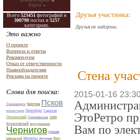
Карта:
-
Друзья участника:
Всего
523451
фотографий в
300790
постах в
5257
категориях.
Друзья не найдены.
Это важно
О проекте
Вопросы и ответы
Рекомендуем
Отказ от ответственности
Правообладателям
Стена учас
Реклама на проекте
Слова для поиска:
2015-01-16 23:3
Псков
Администрац
Чертеж
Серноводск
монастыри
Оренбург
Саратов
ЭтоРетро пр
Ольгинский
Сергиевское
1680
Кохановский
мусульмане
Вам по элек
Чернигов
пушки
Мазепы
Вал
Шведской
Антония