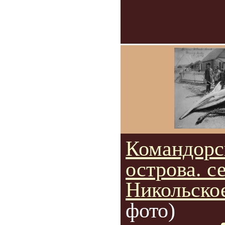
Командорс
острова. с
Никольское
фото)