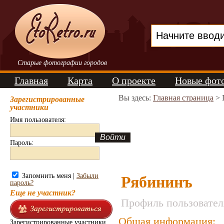
Старые фотографии городов
Главная
Карта
О проекте
Новые фот
Вы здесь:
Главная страница
> 
Зарегистрированные
участники
Имя пользователя:
Пароль:
Запомнить меня |
Забыли
Рябининъ
пароль?
Еще не участник?
Профиль пользовател
Общая информация:
Зарегистрированные участники