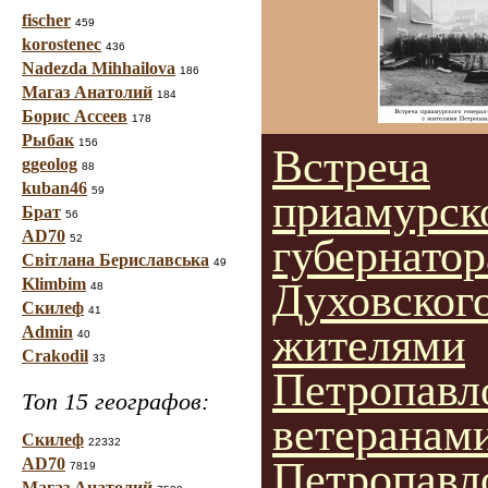
fischer
459
korostenec
436
Nadezda Mihhailova
186
Магаз Анатолий
184
Борис Ассеев
178
Рыбак
156
Встреча
ggeolog
88
kuban46
59
приамурско
Брат
56
AD70
губернатор
52
Світлана Бериславська
49
Klimbim
Духовского
48
Скилеф
41
жителями
Admin
40
Crakodil
33
Петропавл
Топ 15 географов:
ветеранам
Скилеф
22332
AD70
Петропавл
7819
Магаз Анатолий