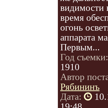
видимости 
время обес
огонь осве
аппарата ма
Первым...
Год съемки
1910
Автор пост
Рябининъ
Дата:
10.
19:48