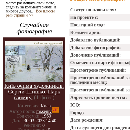
могут размещать свои фото,
следить за комментариями и
Статус пользователя:
многое другое...
Все плюсы
регистрации >>
На проекте с:
Случайная
Последний вход:
фотография
Комментарии:
Добавлено публикаций:
Добавлено фотографий:
Дополнено публикаций:
Отмечено на карте фотогра
Просмотрено публикаций:
Просмотрено публикаций за
последний месяц:
Київ очима художників.
Просмотрено публикаций за 
Сергій Шишко. Парк
взимку.
(1 фото)
Адрес электронной почты:
ICQ:
Категория:
Киев
VIP
Автор поста:
mr.seniv
Город:
Год съемки:
1960
Дата рождения:
Дата:
30.03.2023 14:40
Рейтинг:
0
До следующего дня рождени
Комментарии:
0