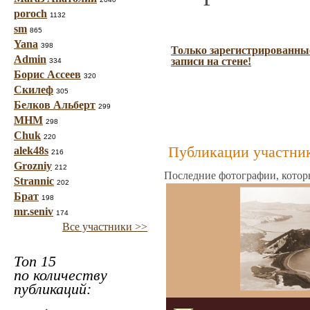
poroch
1132
sm
865
Yana
398
Только зарегистрированные
Admin
записи на стене!
334
Борис Ассеев
320
Скилеф
305
Белков Альберт
299
МНМ
298
Chuk
220
Публикации участник
alek48s
216
Grozniy
212
Последние фотографии, котор
Strannic
202
Брат
198
mr.seniv
174
Все участники >>
Топ 15
по количеству
публикаций: