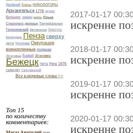
Древний
НИКОЛОГОРЫ
Елены
Архангельск
1776
острог
2017-01-17 00:3
замки
Вильнюс
князь
Юрьев
искренне по
Стратилата
дворище
Триумфальные
Георгиевский
Автовокзал
Христос
Пенза
сверху
Календарь
Оккупация
дети
Чухлома
2018-01-17 00:3
военопленные
полицаи
искренне по
Бабий
Эсэсовец
Эсэсовцы
Бежецк
1976
Чита
Рига
самолёт
Светланской
Все ключевые слова >>
2019-01-17 00:3
искренне по
Топ 15
по количеству
2020-01-17 00:3
комментариев:
искренне по
Магаз Анатолий
2040