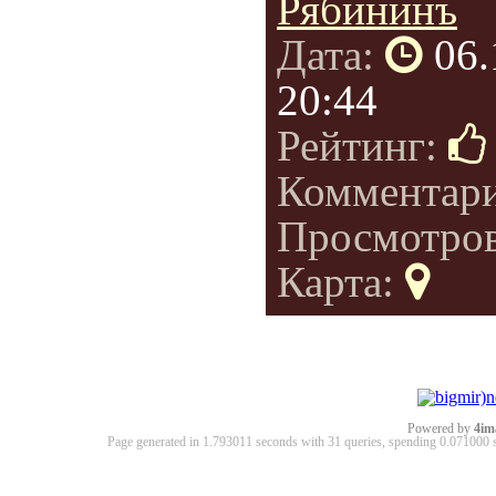
Рябининъ
Дата:
06.
20:44
Рейтинг:
Комментар
Просмотро
Карта:
Powered by
4im
Page generated in 1.793011 seconds with 31 queries, spending 0.07100