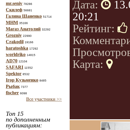
Дата:
13.
mr.seniv
78286
Скилеф
56681
20:21
Галина Шаненко
51714
МНМ
35166
Рейтинг:
Магаз Анатолий
32292
Grozniy
Комментар
22990
Crakodil
19166
haratoshka
Просмотро
17292
worldriko
14815
Карта:
AD70
12104
SAFARI
11552
Spektor
8532
Ігор Кузьменко
8485
Рыбак
7377
fischer
6098
Все участники >>
Топ 15
по дополненным
публикациям: