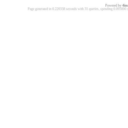
Powered by
4im
Page generated in 0.220338 seconds with 31 queries, spending 0.09500