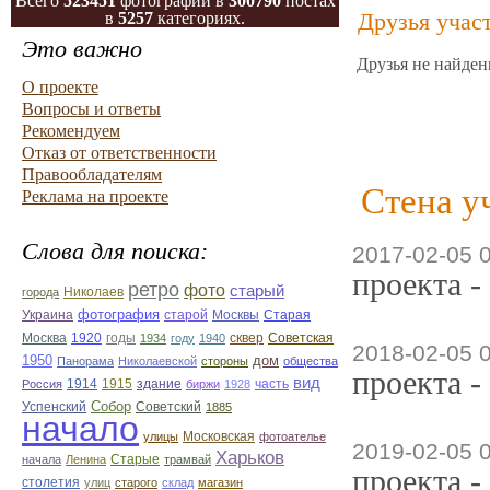
Всего
523451
фотографий в
300790
постах
Друзья учас
в
5257
категориях.
Это важно
Друзья не найден
О проекте
Вопросы и ответы
Рекомендуем
Отказ от ответственности
Правообладателям
Стена у
Реклама на проекте
Слова для поиска:
2017-02-05 
проекта -
ретро
фото
старый
Николаев
города
фотография
Украина
Старая
старой
Москвы
Москва
1920
годы
сквер
1934
году
1940
Советская
2018-02-05 
1950
дом
Панорама
Николаевской
стороны
общества
проекта -
вид
1914
1915
здание
Россия
биржи
1928
часть
Собор
Успенский
Советский
1885
начало
улицы
Московская
фотоателье
2019-02-05 
Харьков
Старые
начала
Ленина
трамвай
проекта -
столетия
улиц
старого
склад
магазин