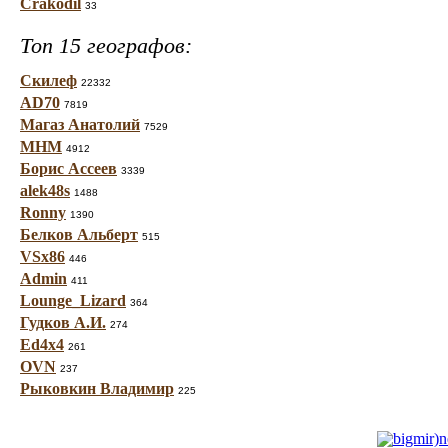
Crakodil
33
Топ 15 географов:
Скилеф
22332
AD70
7819
Магаз Анатолий
7529
МНМ
4912
Борис Ассеев
3339
alek48s
1488
Ronny
1390
Белков Альберт
515
VSx86
446
Admin
411
Lounge_Lizard
364
Гудков А.И.
274
Ed4x4
261
OVN
237
Рыковкин Владимир
225