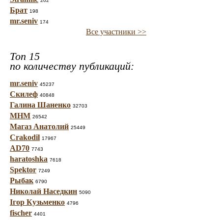
202
Брат
198
mr.seniv
174
Все участники >>
Топ 15
по количеству публикаций:
mr.seniv
45237
Скилеф
40848
Галина Шаненко
32703
МНМ
26542
Магаз Анатолий
25449
Crakodil
17967
AD70
7743
haratoshka
7618
Spektor
7249
Рыбак
6790
Николай Наседкин
5090
Ігор Кузьменко
4796
fischer
4401