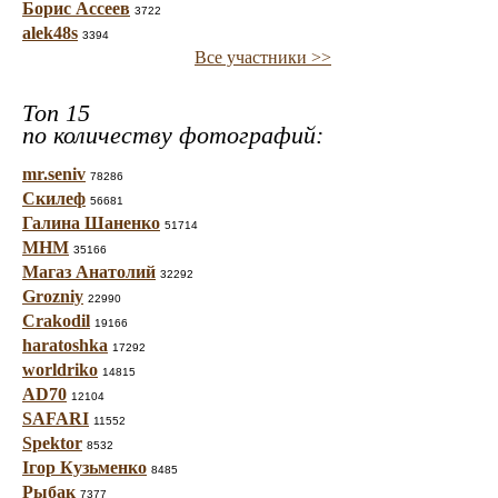
Борис Ассеев
3722
alek48s
3394
Все участники >>
Топ 15
по количеству фотографий:
mr.seniv
78286
Скилеф
56681
Галина Шаненко
51714
МНМ
35166
Магаз Анатолий
32292
Grozniy
22990
Crakodil
19166
haratoshka
17292
worldriko
14815
AD70
12104
SAFARI
11552
Spektor
8532
Ігор Кузьменко
8485
Рыбак
7377