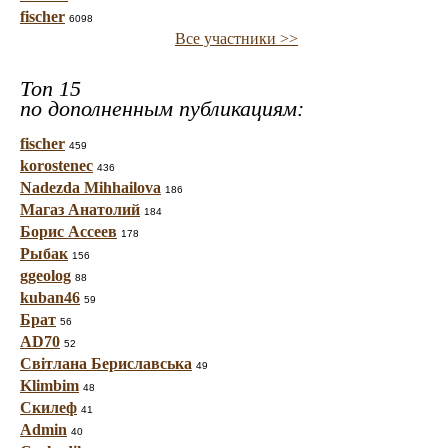
fischer
6098
Все участники >>
Топ 15
по дополненным публикациям:
fischer
459
korostenec
436
Nadezda Mihhailova
186
Магаз Анатолий
184
Борис Ассеев
178
Рыбак
156
ggeolog
88
kuban46
59
Брат
56
AD70
52
Світлана Бериславська
49
Klimbim
48
Скилеф
41
Admin
40