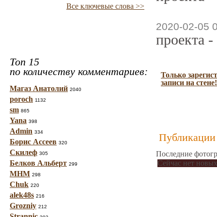
Все ключевые слова >>
2020-02-05 
проекта -
Топ 15
по количеству комментариев:
Только зарегис
записи на стене!
Магаз Анатолий
2040
poroch
1132
sm
865
Yana
398
Admin
334
Публикации 
Борис Ассеев
320
Скилеф
Последние фотогр
305
Белков Альберт
Сейчас нет новых
299
МНМ
298
Chuk
220
alek48s
216
Grozniy
212
Strannic