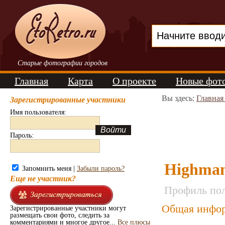
Старые фотографии городов
Главная
Карта
О проекте
Новые фот
Вы здесь:
Главная
Зарегистрированные участники
Имя пользователя:
Пароль:
Highma
Запомнить меня |
Забыли пароль?
Еще не участник?
Профиль пол
Общая инфор
Зарегистрированные участники могут
размещать свои фото, следить за
комментариями и многое другое...
Все плюсы