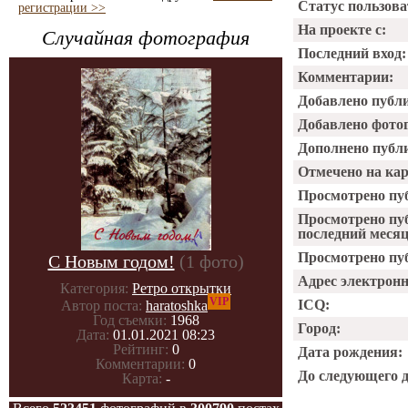
Статус пользова
регистрации >>
На проекте с:
Случайная фотография
Последний вход:
Комментарии:
Добавлено публ
Добавлено фото
Дополнено публ
Отмечено на ка
Просмотрено пу
Просмотрено пу
последний месяц
Просмотрено пуб
С Новым годом!
(1 фото)
Адрес электрон
Категория:
Ретро открытки
VIP
ICQ:
Автор поста:
haratoshka
Год съемки:
1968
Город:
Дата:
01.01.2021 08:23
Рейтинг:
0
Дата рождения:
Комментарии:
0
До следующего 
Карта:
-