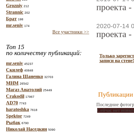
проекта -
Grozniy
212
Strannic
202
Брат
198
2020-07-14 
mr.seniv
174
проекта -
Все участники >>
Топ 15
по количеству публикаций:
Только зарегис
записи на стене!
mr.seniv
45237
Скилеф
40848
Галина Шаненко
32703
МНМ
26542
Магаз Анатолий
25449
Публикации 
Crakodil
17967
AD70
7743
Последние фотогр
haratoshka
Сейчас нет новых
7618
Spektor
7249
Рыбак
6790
Николай Наседкин
5090