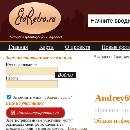
Старые фотографии городов
Главная
Карта
О проекте
Новые фот
Вы здесь:
Главная
Зарегистрированные участники
Имя пользователя:
Пароль:
Andrey6
Запомнить меня |
Забыли пароль?
Еще не участник?
Профиль пол
Общая инфор
Зарегистрированные участники могут
размещать свои фото, следить за
комментариями и многое другое...
Все плюсы