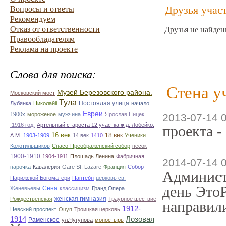
Друзья учас
Вопросы и ответы
Рекомендуем
Отказ от ответственности
Друзья не найден
Правообладателям
Реклама на проекте
Слова для поиска:
Стена у
Музей Березовского района.
Московский мост
Тула
Постоялая улица
Лубянка
Николайii
начало
Евреи
1900х
мороженое
мужчина
Ярослав Пицек
2013-07-14 
.1916 год.
Артельный староста 12 участка ж.д. Лобейко.
проекта -
16 век
18 век
А.М.
1903-1909
14 век
1410
Ученики
Колотильшиков
Спасо-Преображенский собор
песок
1900-1910
1904-1911
Плошадь Ленина
Фабричная
2014-07-14 
парочка
Кавалерия
Gare St. Lazare
Франция
Собор
Админист
Парижской Богоматери
Пантео́н
церковь св.
день ЭтоР
Сена
Женевьевы
классицизм
Гранд Опера
женская гимназия
Рождественская
Траурное шествие
направили
1912-
Невский проспект
Оцуп
Троицкая церковь
1914
Лозовая
Раменское
ул.Чугунова
моностырь