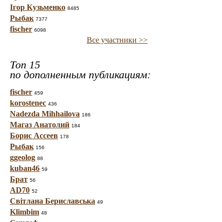
Ігор Кузьменко
8485
Рыбак
7377
fischer
6098
Все участники >>
Топ 15
по дополненным публикациям:
fischer
459
korostenec
436
Nadezda Mihhailova
186
Магаз Анатолий
184
Борис Ассеев
178
Рыбак
156
ggeolog
88
kuban46
59
Брат
56
AD70
52
Світлана Бериславська
49
Klimbim
48