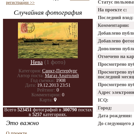
Статус пользова
регистрации >>
На проекте с:
Случайная фотография
Последний вход:
Комментарии:
Добавлено публ
Добавлено фото
Дополнено публ
Отмечено на ка
Нева
(1 фото)
Просмотрено пу
Категория:
Санкт-Петербург
Просмотрено пу
Автор поста:
Магаз Анатолий
последний месяц
Год съемки:
1908
Просмотрено пуб
Дата:
19.12.2013 23:51
Рейтинг:
0
Адрес электрон
Комментарии:
0
Карта:
ICQ:
Город:
Всего
523451
фотографий в
300790
постах
в
5257
категориях.
Дата рождения:
Это важно
До следующего 
О проекте