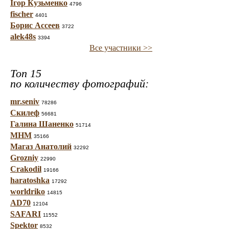
Ігор Кузьменко
4796
fischer
4401
Борис Ассеев
3722
alek48s
3394
Все участники >>
Топ 15
по количеству фотографий:
mr.seniv
78286
Скилеф
56681
Галина Шаненко
51714
МНМ
35166
Магаз Анатолий
32292
Grozniy
22990
Crakodil
19166
haratoshka
17292
worldriko
14815
AD70
12104
SAFARI
11552
Spektor
8532