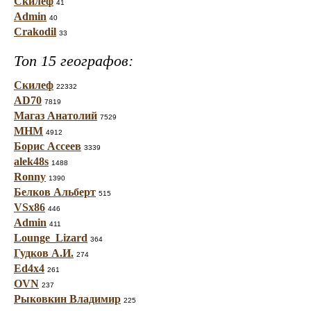
Скилеф
41
Admin
40
Crakodil
33
Топ 15 географов:
Скилеф
22332
AD70
7819
Магаз Анатолий
7529
МНМ
4912
Борис Ассеев
3339
alek48s
1488
Ronny
1390
Белков Альберт
515
VSx86
446
Admin
411
Lounge_Lizard
364
Гудков А.И.
274
Ed4x4
261
OVN
237
Рыковкин Владимир
225