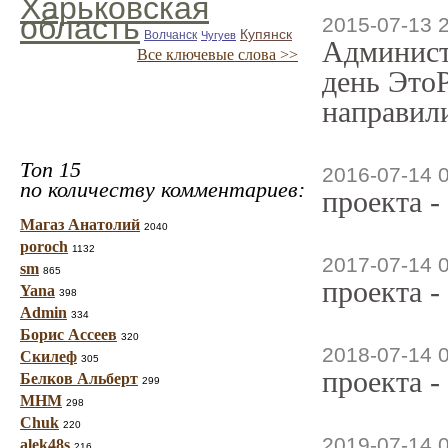
Харьковская
область
2015-07-13 
Купянск
Волчанск
Чугуев
Админист
Все ключевые слова >>
день ЭтоР
направили
Топ 15
2016-07-14 
по количеству комментариев:
проекта -
Магаз Анатолий
2040
poroch
1132
2017-07-14 
sm
865
проекта -
Yana
398
Admin
334
Борис Ассеев
320
2018-07-14 
Скилеф
305
проекта -
Белков Альберт
299
МНМ
298
Chuk
220
2019-07-14 
alek48s
216