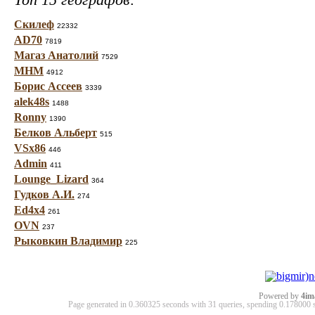
Скилеф
22332
AD70
7819
Магаз Анатолий
7529
МНМ
4912
Борис Ассеев
3339
alek48s
1488
Ronny
1390
Белков Альберт
515
VSx86
446
Admin
411
Lounge_Lizard
364
Гудков А.И.
274
Ed4x4
261
OVN
237
Рыковкин Владимир
225
Powered by
4im
Page generated in 0.360325 seconds with 31 queries, spending 0.17800