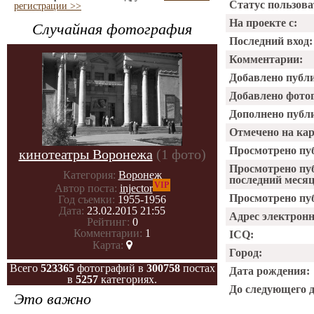
Статус пользова
регистрации >>
На проекте с:
Случайная фотография
Последний вход:
Комментарии:
Добавлено публ
Добавлено фото
Дополнено публ
Отмечено на ка
Просмотрено пу
кинотеатры Воронежа
(1 фото)
Просмотрено пу
Категория:
Воронеж
последний месяц
VIP
Автор поста:
injector
Просмотрено пуб
Год съемки:
1955-1956
Дата:
23.02.2015 21:55
Адрес электрон
Рейтинг:
0
Комментарии:
1
ICQ:
Карта:
Город:
Всего
523365
фотографий в
300758
постах
Дата рождения:
в
5257
категориях.
До следующего 
Это важно