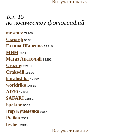
Все участники >>
Топ 15
по количеству фотографий:
mr.seniv
78260
Скилеф
56681
Галина Шаненко
51710
МНМ
35166
Магаз Анатолий
32292
Grozniy
22990
Crakodil
19166
haratoshka
17292
worldriko
14815
AD70
12104
SAFARI
11552
Spektor
8532
Ігор Кузьменко
8485
Рыбак
7377
fischer
6098
Все участники >>