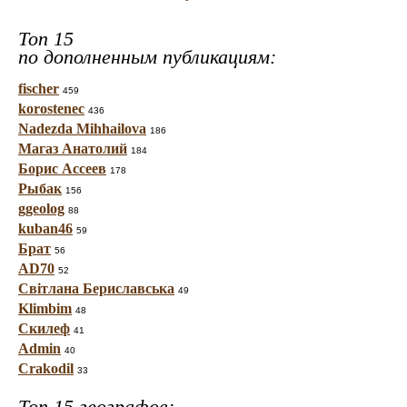
Топ 15
по дополненным публикациям:
fischer
459
korostenec
436
Nadezda Mihhailova
186
Магаз Анатолий
184
Борис Ассеев
178
Рыбак
156
ggeolog
88
kuban46
59
Брат
56
AD70
52
Світлана Бериславська
49
Klimbim
48
Скилеф
41
Admin
40
Crakodil
33
Топ 15 географов: