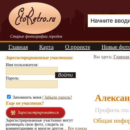
Старые фотографии городов
Главная
Карта
О проекте
Новые фот
Вы здесь:
Главная
Зарегистрированные участники
Имя пользователя:
Пароль:
Алекса
Запомнить меня |
Забыли пароль?
Еще не участник?
Профиль пол
Общая инфор
Зарегистрированные участники могут
размещать свои фото, следить за
комментариями и многое другое...
Все плюсы