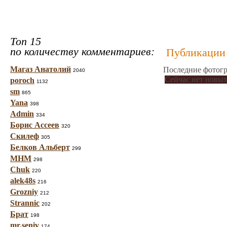
Топ 15
по количеству комментариев:
Публикации 
Магаз Анатолий
Последние фотогр
2040
Сейчас нет новых
poroch
1132
sm
865
Yana
398
Admin
334
Борис Ассеев
320
Скилеф
305
Белков Альберт
299
МНМ
298
Chuk
220
alek48s
216
Grozniy
212
Strannic
202
Брат
198
mr.seniv
174