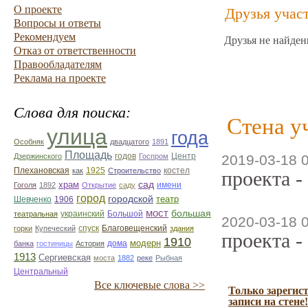
О проекте
Друзья учас
Вопросы и ответы
Рекомендуем
Друзья не найден
Отказ от ответственности
Правообладателям
Реклама на проекте
Слова для поиска:
Стена у
улица
года
Особняк
двадцатого
1891
Площадь
годов
Центр
Дзержинского
Госпром
2019-03-18 
1925
Плехановская
как
Строительство
костел
проекта -
сад
храм
имени
Гоголя
1892
Открытие
саду
город
городской
театр
Шевченко
1906
мост
большая
театральная
украинский
Большой
2020-03-18 
спуск
Благовещенский
горки
Купеческий
здания
проекта -
1910
модерн
дома
банка
гостиницы
Астория
1913
Сергиевская
моста
1882
реке
Рыбная
Центральный
Все ключевые слова >>
Только зарегис
записи на стене!