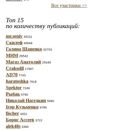
Все участники >>
Топ 15
по количеству публикаций:
mr.seniv
45211
Скилеф
40848
Галина Шаненко
32703
МНМ
26542
Магаз Анатолий
25449
Crakodil
17967
AD70
7743
haratoshka
7618
Spektor
7249
Рыбак
6790
Николай Наседкин
5090
Ігор Кузьменко
4796
fischer
4401
Борис Ассеев
3722
alek48s
3394