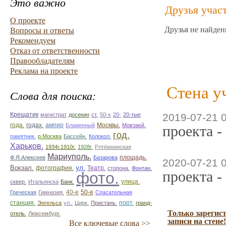
Это важно
Друзья учас
О проекте
Друзья не найден
Вопросы и ответы
Рекомендуем
Отказ от ответственности
Правообладателям
Реклама на проекте
Стена у
Слова для поиска:
Крещатик
магистрат
досекин
ст.
50-х
20-
20-тые
2019-07-21 
ампир
года.
годах.
Блаженный
Москвы.
Мовзаей.
проекта -
год.
памятник.
р.Москва
Бассейн.
Колокол.
Харьков.
1934г.1910г.
1928г.
Рлтёмкинская
Мариуполь.
площадь.
Ф.Я.Алексеев
Базарова
2020-07-21 
ул.
Вокзал.
фотография.
Театр.
сторона.
Фонтан.
проекта -
фото.
улица.
сквер.
Итальянска
Банк.
50-е
Греческая
Гимназия.
40-е
Спасательная
станция.
Энгельса
ул..
Цирк.
Пристань.
порт.
гранд-
Только зарегис
отель.
Люксембург.
записи на стене!
Все ключевые слова >>