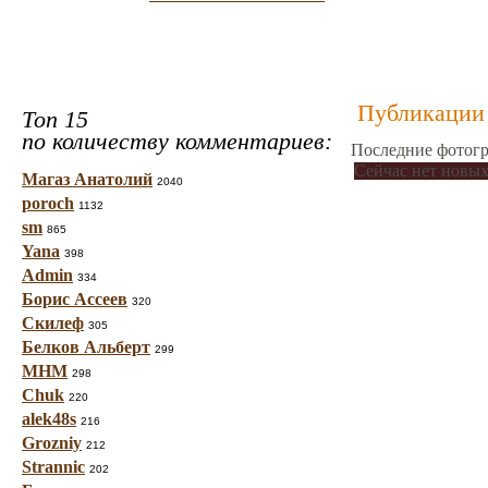
Публикации 
Топ 15
по количеству комментариев:
Последние фотогр
Сейчас нет новых
Магаз Анатолий
2040
poroch
1132
sm
865
Yana
398
Admin
334
Борис Ассеев
320
Скилеф
305
Белков Альберт
299
МНМ
298
Chuk
220
alek48s
216
Grozniy
212
Strannic
202