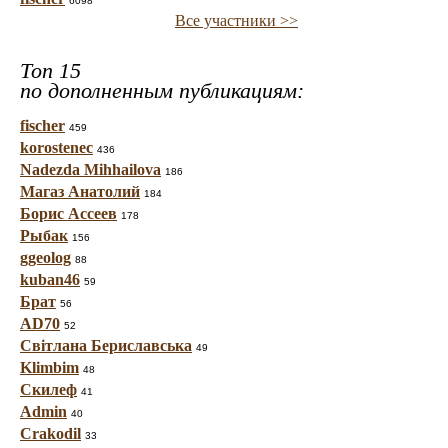
6098
Все участники >>
Топ 15
по дополненным публикациям:
fischer
459
korostenec
436
Nadezda Mihhailova
186
Магаз Анатолий
184
Борис Ассеев
178
Рыбак
156
ggeolog
88
kuban46
59
Брат
56
AD70
52
Світлана Бериславська
49
Klimbim
48
Скилеф
41
Admin
40
Crakodil
33