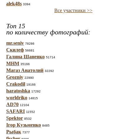
alek48s
3394
Все участники >>
Топ 15
по количеству фотографий:
mr.seniv
78286
Скилеф
56681
Галина Шаненко
51714
МНМ
35166
Магаз Анатолий
32292
Grozniy
22990
Crakodil
19166
haratoshka
17292
worldriko
14815
AD70
12104
SAFARI
11552
Spektor
8532
Ігор Кузьменко
8485
Рыбак
7377
fischer