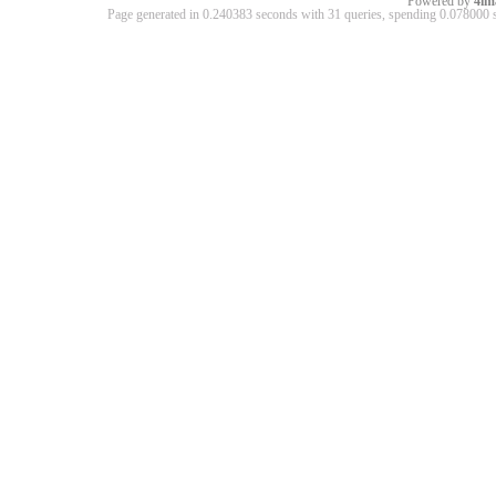
Powered by
4im
Page generated in 0.240383 seconds with 31 queries, spending 0.07800