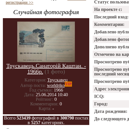
Статус пользова
регистрации >>
На проекте с:
Случайная фотография
Последний вход:
Комментарии:
Добавлено публ
Добавлено фото
Дополнено публ
Отмечено на ка
Просмотрено пу
Трускавець.Санаторій Каштан. -
Просмотрено пу
1966р.
(1 фото)
последний месяц
Категория:
Трускавец
Просмотрено пуб
VIP
Автор поста:
worldriko
Адрес электрон
Год съемки:
1966
Дата:
25.06.2014 10:40
ICQ:
Рейтинг:
0
Город:
Комментарии:
0
Карта:
-
Дата рождения:
Всего
523439
фотографий в
300790
постах
До следующего 
в
5257
категориях.