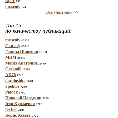
Брат
198
mr.seniv
174
Все участники >>
Топ 15
по количеству публикаций:
mr.seniv
45237
Скилеф
40848
Галина Шаненко
32703
МНМ
26542
Магаз Анатолий
25449
Crakodil
17967
AD70
7743
haratoshka
7618
Spektor
7249
Рыбак
6790
Николай Наседкин
5090
Ігор Кузьменко
4796
fischer
4401
Борис Ассеев
3722