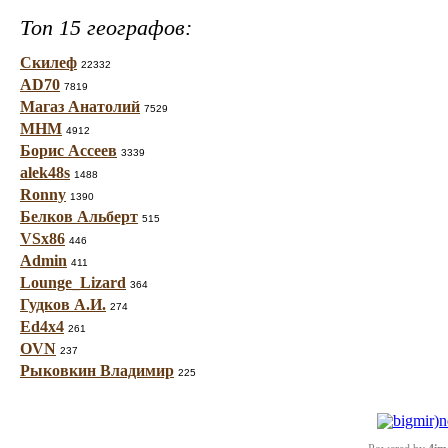
Топ 15 географов:
Скилеф
22332
AD70
7819
Магаз Анатолий
7529
МНМ
4912
Борис Ассеев
3339
alek48s
1488
Ronny
1390
Белков Альберт
515
VSx86
446
Admin
411
Lounge_Lizard
364
Гудков А.И.
274
Ed4x4
261
OVN
237
Рыковкин Владимир
225