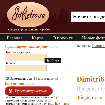
Старые фотографии городов
Главная
Карта
О проекте
Новые фот
Вы здесь:
Главная
Зарегистрированные участники
Имя пользователя:
Пароль:
Dimitri6
Запомнить меня |
Забыли пароль?
Еще не участник?
Профиль пол
Общая инфор
Зарегистрированные участники могут
размещать свои фото, следить за
комментариями и многое другое...
Все плюсы