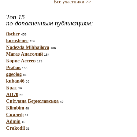
Все участники >>
Топ 15
по дополненным публикациям:
fischer
459
korostenec
436
Nadezda Mihhailova
186
Магаз Анатолий
184
Борис Ассеев
178
Рыбак
156
ggeolog
88
kuban46
59
Брат
56
AD70
52
Світлана Бериславська
49
Klimbim
48
Скилеф
41
Admin
40
Crakodil
33