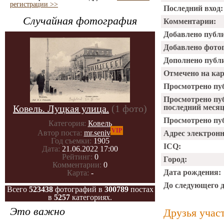
регистрации >>
Последний вход:
Случайная фотография
Комментарии:
Добавлено публ
Добавлено фото
Дополнено публ
Отмечено на ка
Просмотрено пу
Просмотрено пу
Ковель. Луцкая улица.
(1 фото)
последний месяц
Просмотрено пуб
Категория:
Ковель
VIP
Автор поста:
mr.seniv
Адрес электрон
Год съемки:
1905
ICQ:
Дата:
21.06.2022 17:00
Рейтинг:
0
Город:
Комментарии:
0
Дата рождения:
Карта:
-
До следующего 
Всего
523438
фотографий в
300789
постах
в
5257
категориях.
Это важно
Друзья учас