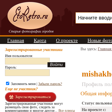
Старые фотографии городов
Главная
Карта
О проекте
Новые фот
Вы здесь:
Главная
Зарегистрированные участники
Имя пользователя:
Пароль:
mishakh
Профиль пол
Запомнить меня |
Забыли пароль?
Еще не участник?
Общая инфор
Статус пользова
Зарегистрированные участники могут
размещать свои фото, следить за
На проекте с:
комментариями и многое другое...
Все плюсы