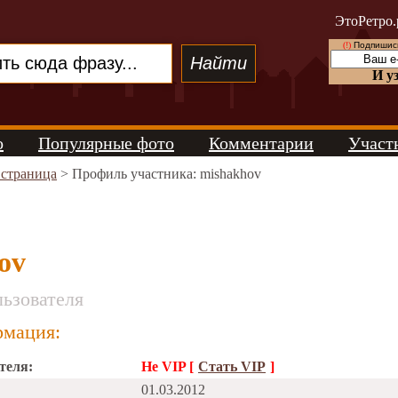
ЭтоРетро.
(!)
Подпишись
И у
о
Популярные фото
Комментарии
Участ
 страница
> Профиль участника: mishakhov
ov
ьзователя
мация:
теля:
Не VIP [
Стать VIP
]
01.03.2012