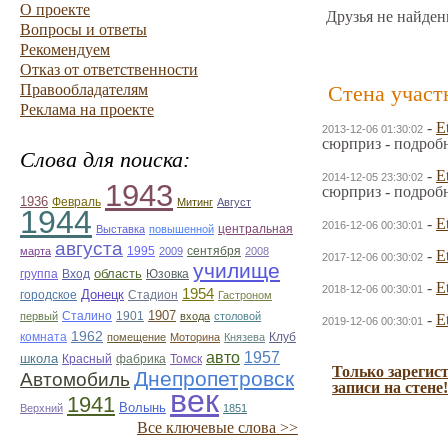
О проекте
Друзья не найден
Вопросы и ответы
Рекомендуем
Отказ от ответственности
Правообладателям
Стена участ
Реклама на проекте
-
E
2013-12-06 01:30:02
сюрприз - подроб
Слова для поиска:
-
E
2014-12-05 23:30:02
1943
сюрприз - подроб
1936
Февраль
Митинг
Август
1944
-
E
2016-12-06 00:30:01
центральная
Выставка
повышенной
августа
1995
марта
2009
сентября
2008
-
E
2017-12-06 00:30:02
училище
область
Юзовка
группа
Вход
-
E
2018-12-06 00:30:01
1954
Донецк
городское
Стадион
Гастроном
1907
1901
первый
Сталино
входа
столовой
-
E
2019-12-06 00:30:01
1962
комната
помещение
Моторина
Князева
Клуб
авто
1957
школа
фабрика
Томск
Красный
Только зарегис
Днепропетровск
Автомобиль
записи на стене!
век
1941
Волынь
Верхний
1851
Все ключевые слова >>