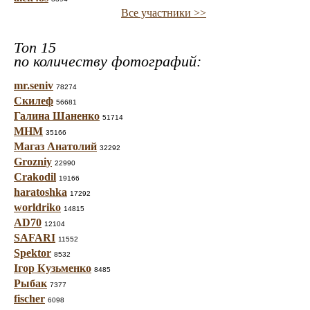
Все участники >>
Топ 15
по количеству фотографий:
mr.seniv
78274
Скилеф
56681
Галина Шаненко
51714
МНМ
35166
Магаз Анатолий
32292
Grozniy
22990
Crakodil
19166
haratoshka
17292
worldriko
14815
AD70
12104
SAFARI
11552
Spektor
8532
Ігор Кузьменко
8485
Рыбак
7377
fischer
6098