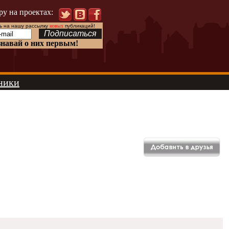
ру на проектах:
 на нашу рассылку
новых
публикаций!
знавай о них первым!
ники