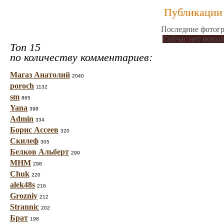
Публикации 
Последние фотогр
Сейчас нет новых
Топ 15
по количеству комментариев:
Магаз Анатолий
2040
poroch
1132
sm
865
Yana
398
Admin
334
Борис Ассеев
320
Скилеф
305
Белков Альберт
299
МНМ
298
Chuk
220
alek48s
216
Grozniy
212
Strannic
202
Брат
198