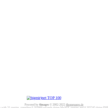
Powered by
4images
© 2002-2022
4homepages.de
ds with 31 queries, spending 0.203000 seconds doing MySQL queries and 0.205745 doing PHP