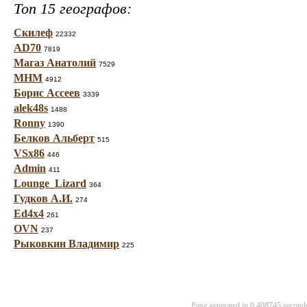
Топ 15 географов:
Скилеф
22332
AD70
7819
Магаз Анатолий
7529
МНМ
4912
Борис Ассеев
3339
alek48s
1488
Ronny
1390
Белков Альберт
515
VSx86
446
Admin
411
Lounge_Lizard
364
Гудков А.И.
274
Ed4x4
261
OVN
237
Рыковкин Владимир
225
Page generated in 0.408745 secon