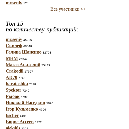
mr.seniv
174
Все участники >>
Топ 15
по количеству публикаций:
mr.seniv
45225
Скилеф
40848
Галина Шаненко
32703
МНМ
26542
Магаз Анатолий
25449
Crakodil
17967
AD70
7743
haratoshka
7618
Spektor
7249
Рыбак
6790
Николай Наседкин
5090
Ігор Кузьменко
4796
fischer
4401
Борис Ассеев
3722
alek48s
3394